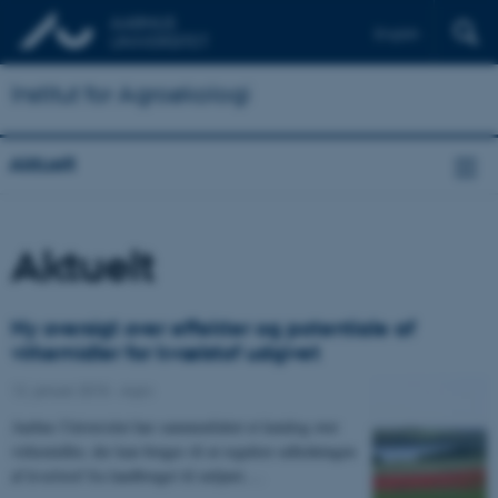
English
Institut for Agroøkologi
Aktuelt
Aktuelt
Ny oversigt over effekter og potentiale af
virkemidler for kvælstof udgivet
12. januar 2015
-
Agro
Aarhus Universitet har sammenfattet et katalog over
virkemidler, der kan bruges til at regulere udledningen
af kvælstof fra landbruget til miljøet.…