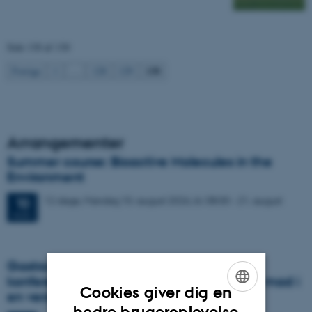
Side 130 af 130
130
Forrige
1
…
128
129
Arrangementer
Summer course: Bioactive Molecules in the
Environment
12 dage,
Mandag
10.
august 2026,
kl. 08:00
-
21. august
10
AUG.
Gastronomy in Transition: International
konference i Aarhus udforsker fremtidens mad i
Cookies giver dig en
en verden i krise
ENGLISH