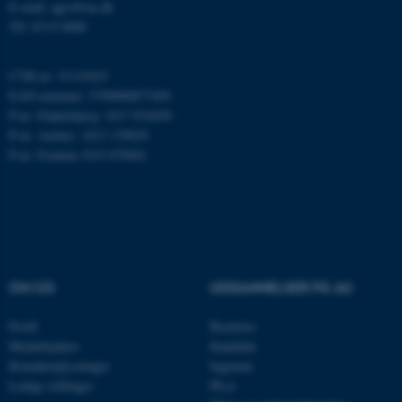
E-mail: agro@au.dk
Tlf: 8715 0000
Nødvendige cookies hjælper
CVR-nr: 31119103
med at gøre hjemmesiden
EAN-nummer: 5798000877450
brugbar ved at aktivere nogle
P-nr: Flakkebjerg: 1017 874450
P-nr: Aarhus: 1013 139829
grundlæggende funktioner
P-nr: Foulum 1015 079041
som navigation mm.
Hjemmesiden kan ikke
fungerer uden disse cookies.
Navn
Udbyder / Domæne
OM OS
UDDANNELSER PÅ AU
be_typo_user
TYPO3 Association
.au.dk
Profil
Bachelor
Medarbejdere
Kandidat
Kontaktoplysninger
Ingeniør
Ledige stillinger
Ph.d.
fe_typo_user
Typo3 Association