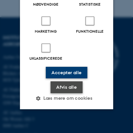
NØDVENDIGE
STATISTISKE
MARKETING
FUNKTIONELLE
INSTITUT FOR
AGROØKOLOGI
Aarhus Universitet
UKLASSIFICEREDE
AU Foulum
Accepter alle
Blichers Allé 20
8830 Tjele
Afvis alle
AU Flakkebjerg
Forsøgsvej 1
Læs mere om cookies
4200 Slagelse
AU Aarhus
Ole Worms Allé 3
Nødvendige
Statistiske
Marketing
8000 Aarhus C
Funktionelle
Uklassificerede