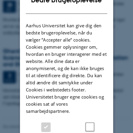
bedre brugeroplevelse
4 dage,
Mandag
28.
september 2026,
kl. 17:00
-
1. oktober
28
DANISH
Aarhus
SEP.
Hvordan kan vi spise, producere og tænke mad på måder, der både tager
Aarhus Universitet kan give dig den
ansvar og giver nydelse, i en tid præget af klimakrise, geopolitisk
bedste brugeroplevelse, når du
usikkerhed…
vælger ”Accepter alle” cookies.
Cookies gemmer oplysninger om,
Ghent Group Forum 2026: Strengthening
hvordan en bruger interagerer med et
Science Advice through Diversity, Collaboration
website. Alle dine data er
and Shared Learning
anonymiseret, og de kan ikke bruges
2 dage,
Tirsdag
3.
november 2026,
kl. 09:00
-
4. november
3
til at identificere dig direkte. Du kan
Copenhagen
NOV.
altid ændre dit samtykke under
Cookies i webstedets footer.
International forum on science advice in food, agriculture, environment
Universitetet bruger egne cookies og
and climate. Join researchers, advisors and policy professionals in
Copenhagen…
cookies sat af vores
samarbejdspartnere.
Revideret 02.03.2026
-
Camilla Brodam Galacho