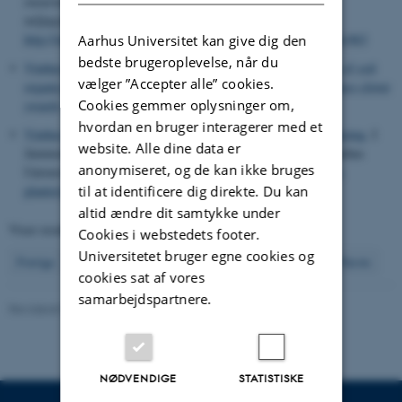
ensartethed i sagsbehandlingen i forbindelse med fremtidig
miljøgodkendelse af husdyrbrugsudvidelser
(s. 86-92)
http://web.agrsci.dk/djfpublikation/index.asp?action=show&id=963
Aarhus Universitet kan give dig den
bedste brugeroplevelse, når du
Vinther, F. P.
, Hansen, E. M.
& Eriksen, J.
(2006).
Leaching of soil
vælger ”Accepter alle” cookies.
organic carbon and nitrogen in sandy soils after cultivating grass-clover
Cookies gemmer oplysninger om,
swards
.
Biology and Fertility of Soils
,
43
, 12-19.
hvordan en bruger interagerer med et
Vinther, F. P.
(2007).
Beregningsmodeller for kvælstofudvaskning
. I
website. Alle dine data er
Sammendrag af indlæg: Plantekongres 2007
(s. 381-382). Aarhus
anonymiseret, og de kan ikke bruges
Universitet.
http://www.lr.dk/planteavl/informationsserier/info-
til at identificere dig direkte. Du kan
planter/plk07_q2_3_f_p_vinther.pdf
altid ændre dit samtykke under
Viser resultater
811 til 820
ud af
19734
Cookies i webstedets footer.
Universitetet bruger egne cookies og
82
Forrige
78
79
80
81
83
84
85
86
87
Næste
cookies sat af vores
samarbejdspartnere.
Revideret 02.03.2026
NØDVENDIGE
STATISTISKE