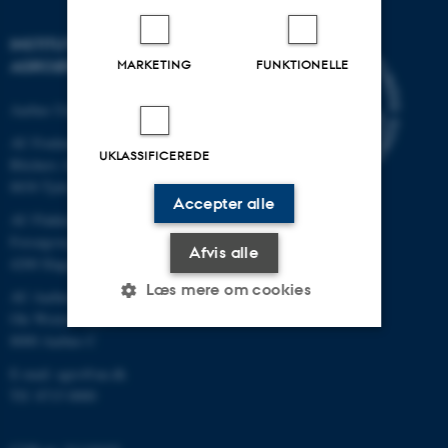
INSTITUT FOR
MARKETING
FUNKTIONELLE
AGROØKOLOGI
Aarhus Universitet
AU Foulum
UKLASSIFICEREDE
Blichers Allé 20
8830 Tjele
Accepter alle
AU Flakkebjerg
Forsøgsvej 1
Afvis alle
4200 Slagelse
Læs mere om cookies
AU Aarhus
Ole Worms Allé 3
8000 Aarhus C
Nødvendige
Statistiske
Marketing
E-mail: agro@au.dk
Tlf: 8715 0000
Funktionelle
Uklassificerede