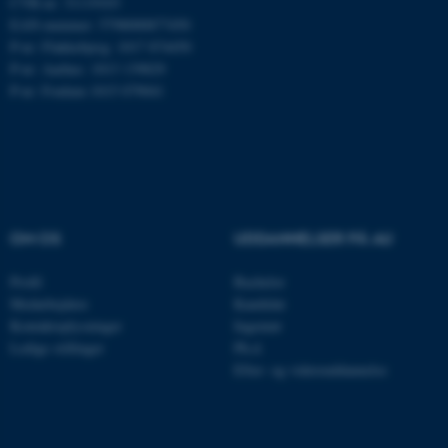
CVR-nr: 31119103
EAN-nummer: 5798000877450
Nødvendige cookies hjælper
P-nr: Flakkebjerg: 1017 874450
med at gøre hjemmesiden
P-nr: Aarhus: 1013 139829
brugbar ved at aktivere nogle
P-nr: Foulum 1015 079041
grundlæggende funktioner
som navigation mm.
Hjemmesiden kan ikke
fungerer uden disse cookies.
OM OS
UDDANNELSER PÅ AU
Navn
Udbyder / Domæne
Profil
Bachelor
be_typo_user
TYPO3 Association
Medarbejdere
Kandidat
.au.dk
Kontaktoplysninger
Ingeniør
Ledige stillinger
Ph.d.
Efter- og videreuddannelse
fe_typo_user
Typo3 Association
.au.dk