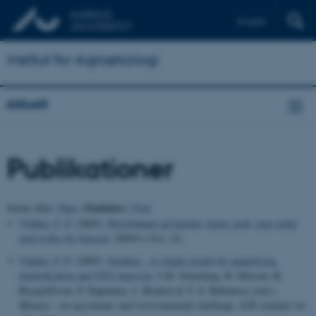
English
Institut for Agroøkologi
Aktuelt
Publikationer
Forfatter
Sortér efter:
Dato
|
|
Titel
Vinther, F. P.
(2005).
Hestebønner på kamme starter godt, men ender
med risiko for lejesæd
.
FØJO e-Nyt
, (5).
Vinther, F. P.
(2005).
SimDen - A simple model for quantifying
denitrification and N2O emission
. I M. Stensberg, H. Nilsson, R.
Brynjolfsson, P. Kapuinen, J. Morken & T. S. Birkmose (red.),
Manure - an agronomic and environmental challenge. NJF-seminar no.