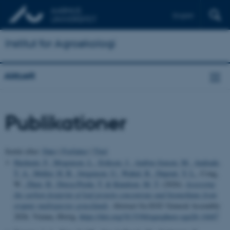
English
Institut for Agroøkologi
Aktuelt
Publikationer
Sortér efter:
Dato
|
Forfatter
|
Titel
Hashemi, F.
, Mogensen, L.
, Eriksen, J.
, Ambye-Jensen, M.
, Andrade,
T. A.
, Møller, H. B.
, Jørgensen, U.
, Wahid, R.
, Dupont, Y. L.
, Cong,
W.
, Zhen, H.
, Dorca-Preda, T.
& Knudsen, M. T.
(2026).
Assessing
the carbon footprint of leaf protein concentrate and biomethane from
organic multispecies grasslands
. Abstract fra EGU General Assembly
2026, Vienna, Østrig.
https://doi.org/10.5194/egusphere-egu26-14447