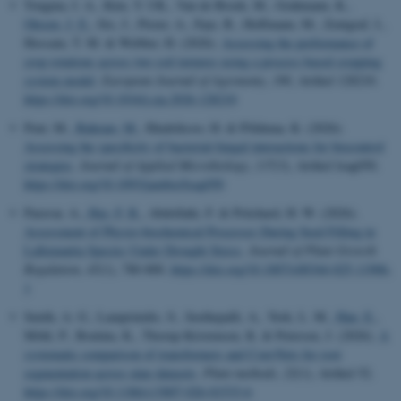
Tougma, I. A., Kim, Y. UK., Van de Broek, M., Grahmann, K.
,
Olesen, J. E.
, Six, J., Pirzer, A., Faye, B., Hoffmann, M., Zentgraf, I.,
Hossain, T. M. & Webber, H. (2026).
Assessing the performance of
crop rotations across two soil textures using a process-based cropping
system model
.
European Journal of Agronomy
,
180
, Artikel 128210.
https://doi.org/10.1016/j.eja.2026.128210
Pent, M.
, Bahram, M.
, Hindriksoo, H. & Põldmaa, K. (2026).
Assessing the specificity of bacterial-fungal interactions for biocontrol
strategies
.
Journal of Applied Microbiology
,
137
(3), Artikel lxag050.
https://doi.org/10.1093/jambio/lxag050
Paravar, A.
, Hay, F. R.
, Abdollahi, F. & Pritchard, H. W. (2026).
Assessment of Physio-biochemical Processes During Seed Filling in
Lallemantia Species Under Drought Stress
.
Journal of Plant Growth
Regulation
,
45
(1), 780-800.
https://doi.org/10.1007/s00344-025-11906-
1
Smith, A. G., Lamprinidis, S., Seethepalli, A., York, L. M.
, Han, E.
,
Möhl, P., Boulata, K., Thorup-Kristensen, K. & Petersen, J. (2026).
A
systematic comparison of transformers and ConvNets for root
segmentation across nine datasets
.
Plant methods
,
22
(1), Artikel 52.
https://doi.org/10.1186/s13007-026-01533-6