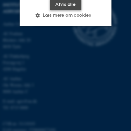
Afvis alle
INSTITUT FOR
AGROØKOLOGI
Læs mere om cookies
Aarhus Universitet
AU Foulum
Nødvendige
Statistiske
Marketing
Blichers Allé 20
8830 Tjele
Funktionelle
Uklassificerede
AU Flakkebjerg
Forsøgsvej 1
4200 Slagelse
Nødvendige cookies hjælper
AU Aarhus
med at gøre hjemmesiden
Ole Worms Allé 3
brugbar ved at aktivere nogle
8000 Aarhus C
grundlæggende funktioner
som navigation mm.
E-mail: agro@au.dk
Tlf: 8715 0000
Hjemmesiden kan ikke
fungerer uden disse cookies.
CVR-nr: 31119103
EAN-nummer: 5798000877450