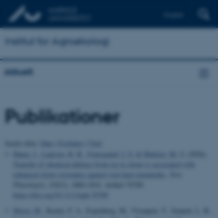
English
Institut for Agroøkologi
Aktuelt
Publikationer
Sortér efter:
Dato
|
Forfatter
|
Titel
Hama, J.
, Laursen, B. B.
, Fomsgaard, I. S.
& Madsen, M. V.
(2026).
Transfer of chemical defence from rye to clover is associated with
enhanced clover resistance against root-knot nematodes
.
New
Phytologist
,
250
(3), 1800-1816. Artikel 70789.
https://doi.org/10.1111/nph.70789
Masta, M.
, Kazmi, F. A., Espenberg, M., Visnapuu, T., Sennett, L. B.,