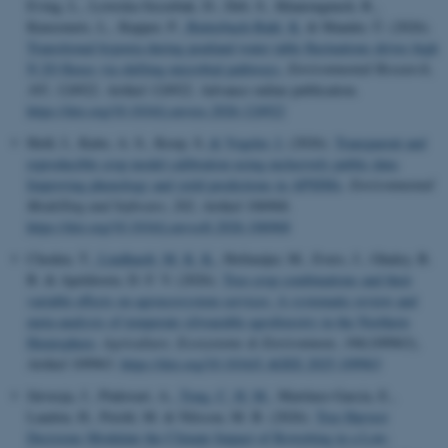
Eving, L., Lewicka-Szczebak, D., Deb, S., Khanongnuch, R.,
Kuusemets, L., Kupper, P.
, Butterbach-Bahl, K.
& Mander, Ü. (2026).
Transitional hypoxia during peatland water table fluctuations drives high
N 2O fluxes via shifting microbial pathways.
Environmental Research
,
305
, 124922. Artikel 124922. Advance online publication.
https://doi.org/10.1016/j.envres.2026.124922
Heiß, I., Katte, A. S., Koop, S.
& Vogeler, I.
(2026).
Transparent and
reproducible crop model calibration using exclusively public data:
Improving phenology and yield predictions in APSIMx
.
Environmental
Modelling and Software
,
202
, Artikel 106968.
https://doi.org/10.1016/j.envsoft.2026.106968
Choden, T.
, Lindhardt, M. K. K.
, Hofmeijer, M., Evers, J., Ghaley, B.
B. & Apeldoorn, D. F. V. (2026).
Tree-crop combinations and their
variable effects on agroecosystem services: A systematic review and
meta-analysis of temperate silvoarable agroforestry in the Northern
Hemisphere
.
Agriculture, Ecosystems & Environment
,
396
(109963),
Artikel 109963.
https://doi.org/10.1016/J.AGEE.2025.109963
Järveoja, J., Pinkwart, A.
, Tong, C. H. M.
, Martínez-García, E.,
Laudon, H., Peichl, M. & Nilsson, M. B. (2026).
Tree Harvest
Decisions Modulate the Climate Impact of Rewetting in a Low-