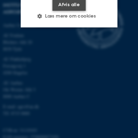
Afvis alle
INSTITUT FOR
AGROØKOLOGI
Læs mere om cookies
Aarhus Universitet
AU Foulum
Nødvendige
Statistiske
Marketing
Blichers Allé 20
8830 Tjele
Funktionelle
Uklassificerede
AU Flakkebjerg
Forsøgsvej 1
4200 Slagelse
Nødvendige cookies hjælper
AU Aarhus
med at gøre hjemmesiden
Ole Worms Allé 3
brugbar ved at aktivere nogle
8000 Aarhus C
grundlæggende funktioner
som navigation mm.
E-mail: agro@au.dk
Tlf: 8715 0000
Hjemmesiden kan ikke
fungerer uden disse cookies.
CVR-nr: 31119103
EAN-nummer: 5798000877450