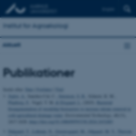
English
Institut for Agroøkologi
Aktuelt
Publikationer
Sortér efter:
Dato
|
Forfatter
|
Titel
Jéglot, A.
, Sanchez-Cid, C.
, Sørensen, S. R.
, Schnorr, K. M.
,
Plauborg, F.
, Vogel, T. M.
& Elsgaard, L.
(2025).
Bacterial
bioaugmentation of woodchip bioreactors to increase nitrate removal in
cold agricultural drainage water
.
Environmental Technology
,
46
(13),
2417-2428.
https://doi.org/10.1080/09593330.2024.2432483
Dalgaard, T.
, Lohrum, N.
, Graversgaard, M.
, Odgaard, M. V.
, Thorsøe,