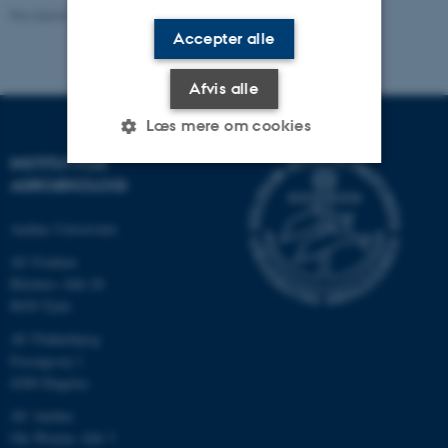
Revideret 02.03.2026
Accepter alle
Afvis alle
Læs mere om cookies
INSTITUT FOR
AGROØKOLOGI
Nødvendige
Statistiske
Marketing
Aarhus Universitet
Funktionelle
Uklassificerede
AU Foulum
Blichers Allé 20
8830 Tjele
Nødvendige cookies hjælper
AU Flakkebjerg
med at gøre hjemmesiden
Forsøgsvej 1
brugbar ved at aktivere nogle
4200 Slagelse
grundlæggende funktioner
AU Aarhus
som navigation mm.
Ole Worms Allé 3
Hjemmesiden kan ikke