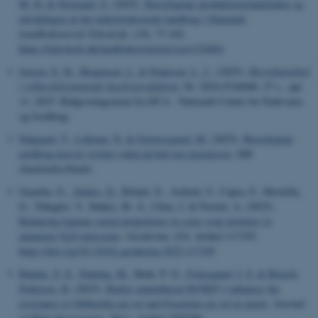
M. H.
& Normand, S.
(2025).
Bæredygtige produktionslandskaber og
udviklingen af det industrialiserede landbrug i Danmark
.
Landbohistorisk Tidsskrift
, (19), 77-102.
https://tidsskrift.dk/landbohist/article/view/156961
Jensen, E. H.
, Mogensen, L.
& Pedersen, L. J.
, (2025).
Bæredygtighed
i velfærdsfremmende husdyrproduktion
, Nr. 2024-0744060, 27 s., apr.
11, 2025. Rådgivningsnotat fra DCA - Nationalt Center for Fødevarer
og Jordbrug
Dalgaard, T.
, Lohrum, N.
& Graversgaard, M.
(2025).
Bæredygtigt
jordbrug kræver styrket viden på helt nye præmisser
.
DM
Akademikerbladet
.
Guardia, G.
, Abalos, D.
, Ribatti, E., Ardenti, F., Capra, F., Mortella,
G., Tabaglio, V., Ibáñez, M. Á., Chen, J. & Fiorini, A. (2025).
Balancing legume-cereal proportions in cover crop mixtures to
minimize N
O emissions
.
Geoderma
,
454
, Artikel 117195.
2
https://doi.org/10.1016/j.geoderma.2025.117195
Bekalu, Z. E.
, Panting, M.
, Hede, P. O.
, Fomsgaard, I. S.
& Brinch-
Pedersen, H.
(2025).
Barley nepenthesin HvNEP-1 enhances the
resistance to Gibberella ear rot and Fusarium ear rot in maize
.
Journal