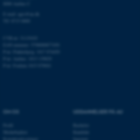
8000 Aarhus C
fungerer uden disse cookies.
E-mail: agro@au.dk
Tlf: 8715 0000
Navn
Udbyder / Domæne
CVR-nr: 31119103
be_typo_user
TYPO3 Association
EAN-nummer: 5798000877450
.au.dk
P-nr: Flakkebjerg: 1017 874450
P-nr: Aarhus: 1013 139829
P-nr: Foulum 1015 079041
fe_typo_user
Typo3 Association
.au.dk
OM OS
UDDANNELSER PÅ AU
Profil
Bachelor
Medarbejdere
Kandidat
Kontaktoplysninger
Ingeniør