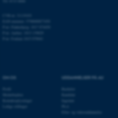
Tlf: 8715 0000
CVR-nr: 31119103
Navn
Udbyder / Domæne
EAN-nummer: 5798000877450
P-nr: Flakkebjerg: 1017 874450
be_typo_user
TYPO3 Association
.au.dk
P-nr: Aarhus: 1013 139829
P-nr: Foulum 1015 079041
fe_typo_user
Typo3 Association
.au.dk
OM OS
UDDANNELSER PÅ AU
Profil
Bachelor
Medarbejdere
Kandidat
Kontaktoplysninger
Ingeniør
Ledige stillinger
Ph.d.
Efter- og videreuddannelse