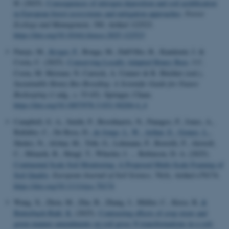
H. (2025).
Consequences of nitrogen deposition and soil acidification
in European forest ecosystems and mitigation approaches
.
Forest
Ecology and Management
,
580
, Artikel 122523.
https://doi.org/10.1016/j.foreco.2025.122523
Parejo, M.
, Kryger, P.
, Bouga, M., Dall'Olio, R., Kandemir, I. &
Costa, C. (2025).
Conserving Locally Adapted Honey Bees
. I C.
Costa, M. Meixner, N. Carreck, A. Uzunov & R. Büchler (red.),
Sustainable Honey Bee Breeding: A Scientific Guide for Future
Beekeeping
(1 udg., s. 53-65). Springer, Cham.
https://doi.org/10.1007/978-3-031-94204-4_4
Campbell, G. A., Smith, P., Broothaerts, N., Panagos, P., Jones, A.,
Ballabio, C., De Rosa, D.
, de Jonge, L. W.
, Arthur, E.
, Gomes, L.
,
Shokri, N., Afshar, M., Tóth, G., Lehmann, P., Borrelli, P., Alewell,
C., Minarik, R., Hengl, T., Wheeler, I. ... Robinson, D. A. (2025).
Continental Scale Soil Monitoring: A Proposed Multi-Scale Framing of
Soil Quality
.
European Journal of Soil Science
,
76
(4), Artikel e70174.
https://doi.org/10.1111/ejss.70174
Wang, X., Zhou, M., Zhu, B., Zhang, J., Müller, C., Kiese, R.
&
Butterbach-Bahl, K.
(2025).
Contrasting effects of crop straw and
green manure amendments on soil gross N transformations in a soil-