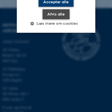
Accepter alle
Afvis alle
Læs mere om cookies
INSTITUT FOR
AGROØKOLOGI
Aarhus Universitet
Nødvendige
Statistiske
Marketing
AU Foulum
Funktionelle
Uklassificerede
Blichers Allé 20
8830 Tjele
AU Flakkebjerg
Nødvendige cookies hjælper
Forsøgsvej 1
med at gøre hjemmesiden
4200 Slagelse
brugbar ved at aktivere nogle
AU Aarhus
grundlæggende funktioner
Ole Worms Allé 3
som navigation mm.
8000 Aarhus C
Hjemmesiden kan ikke
E-mail: agro@au.dk
fungerer uden disse cookies.