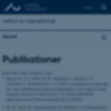
English
Institut for Agroøkologi
Aktuelt
Publikationer
Sortér efter:
Dato
|
Forfatter
|
Titel
Hansen, K. N. J.
, Oliver, B. W., Bitarafan, Z., Fløistad, I. S.,
Andreasen, C. & Brandsæter, L. O. (2025).
Comparison of cutting and
hot water treatment and glyphosate applications on the control of giant
hogweed
.
Advances in Weed Science
,
43
, Artikel e020250026.
https://doi.org/10.51694/AdvWeedSci/2025;43:00026
Du, B., Kiese, R.
, Butterbach-Bahl, K.
, Dirnböck, T. & Rennnenberg,