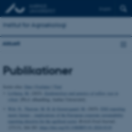
English
Institut for Agroøkologi
Aktuelt
Publikationer
Sortér efter:
Dato
|
Forfatter
|
Titel
Livbjerg, M.
(2025).
Epidemiology and genetics of yellow rust in
wheat
. [Ph.d.-afhandling, Aarhus Universitet].
Witt, N.
, Thorsøe, M. H.
& Graversgaard, M.
(2025).
ESG reporting
meets farmer – implications of the European corporate sustainability
reporting directive for the agrifood sector
.
British Food Journal
,
127
(13), 264-283.
https://doi.org/10.1108/BFJ-01-2024-0110