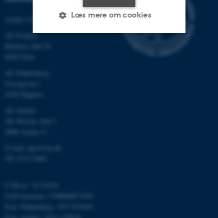
Læs mere om cookies
Aarhus Universitet
AU Foulum
Blichers Allé 20
Nødvendige
Statistiske
Marketing
8830 Tjele
Funktionelle
Uklassificerede
AU Flakkebjerg
Forsøgsvej 1
4200 Slagelse
AU Aarhus
Nødvendige cookies hjælper
Ole Worms Allé 3
med at gøre hjemmesiden
8000 Aarhus C
brugbar ved at aktivere nogle
grundlæggende funktioner
E-mail: agro@au.dk
som navigation mm.
Tlf: 8715 0000
Hjemmesiden kan ikke
fungerer uden disse cookies.
CVR-nr: 31119103
EAN-nummer: 5798000877450
P-nr: Flakkebjerg: 1017 874450
P-nr: Aarhus: 1013 139829