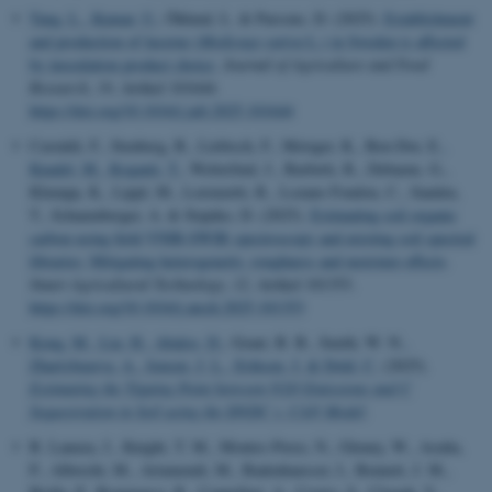
Tang, L.
, Kumar, U.
, Öhlund, L. & Parsons, D. (2025).
Establishment
and production of lucerne (
Medicago sativa
L.) in Sweden is affected
by inoculation product choice
.
Journal of Agriculture and Food
Research
,
19
, Artikel 101644.
https://doi.org/10.1016/j.jafr.2025.101644
Castaldi, F., Stenberg, B., Liebisch, F., Metzger, K., Ben-Dor, E.
,
Knadel, M.
, Koganti, T.
, Wetterlind, J., Barbetti, R., Debaene, G.,
Klumpp, K., Lippl, M., Lorenzetti, R., Lozano Fondon, C., Sanden,
T., Schaumberger, A. & Stajnko, D. (2025).
Estimating soil organic
carbon using field VNIR-SWIR spectroscopy and existing soil spectral
libraries: Mitigating heterogeneity, roughness and moisture effects
.
Smart Agricultural Technology
,
12
, Artikel 101353.
https://doi.org/10.1016/j.atech.2025.101353
Kong, M.
, Liu, H.
, Abalos, D.
, Grant, B. B., Smith, W. N.
,
Zhartybayeva, A.
, Jensen, J. L.
, Eriksen, J.
& Dold, C.
(2025).
Estimating the Tipping Point between N2O Emissions and C
Sequestration in Soil using the DNDC v. CAN Model
.
B. Lanuza, J., Knight, T. M., Montes-Perez, N., Glenny, W., Acuña,
P., Albrecht, M., Artamendi, M., Badenhausser, I., Bennett, J. M.,