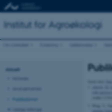
Institut for Agroøkologi
Om instituttet
Forskning
Uddannelse
Sam
Publi
Aktuelt
Nyheder
Sortér efter:
Dat
Aderele, M. 
Arrangementer
with agroecos
Artikel 1276
Publikationer
Wang, Y., Yua
Ledige stillinger
machine learni