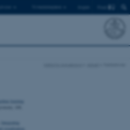
Find
 ph.d.er
Til medarbejdere
English
Institut for Agroøkologi
Aktuelt
Publikationer
chine learning
gronomy
,
168
,
.
Integrating
d visualization
.