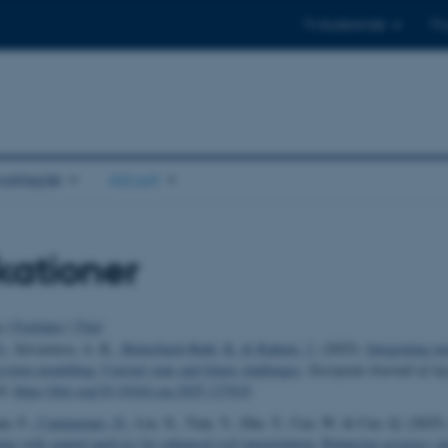
Til studerende
Til
arbejde
Aktuelt
kationer
o
|
Forfatter
|
Titel
O.
, Srivastava, A. K.
, Butterbach-Bahl, K.
& Rahimi, J.
(2025).
Integrating ma
ystem modelling: Current state and future challenges
.
European Journal of A
10.
https://doi.org/10.1016/j.eja.2025.127610
n, F.
, Cammarano, D.
, Liu, X., Tian, Y., Zhu, Y., Cao, W. & Cao, Q. (2025)
ng with spatial analysis for enhanced soil interpolation: Balancing accuracy an