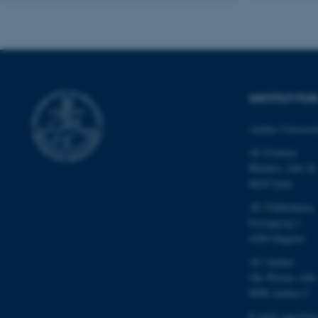
Nødvendige cooki
grundlæggende fu
cookies.
INSTITUT F
Aarhus Universit
Navn
AU Foulum
be_typo_user
Blichers Allé 20
8830 Tjele
AU Flakkebjerg
fe_typo_user
Forsøgsvej 1
4200 Slagelse
AU Aarhus
Ole Worms Allé
8000 Aarhus C
E-mail: agro@au