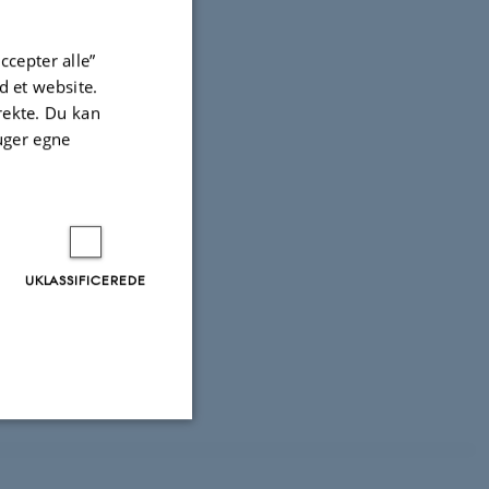
Ghanaian Soil
.
2729-025-02486-w
asive Aquatic
ccepter alle”
mate
.
Soil Use
 et website.
irekte. Du kan
uger egne
025).
ps using machine
RESEARCH
). European Weed
 T. B., Hansen,
UKLASSIFICEREDE
ctices for azole-
e Research Nr.
Uklassificerede