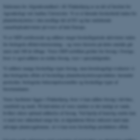
Sektionen for Afgrødesundhed i AU Flakkebjerg er en del af Institut for
Agroøkologi ved Aarhus Universitet. Vi er et førende forskerhold inden for
plantebeskyttelse i den nordlige del af EU og har omfattende
samarbejdsaktiviteter på tværs af hele Europa.
Vi er GEP-certificerede og udfører meget forskelligartede aktiviteter inden
for biologisk effektivitetstestning – og vores historie på dette område går
mere end 100 år tilbage. Vores GEP-certifikat gælder for forsøg i Sverige,
hvor vi også udfører en række forsøg, især i specialafgrøder.
Vi udfører mange forskellige typer forsøg, men hovedsageligt evaluerer vi
den biologiske effekt af forskellige plantebeskyttelsesprodukter, herunder
pesticider, biologiske bekæmpelsesmidler og forskellige typer af
biostimulanter.
Vores faciliteter ligger i Flakkebjerg, hvor vi kan udføre forsøg i drivhus,
semifield og mark. På halvdelen af ​​vores marker er det muligt at vande,
hvilket sikrer optimal udførelse af forsøg. Ved hjælp af kunstig smitte kan
vi med stor sikkerhed sørge for, at afgrøderne bliver inficeret med nøje
udvalgte plantesygdomme, så vi kan teste forskellige produkters effekt.