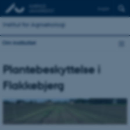
English
Institut for Agroøkologi
Om instituttet
Plantebeskyttelse i
Flakkebjerg