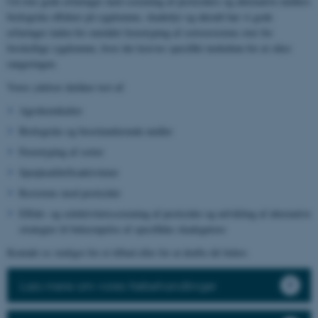
Ud over gode erfaringer med screening af pesticiders og alternative midlers
biologiske effekter på sygdomme, skadedyr og ukrudt har vi gode
erfaringer inden for området fænotyping af sortsresistens over for
forskellige sygdomme, hvor der kræves specifikt inokulum for at sikre
rangeringen.
Vores ydelser dækker test af:
Agrokemikalier
Biologiske og biostimulerende midler
Fænotyping af sorter
Sprøjteafdriftsaktiviteter
Resistens mod pesticider
Effekt- og selektivitetsscreening af pesticider og udvikling af alternative
strategier til bekæmpelse af specifikke skadegørere
Kontakt os venligst for et tilbud eller for at drøfte dit behov.
Læs mere om vores frøbehandlinger