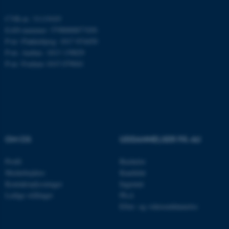
ARRAffinity
Microsoft Corporation
.mitstudie.au.dk
CVR-nr: 31119103
EAN-nummer: 5798000877450
P-nr: Flakkebjerg: 1017 874450
P-nr: Aarhus: 1013 139829
P-nr: Foulum 1015 079041
esctx
Microsoft Corporation
.login.microsoftonline.com
fpc
Microsoft Corporation
login.microsoftonline.com
__cf_bm
Cloudflare Inc.
.pure.au.dk
OM OS
UDDANNELSER PÅ AU
Profil
Bachelor
__cf_bm
Medarbejdere
Kandidat
Cloudflare Inc.
.linkedin.com
Kontaktoplysninger
Ingeniør
Ledige stillinger
Ph.d.
Efter- og videreuddannelse
__cf_bm
Cloudflare Inc.