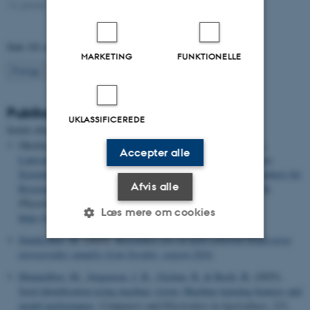
12. januar 2022
-
Agro
Side 101 af 133
MARKETING
FUNKTIONELLE
101
Forrige
1
…
100
102
…
133
Næste
Publikationer
UKLASSIFICEREDE
Sortér efter:
Dato
|
Forfatter
|
Titel
Okorley, B. A.
, Ravnskov, S.
, Brentu, F. C.
, Fomsgaard, I. S.
,
Accepter alle
Laursen, B. B.
, Abuley, I. K.
& Offel, S. K. (2025).
Resistance
Screening and Targeted Metabolomics IdentifyPotential Biomarkers for
Afvis alle
Resistance in African Eggplant Against
Fusarium elaeidis
Wilt
.
Physiologia Plantarum
,
177
(5), Artikel e70573.
Læs mere om cookies
https://doi.org/10.1111/ppl.70573
Sønderskov, M.
(2025).
Resistance test on field collected Alopecurus
myosuroides samples from Sweden, season 2024
.
Nødvendige
Statistiske
Marketing
Himmelboe, M.
, Jørgensen, J. R.
, Gislum, R.
& Boelt, B.
(2025).
Funktionelle
Uklassificerede
Seed identification using machine vision: Machine learning features and
model performance
.
Computers and Electronics in Agriculture
,
231
,