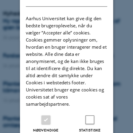
Nyheder
Aarhus Universitet kan give dig den
Ny rapport samler viden om bioraffinering af
bedste brugeroplevelse, når du
grøn biomasse i Danmark
vælger ”Accepter alle” cookies.
25. januar 2022
-
DCA
Cookies gemmer oplysninger om,
hvordan en bruger interagerer med et
website. Alle dine data er
Forskere kaster lys over fremtiden i Foulum
anonymiseret, og de kan ikke bruges
24. januar 2022
-
Agro
til at identificere dig direkte. Du kan
altid ændre dit samtykke under
Cookies i webstedets footer.
Plantekongres 2022 – Flerårige afgrøder som
Universitetet bruger egne cookies og
klimavirkemiddel
cookies sat af vores
13. januar 2022
-
Agro
samarbejdspartnere.
Plantekongres 2022: Lattergasemission ved
omlægning af græs - virkemidler
NØDVENDIGE
STATISTISKE