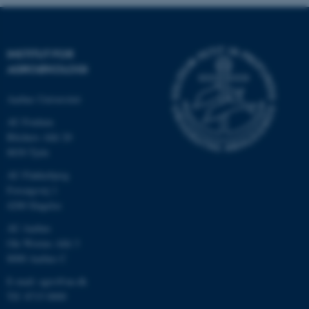
INSTITUT FOR
AGROØKOLOGI
Aarhus Universitet
AU Foulum
Blichers Allé 20
8830 Tjele
ASP.NET_SessionId
Microsoft Corporation
AU Flakkebjerg
.au.dk
Forsøgsvej 1
4200 Slagelse
AU Aarhus
Ole Worms Allé 3
JSESSIONID
Oracle Corporation
8000 Aarhus C
.au.dk
E-mail: agro@au.dk
Tlf: 8715 0000