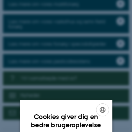
Læs mere om vores markforsøg
Læs mere om vores væksthus og semi-field
forsøg
Læs mere om vores forsøg i specialafgrøder
Læs mere om vores pesticidresistens
Vil I samarbejde med os?
Nyheder
Kontakt
Cookies giver dig en
ENGLISH
bedre brugeroplevelse
DANISH