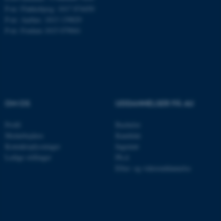
P-nr: Flakkebjerg: 1017 874450
P-nr: Aarhus: 1013 139829
P-nr: Foulum 1015 079041
esctx
Microsoft Corporation
.login.microsoftonline.com
fpc
Microsoft Corporation
login.microsoftonline.com
__cf_bm
Cloudflare Inc.
OM OS
UDDANNELSER PÅ AU
.pure.au.dk
Profil
Bachelor
Medarbejdere
Kandidat
Kontaktoplysninger
Ingeniør
__cf_bm
Cloudflare Inc.
Ledige stillinger
Ph.d.
.linkedin.com
Efter- og videreuddannelse
__cf_bm
Cloudflare Inc.
.twitter.com