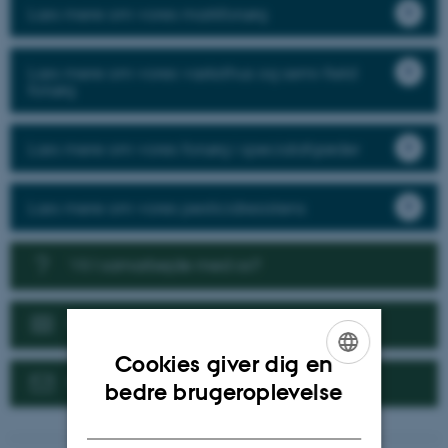
Læs mere om vores markforsøg
Læs mere om vores væksthus og semi-field
forsøg
Læs mere om vores forsøg i specialafgrøder
Læs mere om vores pesticidresistens
Vil I samarbejde med os?
Nyheder
Cookies giver dig en
Kontakt
ENGLISH
bedre brugeroplevelse
DANISH