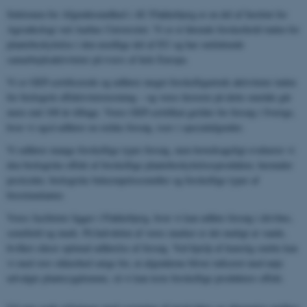
Sektionen for Afgrødesundhed i AU Flakkebjerg er en del af Institut for
Agroøkologi ved Aarhus Universitet. Vi er et førende forskerhold inden for
plantebeskyttelse i den nordlige del af EU og har omfattende
samarbejdsaktiviteter på tværs af hele Europa.
Vi er GEP-certificerede og udfører meget forskelligartede aktiviteter inden
for biologisk effektivitetstestning – og vores historie på dette område går
mere end 100 år tilbage. Vores GEP-certifikat gælder for forsøg i Sverige,
hvor vi også udfører en række forsøg, især i specialafgrøder.
Vi udfører mange forskellige typer forsøg, men hovedsageligt evaluerer vi
den biologiske effekt af forskellige plantebeskyttelsesprodukter, herunder
pesticider, biologiske bekæmpelsesmidler og forskellige typer af
biostimulanter.
Vores faciliteter ligger i Flakkebjerg, hvor vi kan udføre forsøg i drivhus,
semifield og mark. På halvdelen af ​​vores marker er det muligt at vande,
hvilket sikrer optimal udførelse af forsøg. Ved hjælp af kunstig smitte kan
vi med stor sikkerhed sørge for, at afgrøderne bliver inficeret med nøje
udvalgte plantesygdomme, så vi kan teste forskellige produkters effekt.