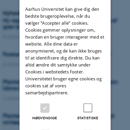
Aarhus Universitet kan give dig den
Nyheder
bedste brugeroplevelse, når du
Ny rapport samler viden om bioraffinering af
vælger ”Accepter alle” cookies.
grøn biomasse i Danmark
Cookies gemmer oplysninger om,
hvordan en bruger interagerer med et
25. januar 2022
-
DCA
website. Alle dine data er
anonymiseret, og de kan ikke bruges
Forskere kaster lys over fremtiden i Foulum
til at identificere dig direkte. Du kan
24. januar 2022
-
Agro
altid ændre dit samtykke under
Cookies i webstedets footer.
Universitetet bruger egne cookies og
Plantekongres 2022 – Flerårige afgrøder som
cookies sat af vores
klimavirkemiddel
samarbejdspartnere.
13. januar 2022
-
Agro
Plantekongres 2022: Lattergasemission ved
NØDVENDIGE
STATISTISKE
omlægning af græs - virkemidler