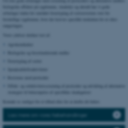
Ud over gode erfaringer med screening af pesticiders og alternative midlers
biologiske effekter på sygdomme, skadedyr og ukrudt har vi gode
erfaringer inden for området fænotyping af sortsresistens over for
forskellige sygdomme, hvor der kræves specifikt inokulum for at sikre
rangeringen.
Vores ydelser dækker test af:
Agrokemikalier
Biologiske og biostimulerende midler
Fænotyping af sorter
Sprøjteafdriftsaktiviteter
Resistens mod pesticider
Effekt- og selektivitetsscreening af pesticider og udvikling af alternative
strategier til bekæmpelse af specifikke skadegørere
Kontakt os venligst for et tilbud eller for at drøfte dit behov.
Læs mere om vores frøbehandlinger