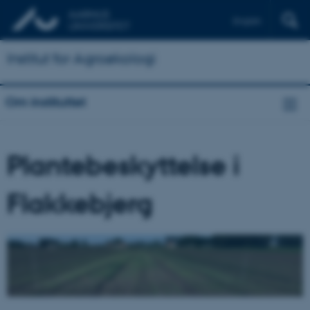
English
Institut for Agroøkologi
Om instituttet
Plantebeskyttelse i
Flakkebjerg