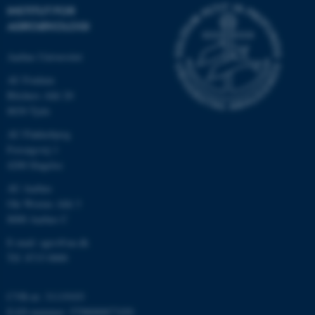
INSTITUT FOR
AGROØKOLOGI
Aarhus Universitet
AU Foulum
Blichers Allé 20
8830 Tjele
AU Flakkebjerg
Forsøgsvej 1
ASP.NET_SessionId
Microsoft Corporation
.au.dk
4200 Slagelse
AU Aarhus
Ole Worms Allé 3
8000 Aarhus C
JSESSIONID
Oracle Corporation
.au.dk
E-mail: agro@au.dk
Tlf: 8715 0000
CVR-nr: 31119103
ARRAffinity
Microsoft Corporation
.mitstudie.au.dk
EAN-nummer: 5798000877450