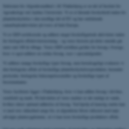
Sektionen for Afgrødesundhed i AU Flakkebjerg er en del af Institut for
Agroøkologi ved Aarhus Universitet. Vi er et førende forskerhold inden for
plantebeskyttelse i den nordlige del af EU og har omfattende
samarbejdsaktiviteter på tværs af hele Europa.
Vi er GEP-certificerede og udfører meget forskelligartede aktiviteter inden
for biologisk effektivitetstestning – og vores historie på dette område går
mere end 100 år tilbage. Vores GEP-certifikat gælder for forsøg i Sverige,
hvor vi også udfører en række forsøg, især i specialafgrøder.
Vi udfører mange forskellige typer forsøg, men hovedsageligt evaluerer vi
den biologiske effekt af forskellige plantebeskyttelsesprodukter, herunder
pesticider, biologiske bekæmpelsesmidler og forskellige typer af
biostimulanter.
Vores faciliteter ligger i Flakkebjerg, hvor vi kan udføre forsøg i drivhus,
semifield og mark. På halvdelen af ​​vores marker er det muligt at vande,
hvilket sikrer optimal udførelse af forsøg. Ved hjælp af kunstig smitte kan
vi med stor sikkerhed sørge for, at afgrøderne bliver inficeret med nøje
udvalgte plantesygdomme, så vi kan teste forskellige produkters effekt.