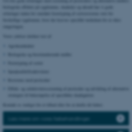
Ud over gode erfaringer med screening af pesticiders og alternative midlers
biologiske effekter på sygdomme, skadedyr og ukrudt har vi gode
erfaringer inden for området fænotyping af sortsresistens over for
forskellige sygdomme, hvor der kræves specifikt inokulum for at sikre
rangeringen.
Vores ydelser dækker test af:
Agrokemikalier
Biologiske og biostimulerende midler
Fænotyping af sorter
Sprøjteafdriftsaktiviteter
Resistens mod pesticider
Effekt- og selektivitetsscreening af pesticider og udvikling af alternative
strategier til bekæmpelse af specifikke skadegørere
Kontakt os venligst for et tilbud eller for at drøfte dit behov.
Læs mere om vores frøbehandlinger