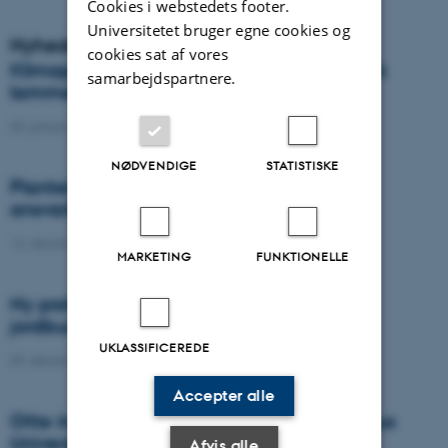
Cookies i webstedets footer.
Universitetet bruger egne cookies og
Nyheder
cookies sat af vores
Klimapåvirkning fra produktionen af dansk
samarbejdspartnere.
lammekød
03. januar 2022
-
DCA
NØDVENDIGE
STATISTISKE
Plantekongressen ændres til en corona-
ansvarlig udgave
14. december 2021
-
DCA
MARKETING
FUNKTIONELLE
Ny professor i pedologi og digital
jordbundskortlægning
UKLASSIFICEREDE
09. december 2021
-
DCA
Accepter alle
Otte innovative grønne projekter fra Aarhus
Universitet modtager støtte fra GUDP
Afvis alle