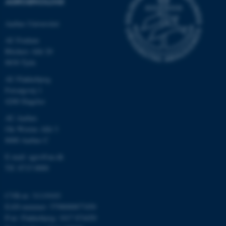
AGROØKOLOGI
Navn
Udbyder / Domæne
be_typo_user
TYPO3 Association
Aarhus Universitet
.au.dk
AU Foulum
Blichers Allé 20
8830 Tjele
fe_typo_user
Typo3 Association
AU Flakkebjerg
.au.dk
Forsøgsvej 1
4200 Slagelse
AU Aarhus
Ole Worms Allé 3
8000 Aarhus C
E-mail: agro@au.dk
Tlf: 8715 0000
CVR-nr: 31119103
EAN-nummer: 5798000877450
ASP.NET_SessionId
Microsoft Corporation
P-nr: Flakkebjerg: 1017 874450
.au.dk