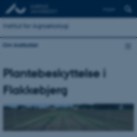
English
Institut for Agroøkologi
Om instituttet
Plantebeskyttelse i
Flakkebjerg