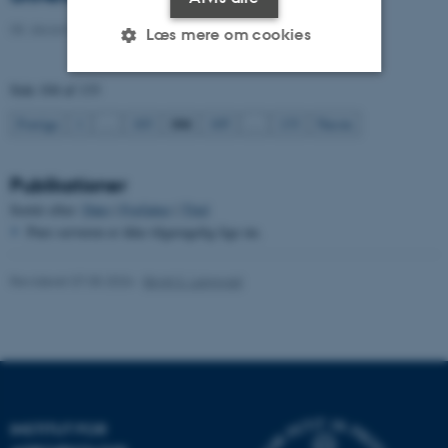
08. december 2021
-
Agro
Læs mere om cookies
Side 104 af 133
Nødvendige
Statistiske
Marketing
104
Forrige
1
…
103
105
…
133
Næste
Funktionelle
Uklassificerede
Publikationer
Sortér efter:
Dato
|
Forfatter
|
Titel
Nødvendige cookies hjælper
Pure serveren er ikke tilgængelig lige nu.
med at gøre hjemmesiden
brugbar ved at aktivere nogle
Revideret 07.05.2026
-
Birgit S. Langvad
grundlæggende funktioner
som navigation mm.
Hjemmesiden kan ikke
fungerer uden disse cookies.
INSTITUT FOR