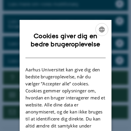
Læs mere om vores markforsøg
Læs mere om vores væksthus og semi-field
forsøg
Cookies giver dig en
ENGLISH
Læs mere om vores forsøg i specialafgrøder
bedre brugeroplevelse
DANISH
Læs mere om vores pesticidresistens
Aarhus Universitet kan give dig den
bedste brugeroplevelse, når du
Vil I samarbejde med os?
vælger ”Accepter alle” cookies.
Cookies gemmer oplysninger om,
Nyheder
hvordan en bruger interagerer med et
website. Alle dine data er
Kontakt
anonymiseret, og de kan ikke bruges
til at identificere dig direkte. Du kan
altid ændre dit samtykke under