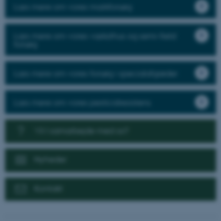
Læs mere om vores markforsøg
Læs mere om vores væksthus og semi-field
forsøg
Læs mere om vores forsøg i specialafgrøder
Læs mere om vores pesticidresistens
Vil I samarbejde med os?
Nyheder
Kontakt