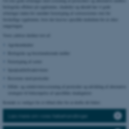
Ud over gode erfaringer med screening af pesticiders og alternative midlers
biologiske effekter på sygdomme, skadedyr og ukrudt har vi gode
erfaringer inden for området fænotyping af sortsresistens over for
forskellige sygdomme, hvor der kræves specifikt inokulum for at sikre
rangeringen.
Vores ydelser dækker test af:
Agrokemikalier
Biologiske og biostimulerende midler
Fænotyping af sorter
Sprøjteafdriftsaktiviteter
Resistens mod pesticider
Effekt- og selektivitetsscreening af pesticider og udvikling af alternative
strategier til bekæmpelse af specifikke skadegørere
Kontakt os venligst for et tilbud eller for at drøfte dit behov.
Læs mere om vores frøbehandlinger