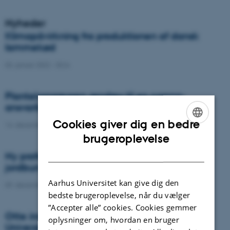
Nyheder
Klimapåvirkning fra produktionen af dansk
lammekød
03. januar 2022
-
DCA
Plantekongressen ændres til en corona-
ansvarlig udgave
Cookies giver dig en bedre
14. december 2021
-
DCA
ENGLISH
brugeroplevelse
DANISH
Ny professor i pedologi og digital
jordbundskortlægning
Aarhus Universitet kan give dig den
09. december 2021
-
DCA
bedste brugeroplevelse, når du vælger
”Accepter alle” cookies. Cookies gemmer
Otte innovative grønne projekter fra Aarhus
oplysninger om, hvordan en bruger
Universitet modtager støtte fra GUDP