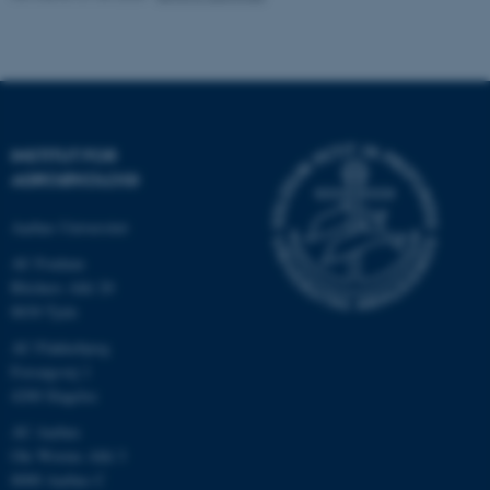
Navn
Udbyder / Domæne
be_typo_user
TYPO3 Association
.au.dk
INSTITUT FOR
fe_typo_user
AGROØKOLOGI
Typo3 Association
.au.dk
Aarhus Universitet
AU Foulum
Blichers Allé 20
8830 Tjele
AU Flakkebjerg
Forsøgsvej 1
4200 Slagelse
AU Aarhus
Ole Worms Allé 3
8000 Aarhus C
ASP.NET_SessionId
Microsoft Corporation