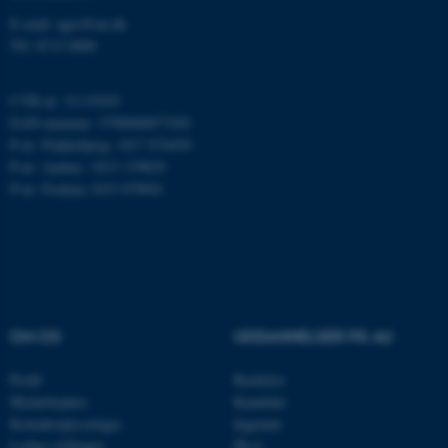
.au.dk
E-mail: agro@au.dk
Tlf: 8715 0000
CVR-nr: 31119103
JSESSIONID
Oracle Corporation
EAN-nummer: 5798000877450
.au.dk
P-nr: Flakkebjerg: 1017 874450
P-nr: Aarhus: 1013 139829
P-nr: Foulum 1015 079041
ARRAffinity
Microsoft Corporation
.mitstudie.au.dk
esctx
Microsoft Corporation
OM OS
UDDANNELSER PÅ AU
.login.microsoftonline.com
fpc
Microsoft Corporation
Profil
Bachelor
login.microsoftonline.com
Medarbejdere
Kandidat
Kontaktoplysninger
Ingeniør
__cf_bm
Cloudflare Inc.
Ledige stillinger
Ph.d.
.pure.au.dk