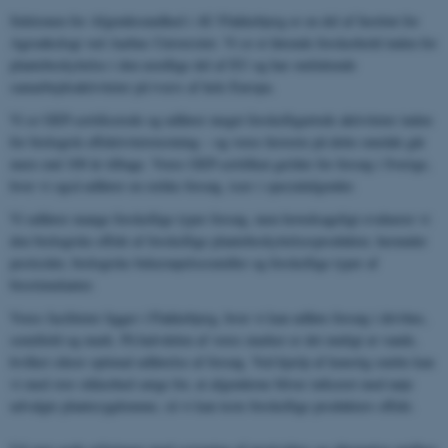
Sektionen for Afgrødesundhed i AU Flakkebjerg er en del af Institut for
Agroøkologi ved Aarhus Universitet. Vi er et førende forskerhold inden for
plantebeskyttelse i den nordlige del af EU og har omfattende
samarbejdsaktiviteter på tværs af hele Europa.
Vi er GEP-certificerede og udfører meget forskelligartede aktiviteter inden
for biologisk effektivitetstestning – og vores historie på dette område går
mere end 100 år tilbage. Vores GEP-certifikat gælder for forsøg i Sverige,
hvor vi også udfører en række forsøg, især i specialafgrøder.
Vi udfører mange forskellige typer forsøg, men hovedsageligt evaluerer vi
den biologiske effekt af forskellige plantebeskyttelsesprodukter, herunder
pesticider, biologiske bekæmpelsesmidler og forskellige typer af
biostimulanter.
Vores faciliteter ligger i Flakkebjerg, hvor vi kan udføre forsøg i drivhus,
semifield og mark. På halvdelen af ​​vores marker er det muligt at vande,
hvilket sikrer optimal udførelse af forsøg. Ved hjælp af kunstig smitte kan
vi med stor sikkerhed sørge for, at afgrøderne bliver inficeret med nøje
udvalgte plantesygdomme, så vi kan teste forskellige produkters effekt.