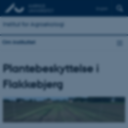
English
Institut for Agroøkologi
Om instituttet
Plantebeskyttelse i
Flakkebjerg