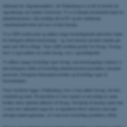
Sektionen for Afgrødesundhed i AU Flakkebjerg er en del af Institut for
Agroøkologi ved Aarhus Universitet. Vi er et førende forskerhold inden for
plantebeskyttelse i den nordlige del af EU og har omfattende
samarbejdsaktiviteter på tværs af hele Europa.
Vi er GEP-certificerede og udfører meget forskelligartede aktiviteter inden
for biologisk effektivitetstestning – og vores historie på dette område går
mere end 100 år tilbage. Vores GEP-certifikat gælder for forsøg i Sverige,
hvor vi også udfører en række forsøg, især i specialafgrøder.
Vi udfører mange forskellige typer forsøg, men hovedsageligt evaluerer vi
den biologiske effekt af forskellige plantebeskyttelsesprodukter, herunder
pesticider, biologiske bekæmpelsesmidler og forskellige typer af
biostimulanter.
Vores faciliteter ligger i Flakkebjerg, hvor vi kan udføre forsøg i drivhus,
semifield og mark. På halvdelen af ​​vores marker er det muligt at vande,
hvilket sikrer optimal udførelse af forsøg. Ved hjælp af kunstig smitte kan
vi med stor sikkerhed sørge for, at afgrøderne bliver inficeret med nøje
udvalgte plantesygdomme, så vi kan teste forskellige produkters effekt.