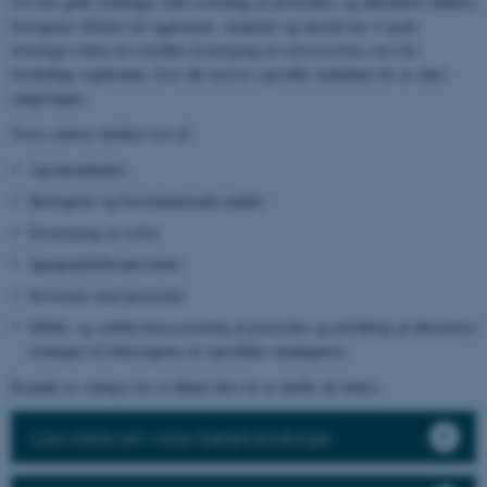
Ud over gode erfaringer med screening af pesticiders og alternative midlers
biologiske effekter på sygdomme, skadedyr og ukrudt har vi gode
erfaringer inden for området fænotyping af sortsresistens over for
forskellige sygdomme, hvor der kræves specifikt inokulum for at sikre
rangeringen.
Vores ydelser dækker test af:
Agrokemikalier
Biologiske og biostimulerende midler
Fænotyping af sorter
Sprøjteafdriftsaktiviteter
Resistens mod pesticider
Effekt- og selektivitetsscreening af pesticider og udvikling af alternative
strategier til bekæmpelse af specifikke skadegørere
Kontakt os venligst for et tilbud eller for at drøfte dit behov.
Læs mere om vores frøbehandlinger