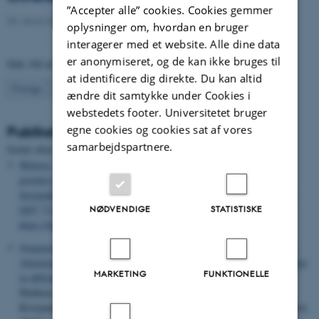
”Accepter alle” cookies. Cookies gemmer
08. december 2021
-
Agro
oplysninger om, hvordan en bruger
interagerer med et website. Alle dine data
er anonymiseret, og de kan ikke bruges til
Side 104 af 133
at identificere dig direkte. Du kan altid
104
Forrige
1
…
103
105
…
133
Næste
ændre dit samtykke under Cookies i
webstedets footer. Universitetet bruger
egne cookies og cookies sat af vores
Publikationer
samarbejdspartnere.
Sortér efter:
Dato
|
Forfatter
|
Titel
Matzen, N.
, Heick, T. M.
& Jørgensen, L. N.
(2019).
Control of
powdery mildew (
Blumeria graminis
spp.) in cereals by
Serenade®ASO (
Bacillus amyloliquefaciens
(former
subtilis
) strain
QST 713)
.
Biological Control
,
139
, Artikel 104067.
NØDVENDIGE
STATISTISKE
https://doi.org/10.1016/j.biocontrol.2019.104067
Jørgensen, L. N.
, Madsen, H.-P.
, Kristjansen, H. S.
, Kirkegaard, S.
,
Almskou-Dahlgaard, A.
& Kristoffersen, R.
(2019).
Control strategies
MARKETING
FUNKTIONELLE
in different cultivars
. I L. N. Jørgensen, B. J. Nielsen, S. K.
Mathiassen, M. S. Hovmøller, P. K. Jensen, T. M. Heick, H. S.
Kristjansen, P. Hartvig & S. Sørensen (red.),
Applied Crop Protection