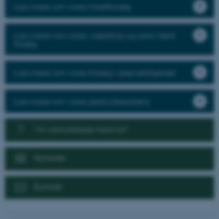
Læs mere om vores markforsøg
Læs mere om vores væksthus og semi-field
forsøg
Læs mere om vores forsøg i specialafgrøder
Læs mere om vores pesticidresistens
Vil I samarbejde med os?
Nyheder
Kontakt