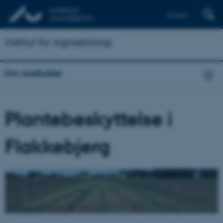
English
Institut for Agroøkologi
Om instituttet
Plantebeskyttelse i
Flakkebjerg