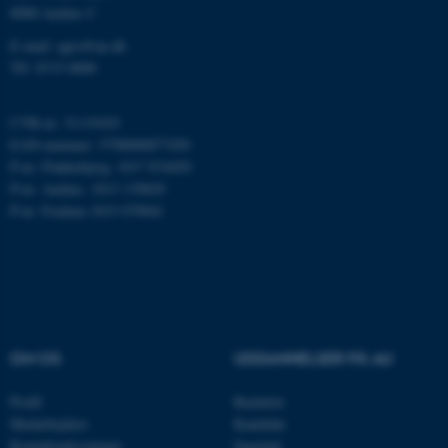
ASP.NET_SessionId
Microsoft Corporation
8000 Aarhus C
.au.dk
E-mail: agro@au.dk
Tlf: 8715 0000
JSESSIONID
Oracle Corporation
CVR-nr: 31119103
.au.dk
EAN-nummer: 5798000877450
P-nr: Flakkebjerg: 1017 874450
P-nr: Aarhus: 1013 139829
P-nr: Foulum 1015 079041
ARRAffinity
Microsoft Corporation
.mitstudie.au.dk
esctx
Microsoft Corporation
.login.microsoftonline.com
OM OS
UDDANNELSER PÅ AU
fpc
Microsoft Corporation
Profil
Bachelor
login.microsoftonline.com
Medarbejdere
Kandidat
Kontaktoplysninger
Ingeniør
__cf_bm
Cloudflare Inc.