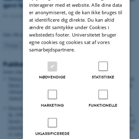
gavn for natur og klima
interagerer med et website. Alle dine data
er anonymiseret, og de kan ikke bruges til
09. november 2021
-
DCA
at identificere dig direkte. Du kan altid
ændre dit samtykke under Cookies i
webstedets footer. Universitetet bruger
Side 108 af 133
egne cookies og cookies sat af vores
108
Forrige
1
…
107
109
…
133
Næste
samarbejdspartnere.
Publikationer
Sortér efter:
Dato
|
Forfatter
|
Titel
NØDVENDIGE
STATISTISKE
Nielsen, B. J.
, Gao, H.
, Ostersen, T.
, Su, G.
, Jensen, J.
, Madsen, P.
&
Shirali, M.
(2018).
Group recordings accounted for drop out animals
.
Abstract fra 69th Annual Meeting of the European Federation of
Animal Science EAAP 2018, Dubrovnik, Kroatien.
MARKETING
FUNKTIONELLE
Petersen, P. H., Jensen, J. E., Elbæk, J.
, Jensen, P. K.
& Nørremark,
M.
(2018).
Handlingsforslag
. I M. Nørremark & P. H. Pedersen (red.),
Sprøjte- og præcisionsteknologi for reduktion af jordbrugets forbrug af
plantebeskyttelsesmidler: En status for udvikling, barrierer og forslag
UKLASSIFICEREDE
til videre handling
(s. 33-35). Miljø- og Fødevareministeriet.