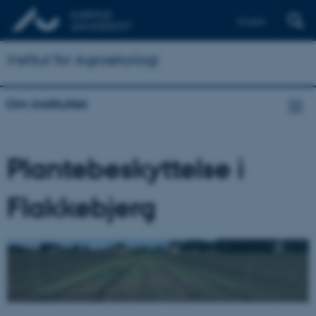
English
Institut for Agroøkologi
Om instituttet
Plantebeskyttelse i
Flakkebjerg