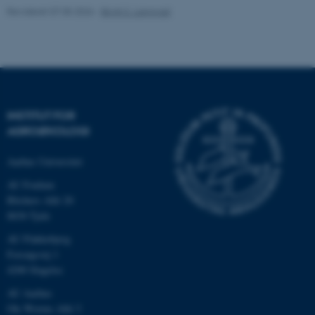
Revideret 07.05.2026
-
Birgit S. Langvad
Navn
Udbyder / Domæne
be_typo_user
TYPO3 Association
.au.dk
INSTITUT FOR
fe_typo_user
Typo3 Association
AGROØKOLOGI
.au.dk
Aarhus Universitet
AU Foulum
Blichers Allé 20
8830 Tjele
AU Flakkebjerg
Forsøgsvej 1
4200 Slagelse
AU Aarhus
Ole Worms Allé 3