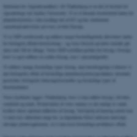
Sektionen for Afgrødesundhed i AU Flakkebjerg er en del af Institut for
Agroøkologi ved Aarhus Universitet. Vi er et førende forskerhold inden for
plantebeskyttelse i den nordlige del af EU og har omfattende
samarbejdsaktiviteter på tværs af hele Europa.
Vi er GEP-certificerede og udfører meget forskelligartede aktiviteter inden
for biologisk effektivitetstestning – og vores historie på dette område går
mere end 100 år tilbage. Vores GEP-certifikat gælder for forsøg i Sverige,
hvor vi også udfører en række forsøg, især i specialafgrøder.
Vi udfører mange forskellige typer forsøg, men hovedsageligt evaluerer vi
den biologiske effekt af forskellige plantebeskyttelsesprodukter, herunder
pesticider, biologiske bekæmpelsesmidler og forskellige typer af
biostimulanter.
Vores faciliteter ligger i Flakkebjerg, hvor vi kan udføre forsøg i drivhus,
semifield og mark. På halvdelen af ​​vores marker er det muligt at vande,
hvilket sikrer optimal udførelse af forsøg. Ved hjælp af kunstig smitte kan
vi med stor sikkerhed sørge for, at afgrøderne bliver inficeret med nøje
udvalgte plantesygdomme, så vi kan teste forskellige produkters effekt.