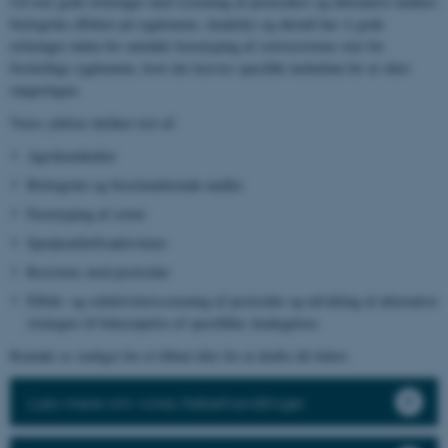
Ud over gode erfaringer med screening af pesticiders og alternative midlers
biologiske effekter på sygdomme, skadedyr og ukrudt har vi gode
erfaringer inden for området fænotyping af sortsresistens over for
forskellige sygdomme, hvor der kræves specifikt inokulum for at sikre
rangeringen.
Vores ydelser dækker test af:
Agrokemikalier
Biologiske og biostimulerende midler
Fænotyping af sorter
Sprøjteafdriftsaktiviteter
Resistens mod pesticider
Effekt- og selektivitetsscreening af pesticider og udvikling af alternative
strategier til bekæmpelse af specifikke skadegørere
Kontakt os venligst for et tilbud eller for at drøfte dit behov.
Læs mere om vores frøbehandlinger