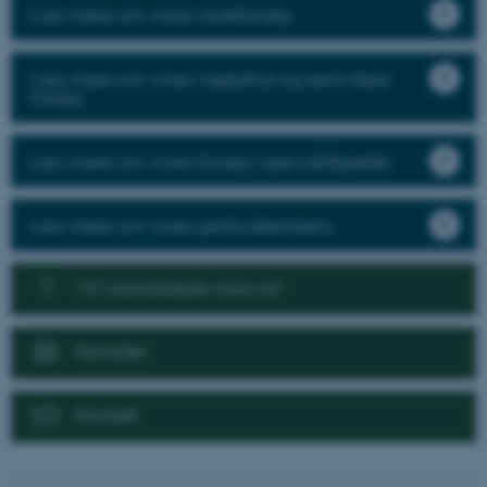
Læs mere om vores markforsøg
Læs mere om vores væksthus og semi-field
forsøg
Læs mere om vores forsøg i specialafgrøder
Læs mere om vores pesticidresistens
Vil I samarbejde med os?
Nyheder
Kontakt