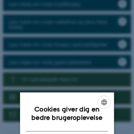
Læs mere om vores markforsøg
Læs mere om vores væksthus og semi-field
forsøg
Læs mere om vores forsøg i specialafgrøder
Læs mere om vores pesticidresistens
Vil I samarbejde med os?
Nyheder
Cookies giver dig en
Kontakt
ENGLISH
bedre brugeroplevelse
DANISH