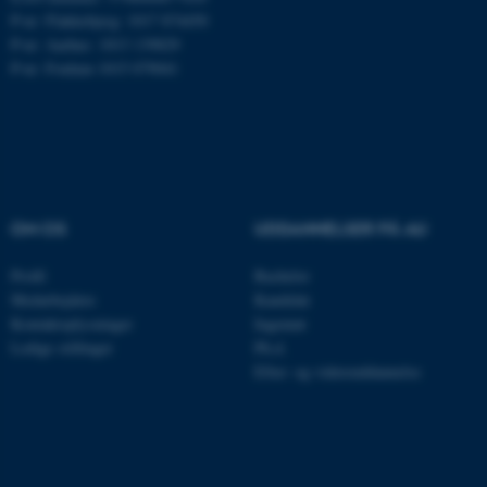
P-nr: Flakkebjerg: 1017 874450
P-nr: Aarhus: 1013 139829
P-nr: Foulum 1015 079041
CFTOKEN
Adobe Inc.
eddiprod.au.dk
OM OS
UDDANNELSER PÅ AU
Profil
Bachelor
Medarbejdere
Kandidat
Kontaktoplysninger
Ingeniør
OptanonConsent
OneTrust LLC
.pure.au.dk
Ledige stillinger
Ph.d.
Efter- og videreuddannelse