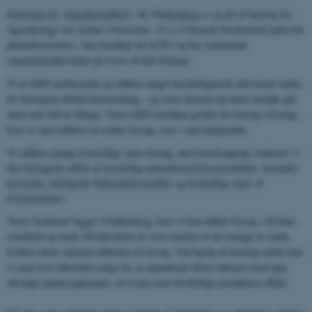
Sektionen for Afgrødesundhed i AU Flakkebjerg er en del af Institut for
Agroøkologi ved Aarhus Universitet. Vi er et førende forskerhold inden for
plantebeskyttelse i den nordlige del af EU og har omfattende
samarbejdsaktiviteter på tværs af hele Europa.
Vi er GEP-certificerede og udfører meget forskelligartede aktiviteter inden
for biologisk effektivitetstestning – og vores historie på dette område går
mere end 100 år tilbage. Vores GEP-certifikat gælder for forsøg i Sverige,
hvor vi også udfører en række forsøg, især i specialafgrøder.
Vi udfører mange forskellige typer forsøg, men hovedsageligt evaluerer vi
den biologiske effekt af forskellige plantebeskyttelsesprodukter, herunder
pesticider, biologiske bekæmpelsesmidler og forskellige typer af
biostimulanter.
Vores faciliteter ligger i Flakkebjerg, hvor vi kan udføre forsøg i drivhus,
semifield og mark. På halvdelen af ​​vores marker er det muligt at vande,
hvilket sikrer optimal udførelse af forsøg. Ved hjælp af kunstig smitte kan
vi med stor sikkerhed sørge for, at afgrøderne bliver inficeret med nøje
udvalgte plantesygdomme, så vi kan teste forskellige produkters effekt.