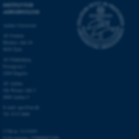
INSTITUT FOR
AGROØKOLOGI
Aarhus Universitet
AU Foulum
Blichers Allé 20
8830 Tjele
AU Flakkebjerg
Forsøgsvej 1
ASP.NET_SessionId
Microsoft Corporation
.au.dk
4200 Slagelse
AU Aarhus
Ole Worms Allé 3
8000 Aarhus C
JSESSIONID
Oracle Corporation
.au.dk
E-mail: agro@au.dk
Tlf: 8715 0000
CVR-nr: 31119103
AWSALBTGCORS
Amazon Web Services, Inc.
airtable.com
EAN-nummer: 5798000877450