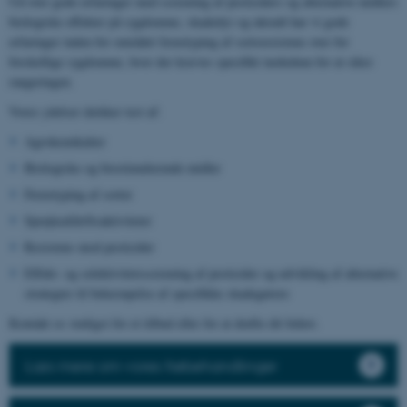
Ud over gode erfaringer med screening af pesticiders og alternative midlers
biologiske effekter på sygdomme, skadedyr og ukrudt har vi gode
erfaringer inden for området fænotyping af sortsresistens over for
forskellige sygdomme, hvor der kræves specifikt inokulum for at sikre
rangeringen.
Vores ydelser dækker test af:
Agrokemikalier
Biologiske og biostimulerende midler
Fænotyping af sorter
Sprøjteafdriftsaktiviteter
Resistens mod pesticider
Effekt- og selektivitetsscreening af pesticider og udvikling af alternative
strategier til bekæmpelse af specifikke skadegørere
Kontakt os venligst for et tilbud eller for at drøfte dit behov.
Læs mere om vores frøbehandlinger