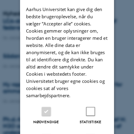
Aarhus Universitet kan give dig den
Nyheder
bedste brugeroplevelse, når du
LCA-databaser og metoder til vurdering af
vælger ”Accepter alle” cookies.
fødevarernes klimaaftryk
Cookies gemmer oplysninger om,
hvordan en bruger interagerer med et
06. oktober 2021
-
DCA
website. Alle dine data er
anonymiseret, og de kan ikke bruges
Sådan kommer du flyvehavren til livs
til at identificere dig direkte. Du kan
06. oktober 2021
-
DCA
altid ændre dit samtykke under
Cookies i webstedets footer.
Universitetet bruger egne cookies og
Ny rapport om danske udledningsfaktorer for
cookies sat af vores
ammoniak
samarbejdspartnere.
06. oktober 2021
-
DCA
Ph.d.-forsvar: Transport og transformation af N:
NØDVENDIGE
STATISTISKE
N2O og NO3- som indikatorer for fjernelse af
undergrund N