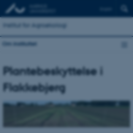
English
Institut for Agroøkologi
Om instituttet
Plantebeskyttelse i
Flakkebjerg