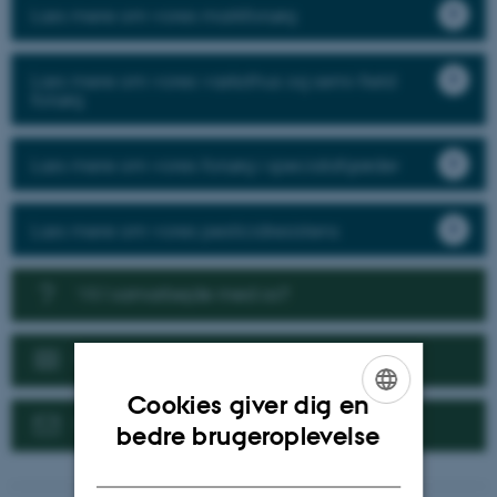
Læs mere om vores markforsøg
Læs mere om vores væksthus og semi-field
forsøg
Læs mere om vores forsøg i specialafgrøder
Læs mere om vores pesticidresistens
Vil I samarbejde med os?
Nyheder
Cookies giver dig en
Kontakt
ENGLISH
bedre brugeroplevelse
DANISH