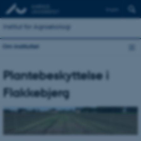
English
Institut for Agroøkologi
Om instituttet
Plantebeskyttelse i
Flakkebjerg