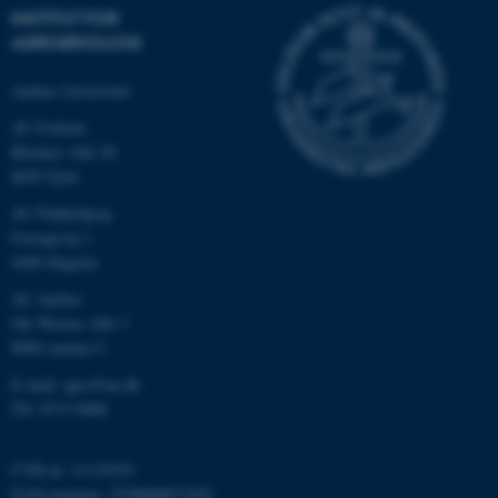
INSTITUT FOR
AGROØKOLOGI
Aarhus Universitet
AU Foulum
Blichers Allé 20
8830 Tjele
AU Flakkebjerg
Forsøgsvej 1
ASP.NET_SessionId
Microsoft Corporation
.au.dk
4200 Slagelse
AU Aarhus
Ole Worms Allé 3
8000 Aarhus C
JSESSIONID
Oracle Corporation
.au.dk
E-mail: agro@au.dk
Tlf: 8715 0000
CVR-nr: 31119103
AWSALBTGCORS
Amazon Web Services, Inc.
airtable.com
EAN-nummer: 5798000877450