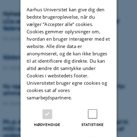
Aarhus Universitet kan give dig den
Nyheder
bedste brugeroplevelse, når du
LCA-databaser og metoder til vurdering af
vælger ”Accepter alle” cookies.
fødevarernes klimaaftryk
Cookies gemmer oplysninger om,
hvordan en bruger interagerer med et
06. oktober 2021
-
DCA
website. Alle dine data er
anonymiseret, og de kan ikke bruges
Sådan kommer du flyvehavren til livs
til at identificere dig direkte. Du kan
06. oktober 2021
-
DCA
altid ændre dit samtykke under
Cookies i webstedets footer.
Universitetet bruger egne cookies og
Ny rapport om danske udledningsfaktorer for
cookies sat af vores
ammoniak
samarbejdspartnere.
06. oktober 2021
-
DCA
Ph.d.-forsvar: Transport og transformation af N:
NØDVENDIGE
STATISTISKE
N2O og NO3- som indikatorer for fjernelse af
undergrund N