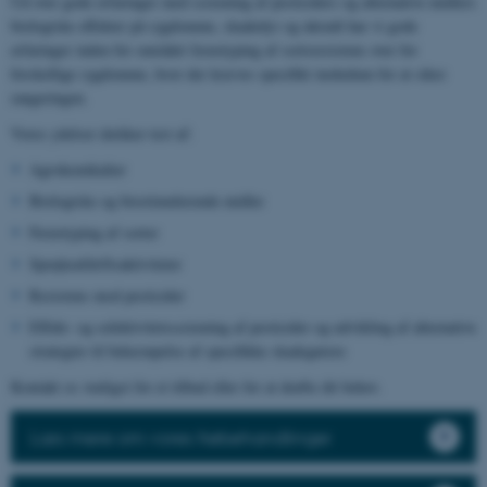
Ud over gode erfaringer med screening af pesticiders og alternative midlers
biologiske effekter på sygdomme, skadedyr og ukrudt har vi gode
erfaringer inden for området fænotyping af sortsresistens over for
forskellige sygdomme, hvor der kræves specifikt inokulum for at sikre
rangeringen.
Vores ydelser dækker test af:
Agrokemikalier
Biologiske og biostimulerende midler
Fænotyping af sorter
Sprøjteafdriftsaktiviteter
Resistens mod pesticider
Effekt- og selektivitetsscreening af pesticider og udvikling af alternative
strategier til bekæmpelse af specifikke skadegørere
Kontakt os venligst for et tilbud eller for at drøfte dit behov.
Læs mere om vores frøbehandlinger