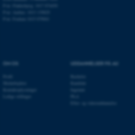
P-nr: Flakkebjerg: 1017 874450
P-nr: Aarhus: 1013 139829
P-nr: Foulum 1015 079041
CFTOKEN
Adobe Inc.
eddiprod.au.dk
OM OS
UDDANNELSER PÅ AU
Profil
Bachelor
Medarbejdere
Kandidat
Kontaktoplysninger
Ingeniør
OptanonConsent
OneTrust LLC
.pure.au.dk
Ledige stillinger
Ph.d.
Efter- og videreuddannelse