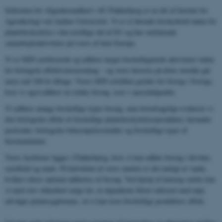
Sektionen for Afgrødesundhed i AU Flakkebjerg er en del af Institut for
Agroøkologi ved Aarhus Universitet. Vi er et førende forskerhold inden for
plantebeskyttelse i den nordlige del af EU og har omfattende
samarbejdsaktiviteter på tværs af hele Europa.
Vi er GEP-certificerede og udfører meget forskelligartede aktiviteter inden
for biologisk effektivitetstestning – og vores historie på dette område går
mere end 100 år tilbage. Vores GEP-certifikat gælder for forsøg i Sverige,
hvor vi også udfører en række forsøg, især i specialafgrøder.
Vi udfører mange forskellige typer forsøg, men hovedsageligt evaluerer vi
den biologiske effekt af forskellige plantebeskyttelsesprodukter, herunder
pesticider, biologiske bekæmpelsesmidler og forskellige typer af
biostimulanter.
Vores faciliteter ligger i Flakkebjerg, hvor vi kan udføre forsøg i drivhus,
semifield og mark. På halvdelen af ​​vores marker er det muligt at vande,
hvilket sikrer optimal udførelse af forsøg. Ved hjælp af kunstig smitte kan
vi med stor sikkerhed sørge for, at afgrøderne bliver inficeret med nøje
udvalgte plantesygdomme, så vi kan teste forskellige produkters effekt.