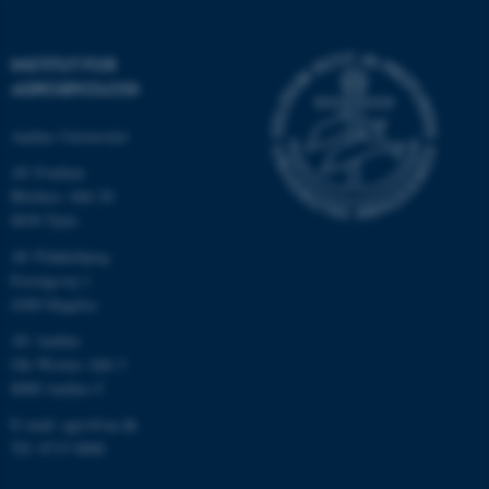
be_typo_user
TYPO3 Association
.au.dk
INSTITUT FOR
AGROØKOLOGI
fe_typo_user
Typo3 Association
Aarhus Universitet
.au.dk
AU Foulum
Blichers Allé 20
8830 Tjele
AU Flakkebjerg
Forsøgsvej 1
4200 Slagelse
AU Aarhus
Ole Worms Allé 3
8000 Aarhus C
E-mail: agro@au.dk
ASP.NET_SessionId
Microsoft Corporation
Tlf: 8715 0000
.au.dk