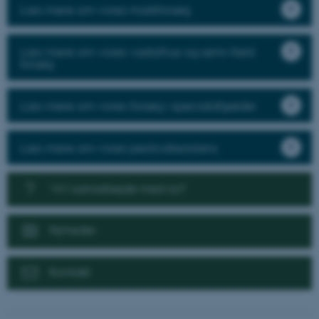
Læs mere om vores markforsøg
Læs mere om vores væksthus og semi-field
forsøg
Læs mere om vores forsøg i specialafgrøder
Læs mere om vores pesticidresistens
Vil I samarbejde med os?
Nyheder
Kontakt