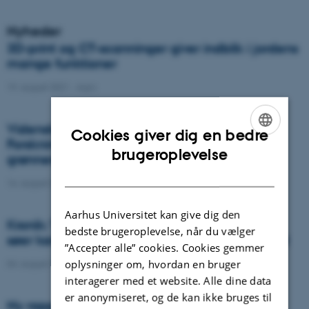
Nyheder
3D-print og CT-scanninger giver indblik i jordens
mange funktioner
19. august 2021
-
Agro
Videnskab.dk: Efter klimarapporten:
Cookies giver dig en bedre
Forskningen viser vej til bæredygtig mad og
ENGLISH
brugeroplevelse
grønnere landbrug
DANISH
16. august 2021
-
Presseklip
Aarhus Universitet kan give dig den
Kronik: Træer i nye folddesign til udegående
bedste brugeroplevelse, når du vælger
søer kan gavne miljø, økonomi og dyrevelfærd
”Accepter alle” cookies. Cookies gemmer
oplysninger om, hvordan en bruger
04. august 2021
-
Nyhed
interagerer med et website. Alle dine data
er anonymiseret, og de kan ikke bruges til
Ny rapport belyser de erhvervsøkonomiske