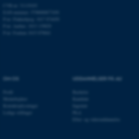
CVR-nr: 31119103
EAN-nummer: 5798000877450
P-nr: Flakkebjerg: 1017 874450
JSESSIONID
Oracle Corporation
.au.dk
P-nr: Aarhus: 1013 139829
P-nr: Foulum 1015 079041
ARRAffinity
Microsoft Corporation
.mitstudie.au.dk
OM OS
UDDANNELSER PÅ AU
esctx
Microsoft Corporation
.login.microsoftonline.com
Profil
Bachelor
Medarbejdere
Kandidat
fpc
Microsoft Corporation
Kontaktoplysninger
Ingeniør
login.microsoftonline.com
Ledige stillinger
Ph.d.
Efter- og videreuddannelse
__cf_bm
Cloudflare Inc.
.pure.au.dk