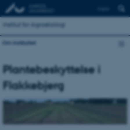
English
Institut for Agroøkologi
Om instituttet
Plantebeskyttelse i
Flakkebjerg