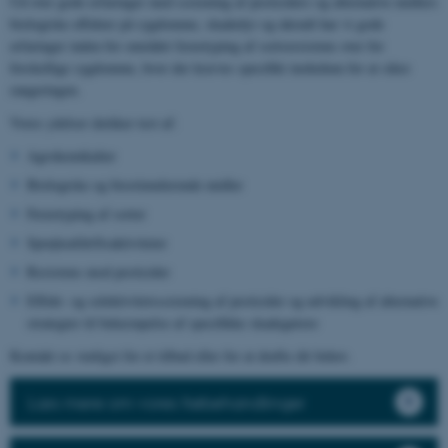
Ud over gode erfaringer med screening af pesticiders og alternative midlers
biologiske effekter på sygdomme, skadedyr og ukrudt har vi gode
erfaringer inden for området fænotyping af sortsresistens over for
forskellige sygdomme, hvor der kræves specifikt inokulum for at sikre
rangeringen.
Vores ydelser dækker test af:
Agrokemikalier
Biologiske og biostimulerende midler
Fænotyping af sorter
Sprøjteafdriftsaktiviteter
Resistens mod pesticider
Effekt- og selektivitetsscreening af pesticider og udvikling af alternative
strategier til bekæmpelse af specifikke skadegørere
Kontakt os venligst for et tilbud eller for at drøfte dit behov.
Læs mere om vores frøbehandlinger