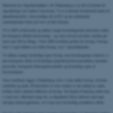
Sektionen for Afgrødesundhed i AU Flakkebjerg er en del af Institut for
Agroøkologi ved Aarhus Universitet. Vi er et førende forskerhold inden for
plantebeskyttelse i den nordlige del af EU og har omfattende
samarbejdsaktiviteter på tværs af hele Europa.
Vi er GEP-certificerede og udfører meget forskelligartede aktiviteter inden
for biologisk effektivitetstestning – og vores historie på dette område går
mere end 100 år tilbage. Vores GEP-certifikat gælder for forsøg i Sverige,
hvor vi også udfører en række forsøg, især i specialafgrøder.
Vi udfører mange forskellige typer forsøg, men hovedsageligt evaluerer vi
den biologiske effekt af forskellige plantebeskyttelsesprodukter, herunder
pesticider, biologiske bekæmpelsesmidler og forskellige typer af
biostimulanter.
Vores faciliteter ligger i Flakkebjerg, hvor vi kan udføre forsøg i drivhus,
semifield og mark. På halvdelen af ​​vores marker er det muligt at vande,
hvilket sikrer optimal udførelse af forsøg. Ved hjælp af kunstig smitte kan
vi med stor sikkerhed sørge for, at afgrøderne bliver inficeret med nøje
udvalgte plantesygdomme, så vi kan teste forskellige produkters effekt.