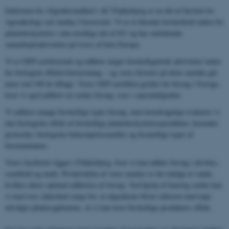
Sektionen for Afgrødesundhed i AU Flakkebjerg er en del af Institut for
Agroøkologi ved Aarhus Universitet. Vi er et førende forskerhold inden for
plantebeskyttelse i den nordlige del af EU og har omfattende
samarbejdsaktiviteter på tværs af hele Europa.
Vi er GEP-certificerede og udfører meget forskelligartede aktiviteter inden
for biologisk effektivitetstestning – og vores historie på dette område går
mere end 100 år tilbage. Vores GEP-certifikat gælder for forsøg i Sverige,
hvor vi også udfører en række forsøg, især i specialafgrøder.
Vi udfører mange forskellige typer forsøg, men hovedsageligt evaluerer vi
den biologiske effekt af forskellige plantebeskyttelsesprodukter, herunder
pesticider, biologiske bekæmpelsesmidler og forskellige typer af
biostimulanter.
Vores faciliteter ligger i Flakkebjerg, hvor vi kan udføre forsøg i drivhus,
semifield og mark. På halvdelen af ​​vores marker er det muligt at vande,
hvilket sikrer optimal udførelse af forsøg. Ved hjælp af kunstig smitte kan
vi med stor sikkerhed sørge for, at afgrøderne bliver inficeret med nøje
udvalgte plantesygdomme, så vi kan teste forskellige produkters effekt.