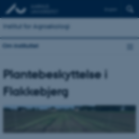
English
Institut for Agroøkologi
Om instituttet
Plantebeskyttelse i
Flakkebjerg