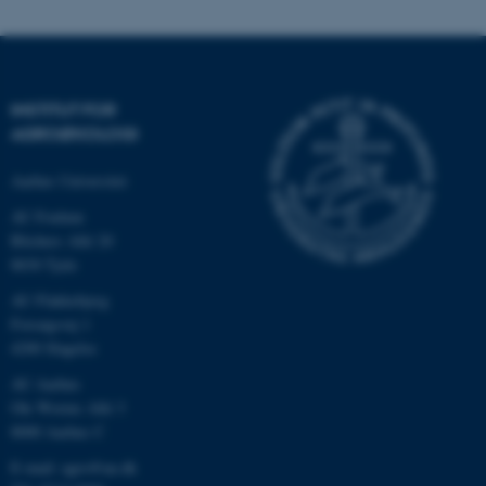
Navn
Udbyder / Domæne
be_typo_user
TYPO3 Association
.au.dk
INSTITUT FOR
AGROØKOLOGI
fe_typo_user
Typo3 Association
.au.dk
Aarhus Universitet
AU Foulum
Blichers Allé 20
8830 Tjele
AU Flakkebjerg
Forsøgsvej 1
4200 Slagelse
AU Aarhus
Ole Worms Allé 3
8000 Aarhus C
ASP.NET_SessionId
Microsoft Corporation
E-mail: agro@au.dk
.au.dk