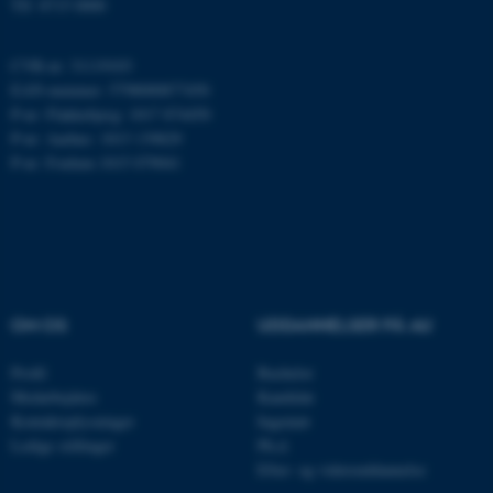
Tlf: 8715 0000
CVR-nr: 31119103
EAN-nummer: 5798000877450
JSESSIONID
Oracle Corporation
.au.dk
P-nr: Flakkebjerg: 1017 874450
P-nr: Aarhus: 1013 139829
P-nr: Foulum 1015 079041
ARRAffinity
Microsoft Corporation
.mitstudie.au.dk
OM OS
UDDANNELSER PÅ AU
esctx
Microsoft Corporation
.login.microsoftonline.com
Profil
Bachelor
fpc
Microsoft Corporation
Medarbejdere
Kandidat
login.microsoftonline.com
Kontaktoplysninger
Ingeniør
Ledige stillinger
Ph.d.
__cf_bm
Cloudflare Inc.
Efter- og videreuddannelse
.pure.au.dk