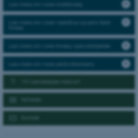
Læs mere om vores markforsøg
Læs mere om vores væksthus og semi-field
forsøg
Læs mere om vores forsøg i specialafgrøder
Læs mere om vores pesticidresistens
Vil I samarbejde med os?
Nyheder
Kontakt