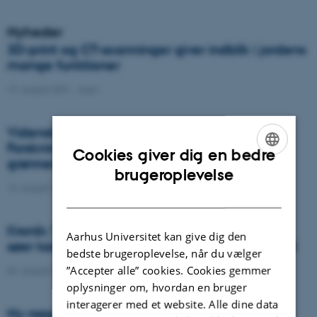
Nyheder
3D-print og CT-scanninger giver indblik i jordens
mange funktioner
19. august 2021
-
Agro
Videnskab.dk: Efter klimarapporten:
Forskningen viser vej til bæredygtig mad og
Cookies giver dig en bedre
grønnere landbrug
ENGLISH
brugeroplevelse
16. august 2021
-
Presseklip
DANISH
Kronik: Træer i nye folddesign til udegående
Aarhus Universitet kan give dig den
søer kan gavne miljø, økonomi og dyrevelfærd
bedste brugeroplevelse, når du vælger
”Accepter alle” cookies. Cookies gemmer
04. august 2021
-
Nyhed
oplysninger om, hvordan en bruger
interagerer med et website. Alle dine data
Ny rapport belyser de erhvervsøkonomiske