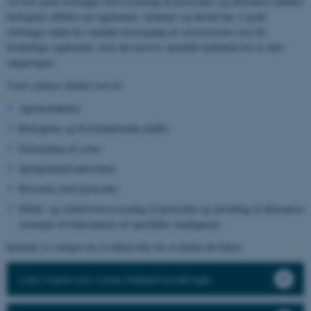
Ud over gode erfaringer med screening af pesticiders og alternative midlers
biologiske effekter på sygdomme, skadedyr og ukrudt har vi gode
erfaringer inden for området fænotyping af sortsresistens over for
forskellige sygdomme, hvor der kræves specifikt inokulum for at sikre
rangeringen.
Vores ydelser dækker test af:
Agrokemikalier
Biologiske og biostimulerende midler
Fænotyping af sorter
Sprøjteafdriftsaktiviteter
Resistens mod pesticider
Effekt- og selektivitetsscreening af pesticider og udvikling af alternative
strategier til bekæmpelse af specifikke skadegørere
Kontakt os venligst for et tilbud eller for at drøfte dit behov.
Læs mere om vores frøbehandlinger