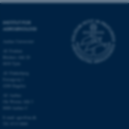
INSTITUT FOR
AGROØKOLOGI
Aarhus Universitet
AU Foulum
Blichers Allé 20
8830 Tjele
ASP.NET_SessionId
Microsoft Corporation
AU Flakkebjerg
.au.dk
Forsøgsvej 1
4200 Slagelse
AU Aarhus
Ole Worms Allé 3
JSESSIONID
Oracle Corporation
8000 Aarhus C
.au.dk
E-mail: agro@au.dk
Tlf: 8715 0000