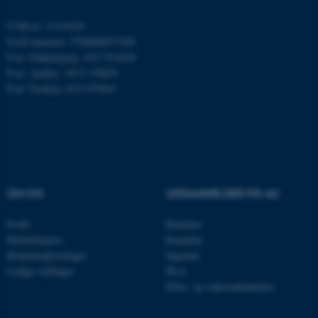
ARRAffinity
Microsoft Corporation
.mitstudie.au.dk
CVR-nr: 31119103
EAN-nummer: 5798000877450
P-nr: Flakkebjerg: 1017 874450
P-nr: Aarhus: 1013 139829
P-nr: Foulum 1015 079041
esctx
Microsoft Corporation
.login.microsoftonline.com
fpc
Microsoft Corporation
login.microsoftonline.com
__cf_bm
Cloudflare Inc.
.pure.au.dk
OM OS
UDDANNELSER PÅ AU
Profil
Bachelor
__cf_bm
Medarbejdere
Kandidat
Cloudflare Inc.
.linkedin.com
Kontaktoplysninger
Ingeniør
Ledige stillinger
Ph.d.
Efter- og videreuddannelse
__cf_bm
Cloudflare Inc.