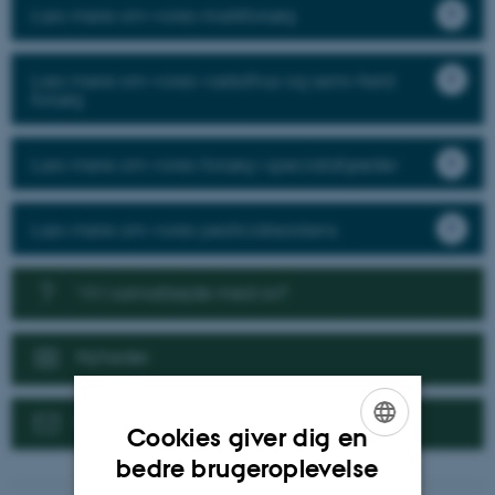
Læs mere om vores markforsøg
Læs mere om vores væksthus og semi-field
forsøg
Læs mere om vores forsøg i specialafgrøder
Læs mere om vores pesticidresistens
Vil I samarbejde med os?
Nyheder
Kontakt
Cookies giver dig en
ENGLISH
bedre brugeroplevelse
DANISH