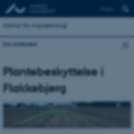
English
Institut for Agroøkologi
Om instituttet
Plantebeskyttelse i
Flakkebjerg