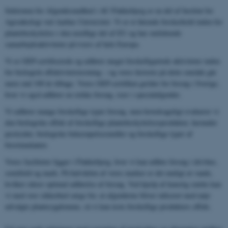
Sektionen for Afgrødesundhed i AU Flakkebjerg er en del af Institut for
Agroøkologi ved Aarhus Universitet. Vi er et førende forskerhold inden for
plantebeskyttelse i den nordlige del af EU og har omfattende
samarbejdsaktiviteter på tværs af hele Europa.
Vi er GEP-certificerede og udfører meget forskelligartede aktiviteter inden
for biologisk effektivitetstestning – og vores historie på dette område går
mere end 100 år tilbage. Vores GEP-certifikat gælder for forsøg i Sverige,
hvor vi også udfører en række forsøg, især i specialafgrøder.
Vi udfører mange forskellige typer forsøg, men hovedsageligt evaluerer vi
den biologiske effekt af forskellige plantebeskyttelsesprodukter, herunder
pesticider, biologiske bekæmpelsesmidler og forskellige typer af
biostimulanter.
Vores faciliteter ligger i Flakkebjerg, hvor vi kan udføre forsøg i drivhus,
semifield og mark. På halvdelen af ​​vores marker er det muligt at vande,
hvilket sikrer optimal udførelse af forsøg. Ved hjælp af kunstig smitte kan
vi med stor sikkerhed sørge for, at afgrøderne bliver inficeret med nøje
udvalgte plantesygdomme, så vi kan teste forskellige produkters effekt.