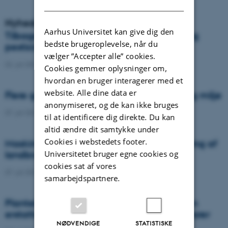
Nyheder
Aarhus Universitet kan give dig den
Tilbageblik på bekæmpelse af septoria og
bedste brugeroplevelse, når du
pesticidresistens i Danmark
vælger ”Accepter alle” cookies.
02. juli 2021
-
Agro
Cookies gemmer oplysninger om,
hvordan en bruger interagerer med et
website. Alle dine data er
Flere græsmarker kan give bedre klima og miljø
anonymiseret, og de kan ikke bruges
07. juli 2021
-
Agro
til at identificere dig direkte. Du kan
altid ændre dit samtykke under
Cookies i webstedets footer.
Maskinlæring skaber veje til bedre vurdering af
Universitetet bruger egne cookies og
landbrugsjordens egnethed
cookies sat af vores
07. juli 2021
-
Agro
samarbejdspartnere.
Plantebaseret farvestof fra gulerødder kan
erstatte syntetisk farve i fremtidens fødevarer
NØDVENDIGE
STATISTISKE