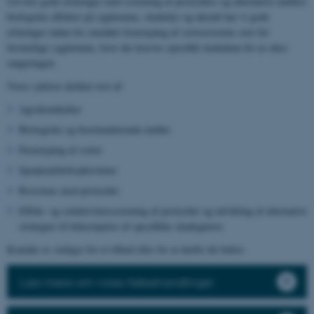
Ud over gode erfaringer med screening af pesticiders og alternative midlers
biologiske effekter på sygdomme, skadedyr og ukrudt har vi gode
erfaringer inden for området fænotyping af sortsresistens over for
forskellige sygdomme, hvor der kræves specifikt inokulum for at sikre
rangeringen.
Vores ydelser dækker test af:
Agrokemikalier
Biologiske og biostimulerende midler
Fænotyping af sorter
Sprøjteafdriftsaktiviteter
Resistens mod pesticider
Effekt- og selektivitetsscreening af pesticider og udvikling af alternative
strategier til bekæmpelse af specifikke skadegørere
Kontakt os venligst for et tilbud eller for at drøfte dit behov.
Læs mere om vores frøbehandlinger