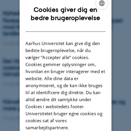
Cookies giver dig en
Nyheder
ENGLISH
bedre brugeroplevelse
Forskere fra Aarhus Universitet retter søgelyset
DANISH
mod faktorer, der påvirker arbejdsskader i
landbruget
Aarhus Universitet kan give dig den
16. juni 2021
-
Forskning
bedste brugeroplevelse, når du
vælger ”Accepter alle” cookies.
Det Nationale Klimatopmøde 2021 – kan
Cookies gemmer oplysninger om,
corona-krisen vise os, hvordan vi løser
hvordan en bruger interagerer med et
klimakrisen?
website. Alle dine data er
16. juni 2021
-
Møde
anonymiseret, og de kan ikke bruges
til at identificere dig direkte. Du kan
altid ændre dit samtykke under
Klimafolkemøde 2021 – Et renere, smukkere og
Cookies i webstedets footer.
mere produktivt Danmark i 2050
Universitetet bruger egne cookies og
16. juni 2021
-
Konference
cookies sat af vores
samarbejdspartnere.