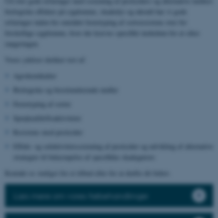
Ud over gode erfaringer med screening af pesticiders og alternative midlers
biologiske effekter på sygdomme, skadedyr og ukrudt har vi gode
erfaringer inden for området fænotyping af sortsresistens over for
forskellige sygdomme, hvor der kræves specifikt inokulum for at sikre
rangeringen.
Vores ydelser dækker test af:
Agrokemikalier
Biologiske og biostimulerende midler
Fænotyping af sorter
Sprøjteafdriftsaktiviteter
Resistens mod pesticider
Effekt- og selektivitetsscreening af pesticider og udvikling af alternative
strategier til bekæmpelse af specifikke skadegørere
Kontakt os venligst for et tilbud eller for at drøfte dit behov.
Læs mere om vores frøbehandlinger