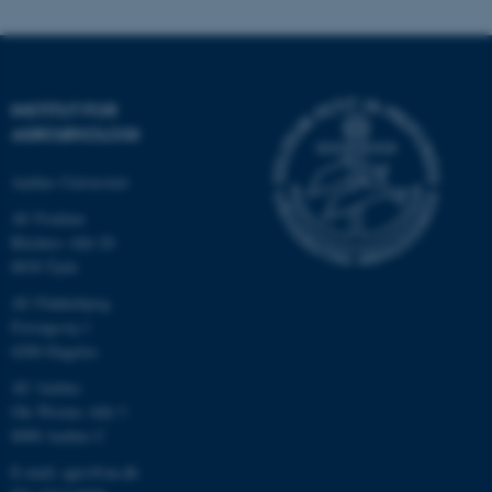
INSTITUT FOR
AGROØKOLOGI
Aarhus Universitet
AU Foulum
Blichers Allé 20
8830 Tjele
ASP.NET_SessionId
Microsoft Corporation
.au.dk
AU Flakkebjerg
Forsøgsvej 1
4200 Slagelse
AU Aarhus
JSESSIONID
Oracle Corporation
Ole Worms Allé 3
.au.dk
8000 Aarhus C
E-mail: agro@au.dk