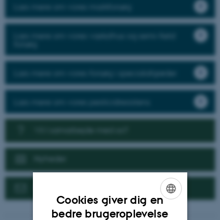
Læs mere om vores markforsøg
Læs mere om vores væksthus og semi-field
forsøg
Læs mere om vores forsøg i specialafgrøder
Læs mere om vores pesticidresistens
Vil I samarbejde med os?
Nyheder
Kontakt
Cookies giver dig en
ENGLISH
bedre brugeroplevelse