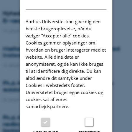
DANISH
Nyheder
Er væselhale det nye super ukrudt?
Aarhus Universitet kan give dig den
bedste brugeroplevelse, når du
14. januar 2021
-
DCA
vælger ”Accepter alle” cookies.
Cookies gemmer oplysninger om,
Mælkeproducenter reagerede forskelligt ved
hvordan en bruger interagerer med et
kvoteophør
website. Alle dine data er
anonymiseret, og de kan ikke bruges
14. januar 2021
-
Forskning
til at identificere dig direkte. Du kan
altid ændre dit samtykke under
Ph.d.-forsvar: Genanvendelse af organiske
Cookies i webstedets footer.
reststoffer som effektiv N- og S-gødning
Universitetet bruger egne cookies og
cookies sat af vores
04. januar 2021
-
Ph.d.-forsvar
samarbejdspartnere.
Ph.d.-forsvar: Laser-induceret
nedbrydningsspektroskopi til jord fosfor
bestemmelse