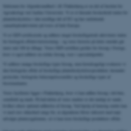
Sektionen for Afgrødesundhed i AU Flakkebjerg er en del af Institut for
Agroøkologi ved Aarhus Universitet. Vi er et førende forskerhold inden for
plantebeskyttelse i den nordlige del af EU og har omfattende
samarbejdsaktiviteter på tværs af hele Europa.
Vi er GEP-certificerede og udfører meget forskelligartede aktiviteter inden
for biologisk effektivitetstestning – og vores historie på dette område går
mere end 100 år tilbage. Vores GEP-certifikat gælder for forsøg i Sverige,
hvor vi også udfører en række forsøg, især i specialafgrøder.
Vi udfører mange forskellige typer forsøg, men hovedsageligt evaluerer vi
den biologiske effekt af forskellige plantebeskyttelsesprodukter, herunder
pesticider, biologiske bekæmpelsesmidler og forskellige typer af
biostimulanter.
Vores faciliteter ligger i Flakkebjerg, hvor vi kan udføre forsøg i drivhus,
semifield og mark. På halvdelen af ​​vores marker er det muligt at vande,
hvilket sikrer optimal udførelse af forsøg. Ved hjælp af kunstig smitte kan
vi med stor sikkerhed sørge for, at afgrøderne bliver inficeret med nøje
udvalgte plantesygdomme, så vi kan teste forskellige produkters effekt.