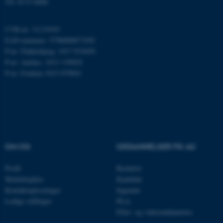
Tlf: 8715 0000
ARRAffinity
Microsoft Corporation
.mitstudie.au.dk
CVR-nr: 31119103
EAN-nummer: 5798000877450
P-nr: Flakkebjerg: 1017 874450
P-nr: Aarhus: 1013 139829
esctx
Microsoft Corporation
P-nr: Foulum 1015 079041
.login.microsoftonline.com
fpc
Microsoft Corporation
login.microsoftonline.com
__cf_bm
Cloudflare Inc.
.pure.au.dk
OM OS
UDDANNELSER PÅ AU
Profil
Bachelor
__cf_bm
Cloudflare Inc.
Medarbejdere
Kandidat
.linkedin.com
Kontaktoplysninger
Ingeniør
Ledige stillinger
Ph.d.
Efter- og videreuddannelse
__cf_bm
Cloudflare Inc.