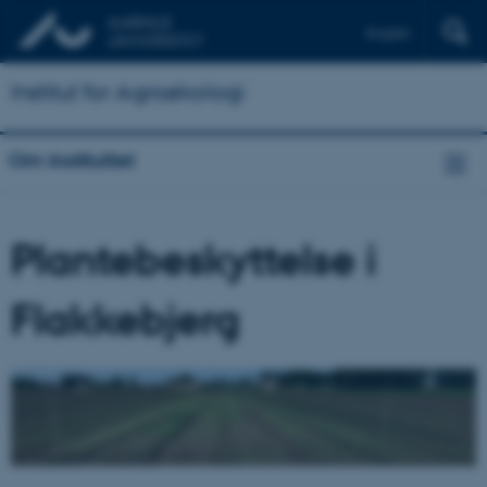
English
Institut for Agroøkologi
Om instituttet
Plantebeskyttelse i
Flakkebjerg