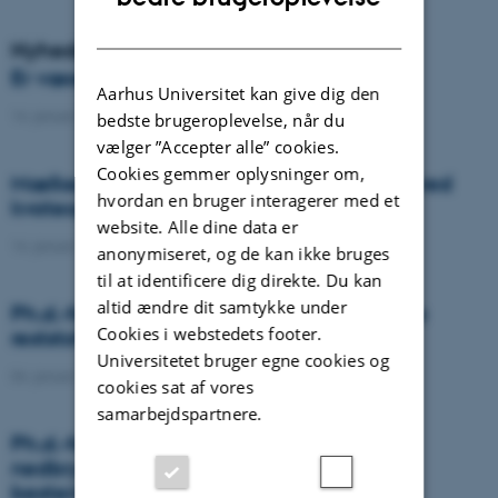
DANISH
Nyheder
Er væselhale det nye super ukrudt?
Aarhus Universitet kan give dig den
14. januar 2021
-
DCA
bedste brugeroplevelse, når du
vælger ”Accepter alle” cookies.
Cookies gemmer oplysninger om,
Mælkeproducenter reagerede forskelligt ved
hvordan en bruger interagerer med et
kvoteophør
website. Alle dine data er
14. januar 2021
-
Forskning
anonymiseret, og de kan ikke bruges
til at identificere dig direkte. Du kan
altid ændre dit samtykke under
Ph.d.-forsvar: Genanvendelse af organiske
Cookies i webstedets footer.
reststoffer som effektiv N- og S-gødning
Universitetet bruger egne cookies og
04. januar 2021
-
Ph.d.-forsvar
cookies sat af vores
samarbejdspartnere.
Ph.d.-forsvar: Laser-induceret
nedbrydningsspektroskopi til jord fosfor
bestemmelse