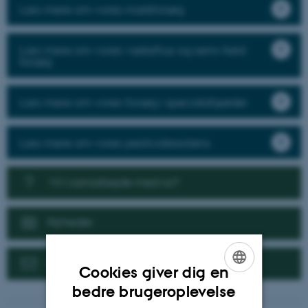
Læs mere om vores markforsøg
Læs mere om vores væksthus og semi-field
forsøg
Læs mere om vores forsøg i specialafgrøder
Læs mere om vores pesticidresistens
Vil I samarbejde med os?
Nyheder
Kontakt
Cookies giver dig en
ENGLISH
bedre brugeroplevelse