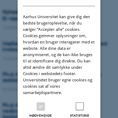
DANISH
Nyheder
Aarhus Universitet kan give dig den
Er væselhale det nye super ukrudt?
bedste brugeroplevelse, når du
14. januar 2021
-
DCA
vælger ”Accepter alle” cookies.
Cookies gemmer oplysninger om,
hvordan en bruger interagerer med et
Mælkeproducenter reagerede forskelligt ved
website. Alle dine data er
kvoteophør
anonymiseret, og de kan ikke bruges
14. januar 2021
-
Forskning
til at identificere dig direkte. Du kan
altid ændre dit samtykke under
Cookies i webstedets footer.
Ph.d.-forsvar: Genanvendelse af organiske
reststoffer som effektiv N- og S-gødning
Universitetet bruger egne cookies og
cookies sat af vores
04. januar 2021
-
Ph.d.-forsvar
samarbejdspartnere.
Ph.d.-forsvar: Laser-induceret
nedbrydningsspektroskopi til jord fosfor
NØDVENDIGE
STATISTISKE
bestemmelse