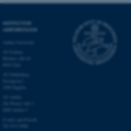
INSTITUT FOR
AGROØKOLOGI
Aarhus Universitet
AU Foulum
Blichers Allé 20
8830 Tjele
ASP.NET_SessionId
Microsoft Corporation
AU Flakkebjerg
.au.dk
Forsøgsvej 1
4200 Slagelse
AU Aarhus
Ole Worms Allé 3
JSESSIONID
Oracle Corporation
8000 Aarhus C
.au.dk
E-mail: agro@au.dk
Tlf: 8715 0000