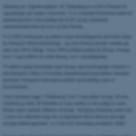
Sektionen for Afgrødesundhed i AU Flakkebjerg er en del af Institut for
Agroøkologi ved Aarhus Universitet. Vi er et førende forskerhold inden for
plantebeskyttelse i den nordlige del af EU og har omfattende
samarbejdsaktiviteter på tværs af hele Europa.
Vi er GEP-certificerede og udfører meget forskelligartede aktiviteter inden
for biologisk effektivitetstestning – og vores historie på dette område går
mere end 100 år tilbage. Vores GEP-certifikat gælder for forsøg i Sverige,
hvor vi også udfører en række forsøg, især i specialafgrøder.
Vi udfører mange forskellige typer forsøg, men hovedsageligt evaluerer vi
den biologiske effekt af forskellige plantebeskyttelsesprodukter, herunder
pesticider, biologiske bekæmpelsesmidler og forskellige typer af
biostimulanter.
Vores faciliteter ligger i Flakkebjerg, hvor vi kan udføre forsøg i drivhus,
semifield og mark. På halvdelen af ​​vores marker er det muligt at vande,
hvilket sikrer optimal udførelse af forsøg. Ved hjælp af kunstig smitte kan
vi med stor sikkerhed sørge for, at afgrøderne bliver inficeret med nøje
udvalgte plantesygdomme, så vi kan teste forskellige produkters effekt.