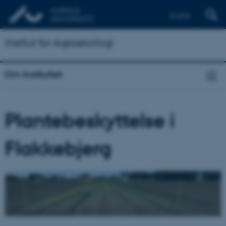
English
Institut for Agroøkologi
Om instituttet
Plantebeskyttelse i
Flakkebjerg