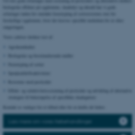
Ud over gode erfaringer med screening af pesticiders og alternative midlers
biologiske effekter på sygdomme, skadedyr og ukrudt har vi gode
erfaringer inden for området fænotyping af sortsresistens over for
forskellige sygdomme, hvor der kræves specifikt inokulum for at sikre
rangeringen.
Vores ydelser dækker test af:
Agrokemikalier
Biologiske og biostimulerende midler
Fænotyping af sorter
Sprøjteafdriftsaktiviteter
Resistens mod pesticider
Effekt- og selektivitetsscreening af pesticider og udvikling af alternative
strategier til bekæmpelse af specifikke skadegørere
Kontakt os venligst for et tilbud eller for at drøfte dit behov.
Læs mere om vores frøbehandlinger