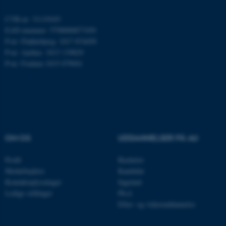
ARRAffinity
Microsoft Corporation
.mitstudie.au.dk
CVR-nr: 31119103
EAN-nummer: 5798000877450
P-nr: Flakkebjerg: 1017 874450
P-nr: Aarhus: 1013 139829
esctx
P-nr: Foulum 1015 079041
Microsoft Corporation
.login.microsoftonline.com
fpc
Microsoft Corporation
login.microsoftonline.com
__cf_bm
Cloudflare Inc.
.pure.au.dk
OM OS
UDDANNELSER PÅ AU
Profil
Bachelor
__cf_bm
Medarbejdere
Kandidat
Cloudflare Inc.
.linkedin.com
Kontaktoplysninger
Ingeniør
Ledige stillinger
Ph.d.
Efter- og videreuddannelse
__cf_bm
Cloudflare Inc.