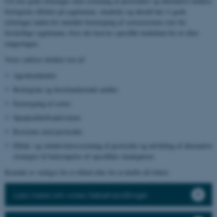
Ud over gode erfaringer med screening af pesticiders og alternative midlers
biologiske effekter på sygdomme, skadedyr og ukrudt har vi gode
erfaringer inden for området fænotyping af sortsresistens over for
forskellige sygdomme, hvor der kræves specifikt inokulum for at sikre
rangeringen.
Vores ydelser dækker test af:
Agrokemikalier
Biologiske og biostimulerende midler
Fænotyping af sorter
Sprøjteafdriftsaktiviteter
Resistens mod pesticider
Effekt- og selektivitetsscreening af pesticider og udvikling af alternative
strategier til bekæmpelse af specifikke skadegørere
Kontakt os venligst for et tilbud eller for at drøfte dit behov.
Læs mere om vores frøbehandlinger