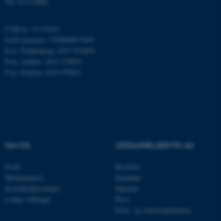
Tlf: 8715 0000
ARRAffinity
Microsoft Corporation
.mitstudie.au.dk
CVR-nr: 31119103
EAN-nummer: 5798000877450
P-nr: Flakkebjerg: 1017 874450
P-nr: Aarhus: 1013 139829
esctx
Microsoft Corporation
P-nr: Foulum 1015 079041
.login.microsoftonline.com
fpc
Microsoft Corporation
login.microsoftonline.com
__cf_bm
Cloudflare Inc.
.pure.au.dk
OM OS
UDDANNELSER PÅ AU
Profil
Bachelor
__cf_bm
Cloudflare Inc.
Medarbejdere
Kandidat
.linkedin.com
Kontaktoplysninger
Ingeniør
Ledige stillinger
Ph.d.
Efter- og videreuddannelse
__cf_bm
Cloudflare Inc.