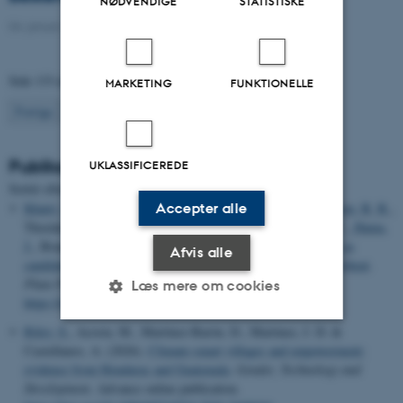
NØDVENDIGE
STATISTISKE
04. januar 2021
-
Ph.d.-forsvar
Side 133 af 133
MARKETING
FUNKTIONELLE
133
Forrige
1
…
131
132
Publikationer
UKLASSIFICEREDE
Sortér efter:
Dato
|
Forfatter
|
Titel
Accepter alle
Khatri, P. K.
, Kaur-Bhambra, J., Madriz-Ordeñana, K.
, Laursen, B. B.
,
Thordal-Christensen, H., Fan, X., Sølve, J., Gubry-Rangin, C.
, Hama,
J.
, Brandt, K. K.
& Fomsgaard, I. S.
(2026).
Benzoxazinoids as
Afvis alle
candidate compounds for biological nitrification inhibition in wheat
.
Plant Physiology and Biochemistry
,
234
, Artikel 111303.
Læs mere om cookies
https://doi.org/10.1016/j.plaphy.2026.111303
Riley, S.
, Acosta, M., Martínez-Barón, D., Martinez, J. D. &
Castellanos, A. (2026).
Climate-smart villages and empowerment:
Nødvendige
Statistiske
Marketing
evidence from Honduras and Guatemala
.
Gender, Technology and
Funktionelle
Uklassificerede
Development
. Advance online publication.