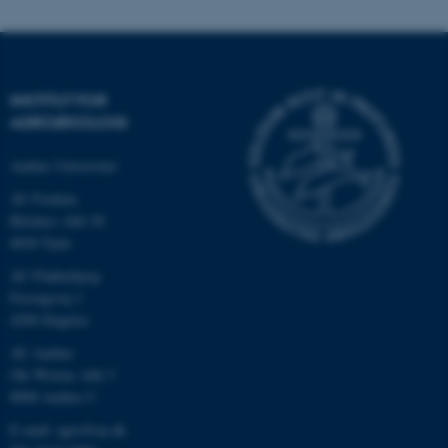
INSTITUT FOR
AGROØKOLOGI
Aarhus Universitet
AU Foulum
Blichers Allé 20
8830 Tjele
ASP.NET_SessionId
Microsoft Corporation
.au.dk
AU Flakkebjerg
Forsøgsvej 1
4200 Slagelse
AU Aarhus
JSESSIONID
Oracle Corporation
Ole Worms Allé 3
.au.dk
8000 Aarhus C
E-mail: agro@au.dk