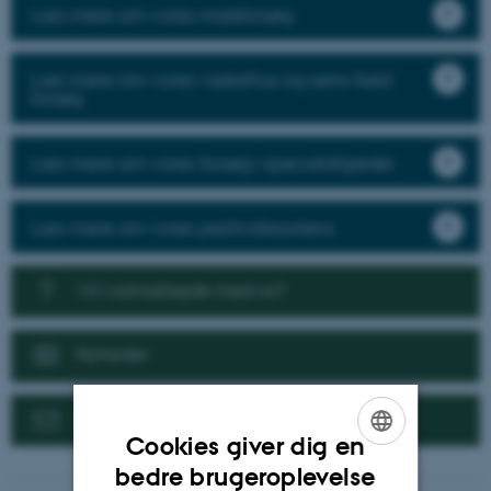
Læs mere om vores markforsøg
Læs mere om vores væksthus og semi-field
forsøg
Læs mere om vores forsøg i specialafgrøder
Læs mere om vores pesticidresistens
Vil I samarbejde med os?
Nyheder
Kontakt
Cookies giver dig en
ENGLISH
bedre brugeroplevelse