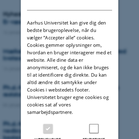
DANISH
Nyheder
Er væselhale det nye super ukrudt?
Aarhus Universitet kan give dig den
bedste brugeroplevelse, når du
14. januar 2021
-
DCA
vælger ”Accepter alle” cookies.
Cookies gemmer oplysninger om,
Mælkeproducenter reagerede forskelligt ved
hvordan en bruger interagerer med et
kvoteophør
website. Alle dine data er
anonymiseret, og de kan ikke bruges
14. januar 2021
-
Forskning
til at identificere dig direkte. Du kan
altid ændre dit samtykke under
Ph.d.-forsvar: Genanvendelse af organiske
Cookies i webstedets footer.
reststoffer som effektiv N- og S-gødning
Universitetet bruger egne cookies og
cookies sat af vores
04. januar 2021
-
Ph.d.-forsvar
samarbejdspartnere.
Ph.d.-forsvar: Laser-induceret
nedbrydningsspektroskopi til jord fosfor
bestemmelse