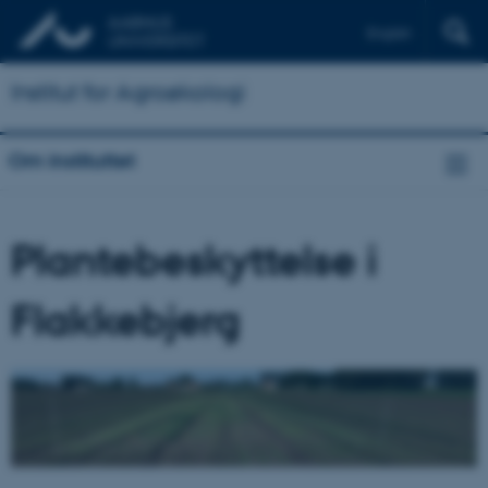
English
Institut for Agroøkologi
Om instituttet
Plantebeskyttelse i
Flakkebjerg