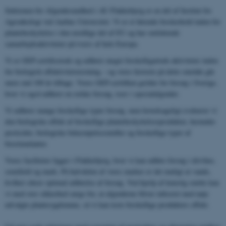
Sektionen for Afgrødesundhed i AU Flakkebjerg er en del af Institut for
Agroøkologi ved Aarhus Universitet. Vi er et førende forskerhold inden for
plantebeskyttelse i den nordlige del af EU og har omfattende
samarbejdsaktiviteter på tværs af hele Europa.
Vi er GEP-certificerede og udfører meget forskelligartede aktiviteter inden
for biologisk effektivitetstestning – og vores historie på dette område går
mere end 100 år tilbage. Vores GEP-certifikat gælder for forsøg i Sverige,
hvor vi også udfører en række forsøg, især i specialafgrøder.
Vi udfører mange forskellige typer forsøg, men hovedsageligt evaluerer vi
den biologiske effekt af forskellige plantebeskyttelsesprodukter, herunder
pesticider, biologiske bekæmpelsesmidler og forskellige typer af
biostimulanter.
Vores faciliteter ligger i Flakkebjerg, hvor vi kan udføre forsøg i drivhus,
semifield og mark. På halvdelen af ​​vores marker er det muligt at vande,
hvilket sikrer optimal udførelse af forsøg. Ved hjælp af kunstig smitte kan
vi med stor sikkerhed sørge for, at afgrøderne bliver inficeret med nøje
udvalgte plantesygdomme, så vi kan teste forskellige produkters effekt.