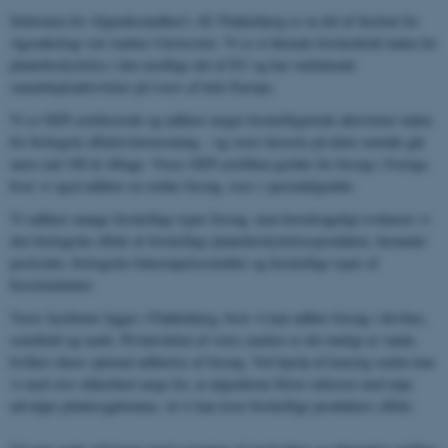
Sektionen for Afgrødesundhed i AU Flakkebjerg er en del af Institut for
Agroøkologi ved Aarhus Universitet. Vi er et førende forskerhold inden for
plantebeskyttelse i den nordlige del af EU og har omfattende
samarbejdsaktiviteter på tværs af hele Europa.
Vi er GEP-certificerede og udfører meget forskelligartede aktiviteter inden
for biologisk effektivitetstestning – og vores historie på dette område går
mere end 100 år tilbage. Vores GEP-certifikat gælder for forsøg i Sverige,
hvor vi også udfører en række forsøg, især i specialafgrøder.
Vi udfører mange forskellige typer forsøg, men hovedsageligt evaluerer vi
den biologiske effekt af forskellige plantebeskyttelsesprodukter, herunder
pesticider, biologiske bekæmpelsesmidler og forskellige typer af
biostimulanter.
Vores faciliteter ligger i Flakkebjerg, hvor vi kan udføre forsøg i drivhus,
semifield og mark. På halvdelen af ​​vores marker er det muligt at vande,
hvilket sikrer optimal udførelse af forsøg. Ved hjælp af kunstig smitte kan
vi med stor sikkerhed sørge for, at afgrøderne bliver inficeret med nøje
udvalgte plantesygdomme, så vi kan teste forskellige produkters effekt.