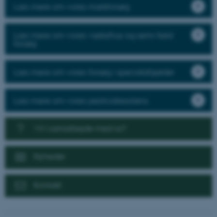
Læs mere om vores markforsøg
Læs mere om vores væksthus og semi-field
forsøg
Læs mere om vores forsøg i specialafgrøder
Læs mere om vores pesticidresistens
Vil I samarbejde med os?
Nyheder
Kontakt