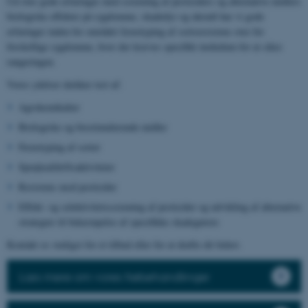
Ud over gode erfaringer med screening af pesticiders og alternative midlers
biologiske effekter på sygdomme, skadedyr og ukrudt har vi gode
erfaringer inden for området fænotyping af sortsresistens over for
forskellige sygdomme, hvor der kræves specifikt inokulum for at sikre
rangeringen.
Vores ydelser dækker test af:
Agrokemikalier
Biologiske og biostimulerende midler
Fænotyping af sorter
Sprøjteafdriftsaktiviteter
Resistens mod pesticider
Effekt- og selektivitetsscreening af pesticider og udvikling af alternative
strategier til bekæmpelse af specifikke skadegørere
Kontakt os venligst for et tilbud eller for at drøfte dit behov.
Læs mere om vores frøbehandlinger