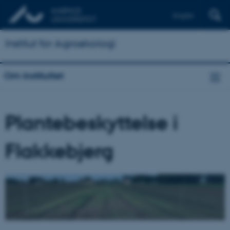
English
Institut for Agroøkologi
Om instituttet
Plantebeskyttelse i
Flakkebjerg