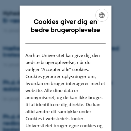
Nyheder
Er væselhale det nye super ukrudt?
Cookies giver dig en
ENGLISH
bedre brugeroplevelse
14. januar 2021
-
DCA
DANISH
Mælkeproducenter reagerede forskelligt ved
kvoteophør
Aarhus Universitet kan give dig den
bedste brugeroplevelse, når du
14. januar 2021
-
Forskning
vælger ”Accepter alle” cookies.
Cookies gemmer oplysninger om,
Ph.d.-forsvar: Genanvendelse af organiske
hvordan en bruger interagerer med et
reststoffer som effektiv N- og S-gødning
website. Alle dine data er
anonymiseret, og de kan ikke bruges
04. januar 2021
-
Ph.d.-forsvar
til at identificere dig direkte. Du kan
altid ændre dit samtykke under
Ph.d.-forsvar: Laser-induceret
Cookies i webstedets footer.
nedbrydningsspektroskopi til jord fosfor
Universitetet bruger egne cookies og
bestemmelse