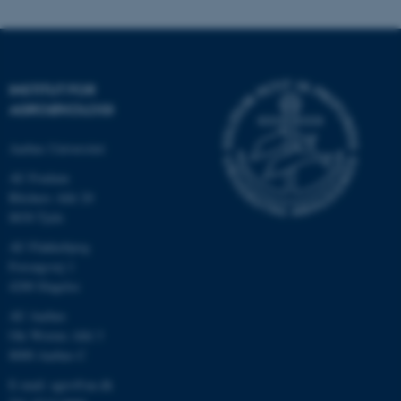
INSTITUT FOR
AGROØKOLOGI
Aarhus Universitet
AU Foulum
Blichers Allé 20
8830 Tjele
ASP.NET_SessionId
Microsoft Corporation
.au.dk
AU Flakkebjerg
Forsøgsvej 1
4200 Slagelse
AU Aarhus
JSESSIONID
Oracle Corporation
Ole Worms Allé 3
.au.dk
8000 Aarhus C
E-mail: agro@au.dk