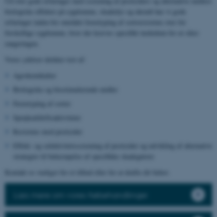
Ud over gode erfaringer med screening af pesticiders og alternative midlers
biologiske effekter på sygdomme, skadedyr og ukrudt har vi gode
erfaringer inden for området fænotyping af sortsresistens over for
forskellige sygdomme, hvor der kræves specifikt inokulum for at sikre
rangeringen.
Vores ydelser dækker test af:
Agrokemikalier
Biologiske og biostimulerende midler
Fænotyping af sorter
Sprøjteafdriftsaktiviteter
Resistens mod pesticider
Effekt- og selektivitetsscreening af pesticider og udvikling af alternative
strategier til bekæmpelse af specifikke skadegørere
Kontakt os venligst for et tilbud eller for at drøfte dit behov.
Læs mere om vores frøbehandlinger