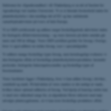
Sektionen for Afgrødesundhed i AU Flakkebjerg er en del af Institut for
Agroøkologi ved Aarhus Universitet. Vi er et førende forskerhold inden for
plantebeskyttelse i den nordlige del af EU og har omfattende
samarbejdsaktiviteter på tværs af hele Europa.
Vi er GEP-certificerede og udfører meget forskelligartede aktiviteter inden
for biologisk effektivitetstestning – og vores historie på dette område går
mere end 100 år tilbage. Vores GEP-certifikat gælder for forsøg i Sverige,
hvor vi også udfører en række forsøg, især i specialafgrøder.
Vi udfører mange forskellige typer forsøg, men hovedsageligt evaluerer vi
den biologiske effekt af forskellige plantebeskyttelsesprodukter, herunder
pesticider, biologiske bekæmpelsesmidler og forskellige typer af
biostimulanter.
Vores faciliteter ligger i Flakkebjerg, hvor vi kan udføre forsøg i drivhus,
semifield og mark. På halvdelen af ​​vores marker er det muligt at vande,
hvilket sikrer optimal udførelse af forsøg. Ved hjælp af kunstig smitte kan
vi med stor sikkerhed sørge for, at afgrøderne bliver inficeret med nøje
udvalgte plantesygdomme, så vi kan teste forskellige produkters effekt.