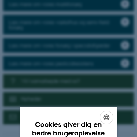
Læs mere om vores markforsøg
Læs mere om vores væksthus og semi-field
forsøg
Læs mere om vores forsøg i specialafgrøder
Læs mere om vores pesticidresistens
Vil I samarbejde med os?
Nyheder
Kontakt
Cookies giver dig en
ENGLISH
bedre brugeroplevelse