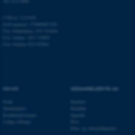
Tlf: 8715 0000
ARRAffinity
Microsoft Corporation
.mitstudie.au.dk
CVR-nr: 31119103
EAN-nummer: 5798000877450
P-nr: Flakkebjerg: 1017 874450
P-nr: Aarhus: 1013 139829
esctx
Microsoft Corporation
P-nr: Foulum 1015 079041
.login.microsoftonline.com
fpc
Microsoft Corporation
login.microsoftonline.com
__cf_bm
Cloudflare Inc.
.pure.au.dk
OM OS
UDDANNELSER PÅ AU
Profil
Bachelor
__cf_bm
Cloudflare Inc.
Medarbejdere
Kandidat
.linkedin.com
Kontaktoplysninger
Ingeniør
Ledige stillinger
Ph.d.
Efter- og videreuddannelse
__cf_bm
Cloudflare Inc.