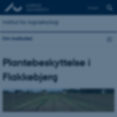
English
Institut for Agroøkologi
Om instituttet
Plantebeskyttelse i
Flakkebjerg