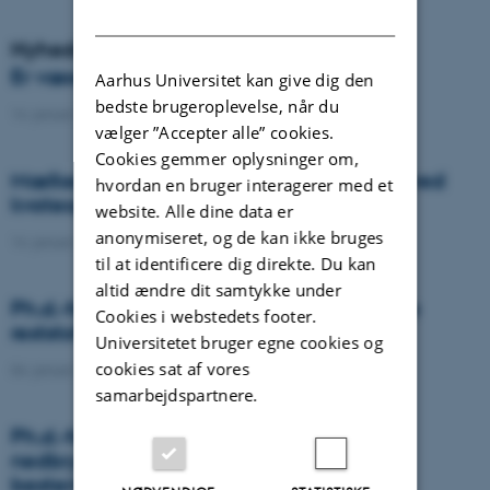
DANISH
Nyheder
Er væselhale det nye super ukrudt?
Aarhus Universitet kan give dig den
bedste brugeroplevelse, når du
14. januar 2021
-
DCA
vælger ”Accepter alle” cookies.
Cookies gemmer oplysninger om,
Mælkeproducenter reagerede forskelligt ved
hvordan en bruger interagerer med et
kvoteophør
website. Alle dine data er
anonymiseret, og de kan ikke bruges
14. januar 2021
-
Forskning
til at identificere dig direkte. Du kan
altid ændre dit samtykke under
Ph.d.-forsvar: Genanvendelse af organiske
Cookies i webstedets footer.
reststoffer som effektiv N- og S-gødning
Universitetet bruger egne cookies og
cookies sat af vores
04. januar 2021
-
Ph.d.-forsvar
samarbejdspartnere.
Ph.d.-forsvar: Laser-induceret
nedbrydningsspektroskopi til jord fosfor
bestemmelse