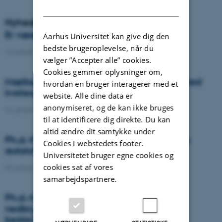
DANISH
Nyheder
Er væselhale det nye super ukrudt?
Aarhus Universitet kan give dig den
bedste brugeroplevelse, når du
14. januar 2021
-
DCA
vælger ”Accepter alle” cookies.
Cookies gemmer oplysninger om,
Mælkeproducenter reagerede forskelligt ved
hvordan en bruger interagerer med et
kvoteophør
website. Alle dine data er
anonymiseret, og de kan ikke bruges
14. januar 2021
-
Forskning
til at identificere dig direkte. Du kan
altid ændre dit samtykke under
Ph.d.-forsvar: Genanvendelse af organiske
Cookies i webstedets footer.
reststoffer som effektiv N- og S-gødning
Universitetet bruger egne cookies og
cookies sat af vores
04. januar 2021
-
Ph.d.-forsvar
samarbejdspartnere.
Ph.d.-forsvar: Laser-induceret
nedbrydningsspektroskopi til jord fosfor
bestemmelse