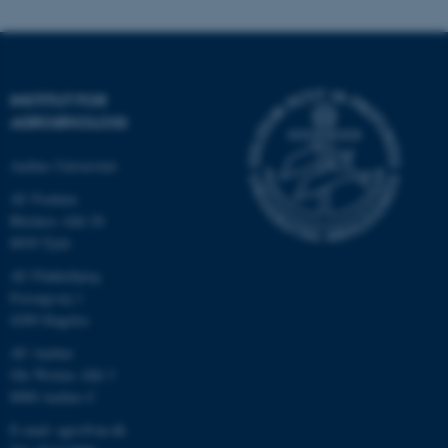
INSTITUT FOR
AGROØKOLOGI
Aarhus Universitet
AU Foulum
Blichers Allé 20
8830 Tjele
ASP.NET_SessionId
Microsoft Corporation
.au.dk
AU Flakkebjerg
Forsøgsvej 1
4200 Slagelse
AU Aarhus
JSESSIONID
Oracle Corporation
Ole Worms Allé 3
.au.dk
8000 Aarhus C
E-mail: agro@au.dk