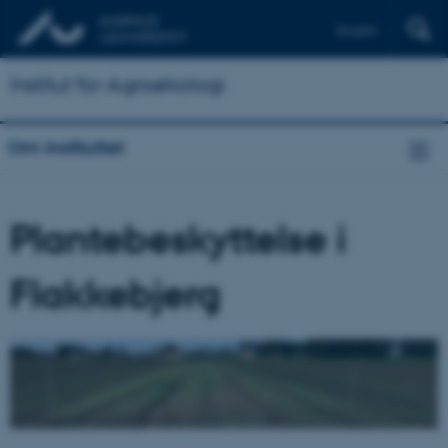
English
Institut for Agroøkologi
Om instituttet
Plantebeskyttelse i
Flakkebjerg