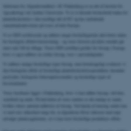
Sektionen for Afgrødesundhed i AU Flakkebjerg er en del af Institut for
Agroøkologi ved Aarhus Universitet. Vi er et førende forskerhold inden for
plantebeskyttelse i den nordlige del af EU og har omfattende
samarbejdsaktiviteter på tværs af hele Europa.
Vi er GEP-certificerede og udfører meget forskelligartede aktiviteter inden
for biologisk effektivitetstestning – og vores historie på dette område går
mere end 100 år tilbage. Vores GEP-certifikat gælder for forsøg i Sverige,
hvor vi også udfører en række forsøg, især i specialafgrøder.
Vi udfører mange forskellige typer forsøg, men hovedsageligt evaluerer vi
den biologiske effekt af forskellige plantebeskyttelsesprodukter, herunder
pesticider, biologiske bekæmpelsesmidler og forskellige typer af
biostimulanter.
Vores faciliteter ligger i Flakkebjerg, hvor vi kan udføre forsøg i drivhus,
semifield og mark. På halvdelen af ​​vores marker er det muligt at vande,
hvilket sikrer optimal udførelse af forsøg. Ved hjælp af kunstig smitte kan
vi med stor sikkerhed sørge for, at afgrøderne bliver inficeret med nøje
udvalgte plantesygdomme, så vi kan teste forskellige produkters effekt.