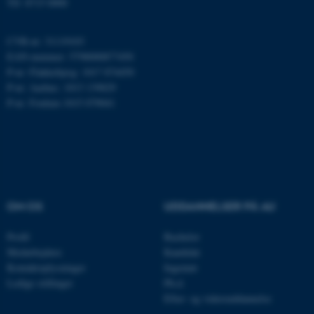
Tlf: 8715 0000
ARRAffinity
Microsoft Corporation
.mitstudie.au.dk
CVR-nr: 31119103
EAN-nummer: 5798000877450
P-nr: Flakkebjerg: 1017 874450
P-nr: Aarhus: 1013 139829
esctx
Microsoft Corporation
P-nr: Foulum 1015 079041
.login.microsoftonline.com
fpc
Microsoft Corporation
login.microsoftonline.com
__cf_bm
Cloudflare Inc.
.pure.au.dk
OM OS
UDDANNELSER PÅ AU
Profil
Bachelor
__cf_bm
Cloudflare Inc.
Medarbejdere
Kandidat
.linkedin.com
Kontaktoplysninger
Ingeniør
Ledige stillinger
Ph.d.
Efter- og videreuddannelse
__cf_bm
Cloudflare Inc.