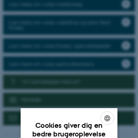
Læs mere om vores markforsøg
Læs mere om vores væksthus og semi-field
forsøg
Læs mere om vores forsøg i specialafgrøder
Læs mere om vores pesticidresistens
Vil I samarbejde med os?
Nyheder
Kontakt
Cookies giver dig en
ENGLISH
bedre brugeroplevelse