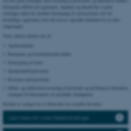
Ud over gode erfaringer med screening af pesticiders og alternative midlers
biologiske effekter på sygdomme, skadedyr og ukrudt har vi gode
erfaringer inden for området fænotyping af sortsresistens over for
forskellige sygdomme, hvor der kræves specifikt inokulum for at sikre
rangeringen.
Vores ydelser dækker test af:
Agrokemikalier
Biologiske og biostimulerende midler
Fænotyping af sorter
Sprøjteafdriftsaktiviteter
Resistens mod pesticider
Effekt- og selektivitetsscreening af pesticider og udvikling af alternative
strategier til bekæmpelse af specifikke skadegørere
Kontakt os venligst for et tilbud eller for at drøfte dit behov.
Læs mere om vores frøbehandlinger