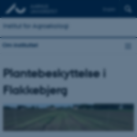
English
Institut for Agroøkologi
Om instituttet
Plantebeskyttelse i
Flakkebjerg