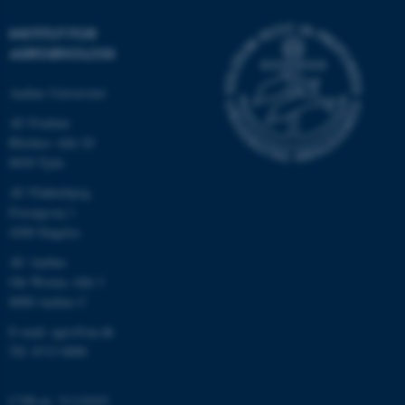
INSTITUT FOR
AGROØKOLOGI
Aarhus Universitet
AU Foulum
Blichers Allé 20
8830 Tjele
AU Flakkebjerg
ASP.NET_SessionId
Microsoft Corporation
Forsøgsvej 1
.au.dk
4200 Slagelse
AU Aarhus
Ole Worms Allé 3
8000 Aarhus C
JSESSIONID
Oracle Corporation
.au.dk
E-mail: agro@au.dk
Tlf: 8715 0000
ARRAffinity
Microsoft Corporation
CVR-nr: 31119103