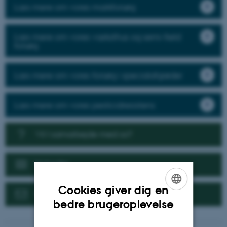
Læs mere om vores markforsøg
Læs mere om vores væksthus og semi-field
forsøg
Læs mere om vores forsøg i specialafgrøder
Læs mere om vores pesticidresistens
Vil I samarbejde med os?
Nyheder
Cookies giver dig en
Kontakt
ENGLISH
bedre brugeroplevelse
DANISH