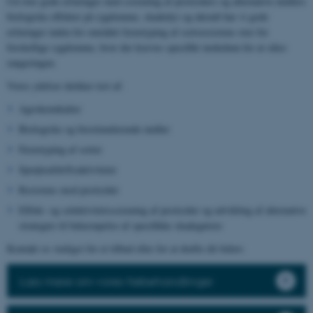
Ud over gode erfaringer med screening af pesticiders og alternative midlers
biologiske effekter på sygdomme, skadedyr og ukrudt har vi gode
erfaringer inden for området fænotyping af sortsresistens over for
forskellige sygdomme, hvor der kræves specifikt inokulum for at sikre
rangeringen.
Vores ydelser dækker test af:
Agrokemikalier
Biologiske og biostimulerende midler
Fænotyping af sorter
Sprøjteafdriftsaktiviteter
Resistens mod pesticider
Effekt- og selektivitetsscreening af pesticider og udvikling af alternative
strategier til bekæmpelse af specifikke skadegørere
Kontakt os venligst for et tilbud eller for at drøfte dit behov.
Læs mere om vores frøbehandlinger