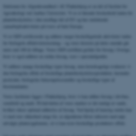
Sektionen for Afgrødesundhed i AU Flakkebjerg er en del af Institut for
Agroøkologi ved Aarhus Universitet. Vi er et førende forskerhold inden for
plantebeskyttelse i den nordlige del af EU og har omfattende
samarbejdsaktiviteter på tværs af hele Europa.
Vi er GEP-certificerede og udfører meget forskelligartede aktiviteter inden
for biologisk effektivitetstestning – og vores historie på dette område går
mere end 100 år tilbage. Vores GEP-certifikat gælder for forsøg i Sverige,
hvor vi også udfører en række forsøg, især i specialafgrøder.
Vi udfører mange forskellige typer forsøg, men hovedsageligt evaluerer vi
den biologiske effekt af forskellige plantebeskyttelsesprodukter, herunder
pesticider, biologiske bekæmpelsesmidler og forskellige typer af
biostimulanter.
Vores faciliteter ligger i Flakkebjerg, hvor vi kan udføre forsøg i drivhus,
semifield og mark. På halvdelen af ​​vores marker er det muligt at vande,
hvilket sikrer optimal udførelse af forsøg. Ved hjælp af kunstig smitte kan
vi med stor sikkerhed sørge for, at afgrøderne bliver inficeret med nøje
udvalgte plantesygdomme, så vi kan teste forskellige produkters effekt.