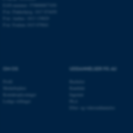
.mitstudie.au.dk
EAN-nummer: 5798000877450
P-nr: Flakkebjerg: 1017 874450
P-nr: Aarhus: 1013 139829
P-nr: Foulum 1015 079041
esctx
Microsoft Corporation
.login.microsoftonline.com
fpc
Microsoft Corporation
login.microsoftonline.com
__cf_bm
Cloudflare Inc.
OM OS
UDDANNELSER PÅ AU
.pure.au.dk
Profil
Bachelor
Medarbejdere
Kandidat
__cf_bm
Cloudflare Inc.
Kontaktoplysninger
Ingeniør
.linkedin.com
Ledige stillinger
Ph.d.
Efter- og videreuddannelse
__cf_bm
Cloudflare Inc.
.twitter.com