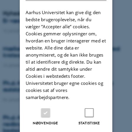
Aarhus Universitet kan give dig den
Nyheder
bedste brugeroplevelse, når du
Er væselhale det nye super ukrudt?
vælger ”Accepter alle” cookies.
14. januar 2021
-
DCA
Cookies gemmer oplysninger om,
hvordan en bruger interagerer med et
website. Alle dine data er
Mælkeproducenter reagerede forskelligt ved
kvoteophør
anonymiseret, og de kan ikke bruges
til at identificere dig direkte. Du kan
14. januar 2021
-
Forskning
altid ændre dit samtykke under
Cookies i webstedets footer.
Ph.d.-forsvar: Genanvendelse af organiske
Universitetet bruger egne cookies og
reststoffer som effektiv N- og S-gødning
cookies sat af vores
samarbejdspartnere.
04. januar 2021
-
Ph.d.-forsvar
Ph.d.-forsvar: Laser-induceret
nedbrydningsspektroskopi til jord fosfor
NØDVENDIGE
STATISTISKE
bestemmelse