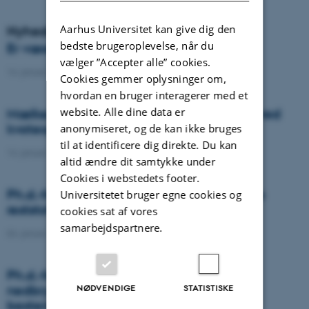
Aarhus Universitet kan give dig den
Nyheder
bedste brugeroplevelse, når du
Er væselhale det nye super ukrudt?
vælger ”Accepter alle” cookies.
14. januar 2021
-
DCA
Cookies gemmer oplysninger om,
hvordan en bruger interagerer med et
website. Alle dine data er
Mælkeproducenter reagerede forskelligt ved
kvoteophør
anonymiseret, og de kan ikke bruges
til at identificere dig direkte. Du kan
14. januar 2021
-
Forskning
altid ændre dit samtykke under
Cookies i webstedets footer.
Ph.d.-forsvar: Genanvendelse af organiske
Universitetet bruger egne cookies og
reststoffer som effektiv N- og S-gødning
cookies sat af vores
samarbejdspartnere.
04. januar 2021
-
Ph.d.-forsvar
Ph.d.-forsvar: Laser-induceret
nedbrydningsspektroskopi til jord fosfor
NØDVENDIGE
STATISTISKE
bestemmelse