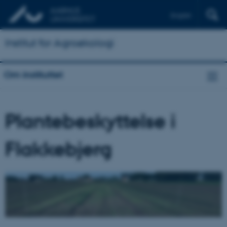
English
Institut for Agroøkologi
Om instituttet
Plantebeskyttelse i
Flakkebjerg