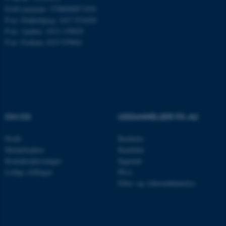
.mitstudie.au.dk
EAN-nummer: 5798000877450
P-nr: Flakkebjerg: 1017 874450
P-nr: Aarhus: 1013 139829
P-nr: Foulum 1015 079041
esctx
Microsoft Corporation
.login.microsoftonline.com
fpc
Microsoft Corporation
login.microsoftonline.com
__cf_bm
Cloudflare Inc.
OM OS
UDDANNELSER PÅ AU
.pure.au.dk
Profil
Bachelor
Medarbejdere
Kandidat
__cf_bm
Cloudflare Inc.
Kontaktoplysninger
Ingeniør
.linkedin.com
Ledige stillinger
Ph.d.
Efter- og videreuddannelse
__cf_bm
Cloudflare Inc.
.twitter.com