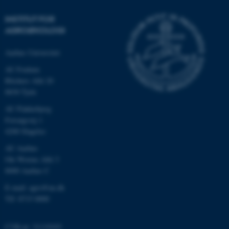
INSTITUT FOR
AGROØKOLOGI
Aarhus Universitet
AU Foulum
Blichers Allé 20
8830 Tjele
AU Flakkebjerg
ASP.NET_SessionId
Microsoft Corporation
Forsøgsvej 1
.au.dk
4200 Slagelse
AU Aarhus
Ole Worms Allé 3
8000 Aarhus C
JSESSIONID
Oracle Corporation
.au.dk
E-mail: agro@au.dk
Tlf: 8715 0000
ARRAffinity
Microsoft Corporation
CVR-nr: 31119103