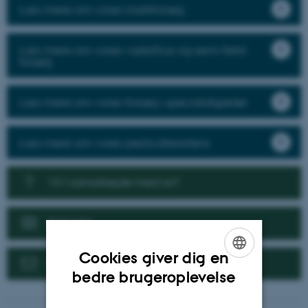
Læs mere om vores markforsøg
Læs mere om vores væksthus og semi-field
forsøg
Læs mere om vores forsøg i specialafgrøder
Læs mere om vores pesticidresistens
Vil I samarbejde med os?
Nyheder
Cookies giver dig en
Kontakt
ENGLISH
bedre brugeroplevelse
DANISH