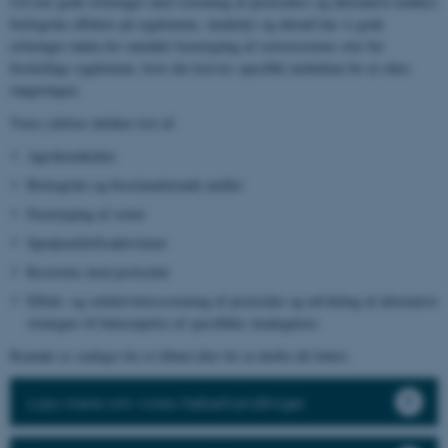
Ud over gode erfaringer med screening af pesticiders og alternative midlers
biologiske effekter på sygdomme, skadedyr og ukrudt har vi gode
erfaringer inden for området fænotyping af sortsresistens over for
forskellige sygdomme, hvor der kræves specifikt inokulum for at sikre
rangeringen.
Vores ydelser dækker test af:
Agrokemikalier
Biologiske og biostimulerende midler
Fænotyping af sorter
Sprøjteafdriftsaktiviteter
Resistens mod pesticider
Effekt- og selektivitetsscreening af pesticider og udvikling af alternative
strategier til bekæmpelse af specifikke skadegørere
Kontakt os venligst for et tilbud eller for at drøfte dit behov.
Læs mere om vores frøbehandlinger