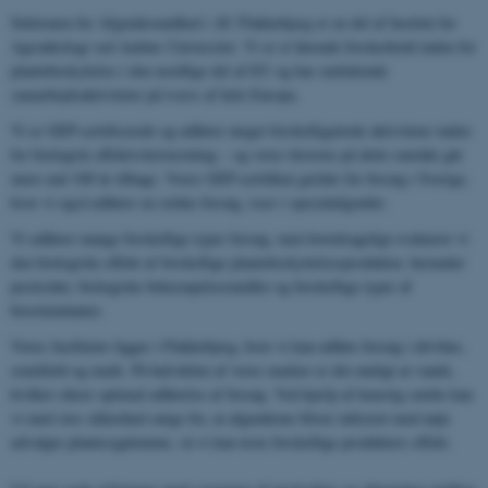
Sektionen for Afgrødesundhed i AU Flakkebjerg er en del af Institut for
Agroøkologi ved Aarhus Universitet. Vi er et førende forskerhold inden for
plantebeskyttelse i den nordlige del af EU og har omfattende
samarbejdsaktiviteter på tværs af hele Europa.
Vi er GEP-certificerede og udfører meget forskelligartede aktiviteter inden
for biologisk effektivitetstestning – og vores historie på dette område går
mere end 100 år tilbage. Vores GEP-certifikat gælder for forsøg i Sverige,
hvor vi også udfører en række forsøg, især i specialafgrøder.
Vi udfører mange forskellige typer forsøg, men hovedsageligt evaluerer vi
den biologiske effekt af forskellige plantebeskyttelsesprodukter, herunder
pesticider, biologiske bekæmpelsesmidler og forskellige typer af
biostimulanter.
Vores faciliteter ligger i Flakkebjerg, hvor vi kan udføre forsøg i drivhus,
semifield og mark. På halvdelen af ​​vores marker er det muligt at vande,
hvilket sikrer optimal udførelse af forsøg. Ved hjælp af kunstig smitte kan
vi med stor sikkerhed sørge for, at afgrøderne bliver inficeret med nøje
udvalgte plantesygdomme, så vi kan teste forskellige produkters effekt.