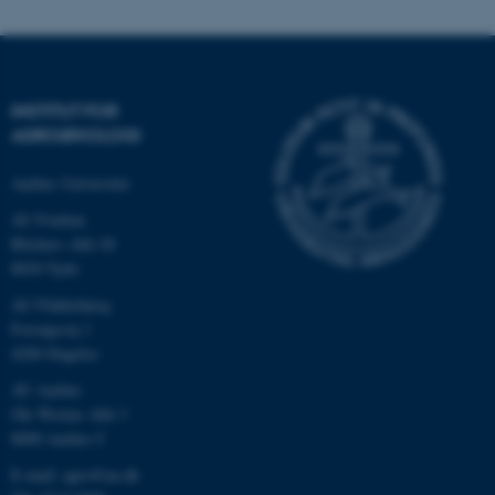
INSTITUT FOR
AGROØKOLOGI
Aarhus Universitet
AU Foulum
Blichers Allé 20
8830 Tjele
ASP.NET_SessionId
Microsoft Corporation
.au.dk
AU Flakkebjerg
Forsøgsvej 1
4200 Slagelse
AU Aarhus
JSESSIONID
Oracle Corporation
Ole Worms Allé 3
.au.dk
8000 Aarhus C
E-mail: agro@au.dk