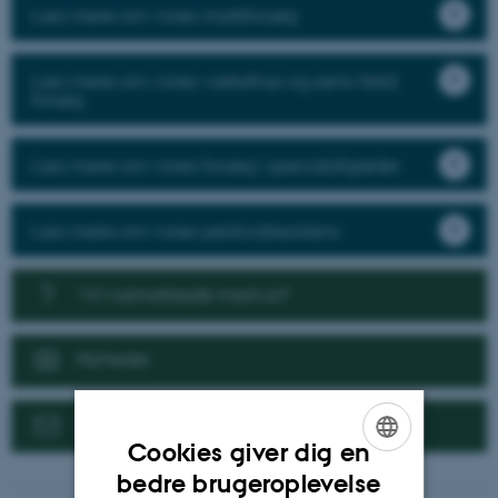
Læs mere om vores markforsøg
Læs mere om vores væksthus og semi-field
forsøg
Læs mere om vores forsøg i specialafgrøder
Læs mere om vores pesticidresistens
Vil I samarbejde med os?
Nyheder
Kontakt
Cookies giver dig en
ENGLISH
bedre brugeroplevelse