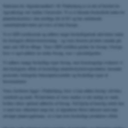
Sektionen for Afgrødesundhed i AU Flakkebjerg er en del af Institut for
Agroøkologi ved Aarhus Universitet. Vi er et førende forskerhold inden for
plantebeskyttelse i den nordlige del af EU og har omfattende
samarbejdsaktiviteter på tværs af hele Europa.
Vi er GEP-certificerede og udfører meget forskelligartede aktiviteter inden
for biologisk effektivitetstestning – og vores historie på dette område går
mere end 100 år tilbage. Vores GEP-certifikat gælder for forsøg i Sverige,
hvor vi også udfører en række forsøg, især i specialafgrøder.
Vi udfører mange forskellige typer forsøg, men hovedsageligt evaluerer vi
den biologiske effekt af forskellige plantebeskyttelsesprodukter, herunder
pesticider, biologiske bekæmpelsesmidler og forskellige typer af
biostimulanter.
Vores faciliteter ligger i Flakkebjerg, hvor vi kan udføre forsøg i drivhus,
semifield og mark. På halvdelen af ​​vores marker er det muligt at vande,
hvilket sikrer optimal udførelse af forsøg. Ved hjælp af kunstig smitte kan
vi med stor sikkerhed sørge for, at afgrøderne bliver inficeret med nøje
udvalgte plantesygdomme, så vi kan teste forskellige produkters effekt.