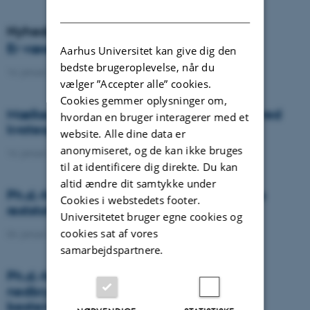
DANISH
Nyheder
Er væselhale det nye super ukrudt?
Aarhus Universitet kan give dig den
bedste brugeroplevelse, når du
14. januar 2021
-
DCA
vælger ”Accepter alle” cookies.
Cookies gemmer oplysninger om,
Mælkeproducenter reagerede forskelligt ved
hvordan en bruger interagerer med et
kvoteophør
website. Alle dine data er
anonymiseret, og de kan ikke bruges
14. januar 2021
-
Forskning
til at identificere dig direkte. Du kan
altid ændre dit samtykke under
Ph.d.-forsvar: Genanvendelse af organiske
Cookies i webstedets footer.
reststoffer som effektiv N- og S-gødning
Universitetet bruger egne cookies og
cookies sat af vores
04. januar 2021
-
Ph.d.-forsvar
samarbejdspartnere.
Ph.d.-forsvar: Laser-induceret
nedbrydningsspektroskopi til jord fosfor
bestemmelse