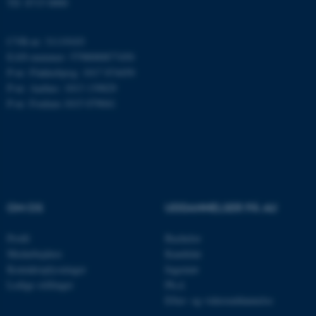
Tlf: 8715 0000
ARRAffinity
Microsoft Corporation
.mitstudie.au.dk
CVR-nr: 31119103
EAN-nummer: 5798000877450
P-nr: Flakkebjerg: 1017 874450
P-nr: Aarhus: 1013 139829
esctx
Microsoft Corporation
P-nr: Foulum 1015 079041
.login.microsoftonline.com
fpc
Microsoft Corporation
login.microsoftonline.com
__cf_bm
Cloudflare Inc.
.pure.au.dk
OM OS
UDDANNELSER PÅ AU
Profil
Bachelor
__cf_bm
Cloudflare Inc.
Medarbejdere
Kandidat
.linkedin.com
Kontaktoplysninger
Ingeniør
Ledige stillinger
Ph.d.
Efter- og videreuddannelse
__cf_bm
Cloudflare Inc.