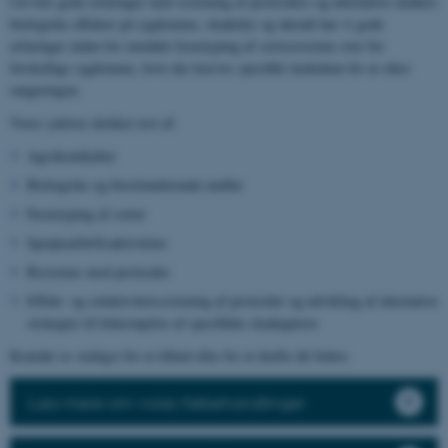
Ud over gode erfaringer med screening af pesticiders og alternative midlers
biologiske effekter på sygdomme, skadedyr og ukrudt har vi gode
erfaringer inden for området fænotyping af sortsresistens over for
forskellige sygdomme, hvor der kræves specifikt inokulum for at sikre
rangeringen.
Vores ydelser dækker test af:
Agrokemikalier
Biologiske og biostimulerende midler
Fænotyping af sorter
Sprøjteafdriftsaktiviteter
Resistens mod pesticider
Effekt- og selektivitetsscreening af pesticider og udvikling af alternative
strategier til bekæmpelse af specifikke skadegørere
Kontakt os venligst for et tilbud eller for at drøfte dit behov.
Læs mere om vores frøbehandlinger