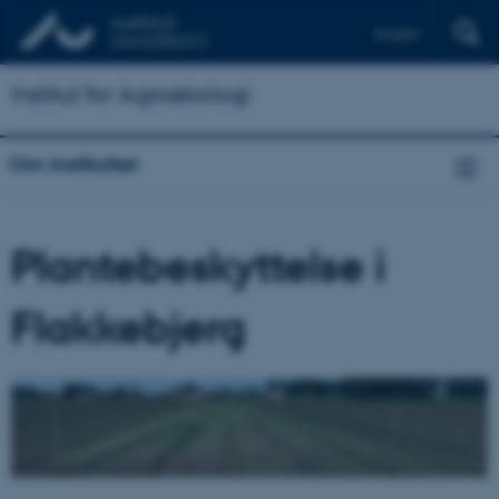
English
Institut for Agroøkologi
Om instituttet
Plantebeskyttelse i
Flakkebjerg