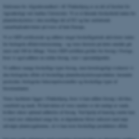
Sektionen for Afgrødesundhed i AU Flakkebjerg er en del af Institut for
Agroøkologi ved Aarhus Universitet. Vi er et førende forskerhold inden for
plantebeskyttelse i den nordlige del af EU og har omfattende
samarbejdsaktiviteter på tværs af hele Europa.
Vi er GEP-certificerede og udfører meget forskelligartede aktiviteter inden
for biologisk effektivitetstestning – og vores historie på dette område går
mere end 100 år tilbage. Vores GEP-certifikat gælder for forsøg i Sverige,
hvor vi også udfører en række forsøg, især i specialafgrøder.
Vi udfører mange forskellige typer forsøg, men hovedsageligt evaluerer vi
den biologiske effekt af forskellige plantebeskyttelsesprodukter, herunder
pesticider, biologiske bekæmpelsesmidler og forskellige typer af
biostimulanter.
Vores faciliteter ligger i Flakkebjerg, hvor vi kan udføre forsøg i drivhus,
semifield og mark. På halvdelen af ​​vores marker er det muligt at vande,
hvilket sikrer optimal udførelse af forsøg. Ved hjælp af kunstig smitte kan
vi med stor sikkerhed sørge for, at afgrøderne bliver inficeret med nøje
udvalgte plantesygdomme, så vi kan teste forskellige produkters effekt.