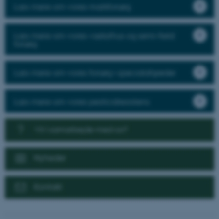
Læs mere om vores markforsøg
Læs mere om vores væksthus og semi-field
forsøg
Læs mere om vores forsøg i specialafgrøder
Læs mere om vores pesticidresistens
Vil I samarbejde med os?
Nyheder
Kontakt