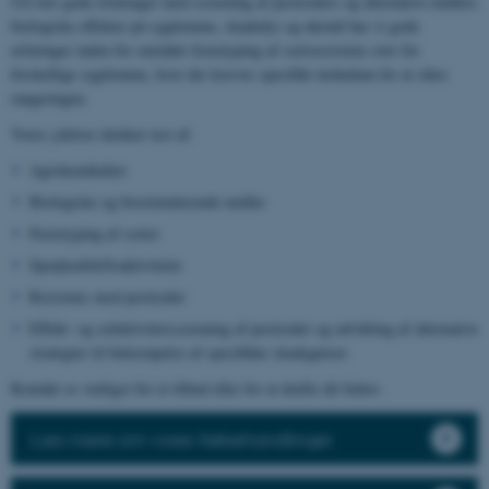
Ud over gode erfaringer med screening af pesticiders og alternative midlers
biologiske effekter på sygdomme, skadedyr og ukrudt har vi gode
erfaringer inden for området fænotyping af sortsresistens over for
forskellige sygdomme, hvor der kræves specifikt inokulum for at sikre
rangeringen.
Vores ydelser dækker test af:
Agrokemikalier
Biologiske og biostimulerende midler
Fænotyping af sorter
Sprøjteafdriftsaktiviteter
Resistens mod pesticider
Effekt- og selektivitetsscreening af pesticider og udvikling af alternative
strategier til bekæmpelse af specifikke skadegørere
Kontakt os venligst for et tilbud eller for at drøfte dit behov.
Læs mere om vores frøbehandlinger