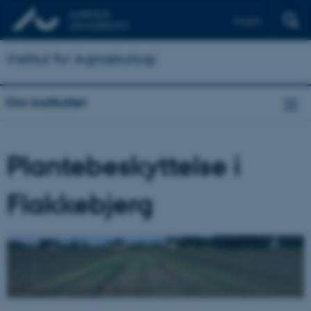
English
Institut for Agroøkologi
Om instituttet
Plantebeskyttelse i
Flakkebjerg