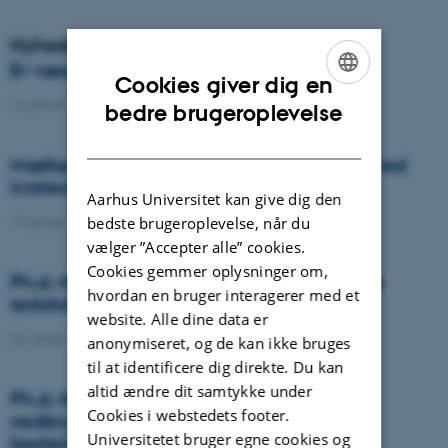
Nyheder
Er væselhale det nye super ukrudt?
Cookies giver dig en
ENGLISH
14. januar 2021
-
DCA
bedre brugeroplevelse
DANISH
Mælkeproducenter reagerede forskelligt ved
kvoteophør
Aarhus Universitet kan give dig den
14. januar 2021
-
Forskning
bedste brugeroplevelse, når du
vælger ”Accepter alle” cookies.
Cookies gemmer oplysninger om,
Ph.d.-forsvar: Genanvendelse af organiske
hvordan en bruger interagerer med et
reststoffer som effektiv N- og S-gødning
website. Alle dine data er
04. januar 2021
-
Ph.d.-forsvar
anonymiseret, og de kan ikke bruges
til at identificere dig direkte. Du kan
altid ændre dit samtykke under
Ph.d.-forsvar: Laser-induceret
Cookies i webstedets footer.
nedbrydningsspektroskopi til jord fosfor
Universitetet bruger egne cookies og
bestemmelse