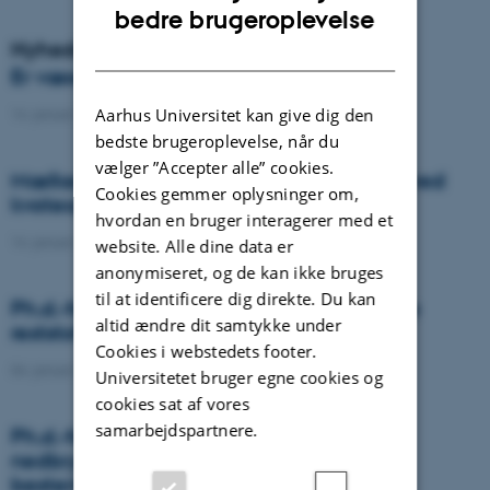
ENGLISH
bedre brugeroplevelse
Nyheder
DANISH
Er væselhale det nye super ukrudt?
Aarhus Universitet kan give dig den
14. januar 2021
-
DCA
bedste brugeroplevelse, når du
vælger ”Accepter alle” cookies.
Mælkeproducenter reagerede forskelligt ved
Cookies gemmer oplysninger om,
kvoteophør
hvordan en bruger interagerer med et
14. januar 2021
-
Forskning
website. Alle dine data er
anonymiseret, og de kan ikke bruges
til at identificere dig direkte. Du kan
Ph.d.-forsvar: Genanvendelse af organiske
altid ændre dit samtykke under
reststoffer som effektiv N- og S-gødning
Cookies i webstedets footer.
04. januar 2021
-
Ph.d.-forsvar
Universitetet bruger egne cookies og
cookies sat af vores
samarbejdspartnere.
Ph.d.-forsvar: Laser-induceret
nedbrydningsspektroskopi til jord fosfor
bestemmelse