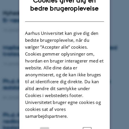
Cookies giver dig en
ENGLISH
bedre brugeroplevelse
Nyheder
DANISH
Er væselhale det nye super ukrudt?
14. januar 2021
-
DCA
Aarhus Universitet kan give dig den
bedste brugeroplevelse, når du
vælger ”Accepter alle” cookies.
Mælkeproducenter reagerede forskelligt ved
kvoteophør
Cookies gemmer oplysninger om,
hvordan en bruger interagerer med et
14. januar 2021
-
Forskning
website. Alle dine data er
anonymiseret, og de kan ikke bruges
Ph.d.-forsvar: Genanvendelse af organiske
til at identificere dig direkte. Du kan
reststoffer som effektiv N- og S-gødning
altid ændre dit samtykke under
Cookies i webstedets footer.
04. januar 2021
-
Ph.d.-forsvar
Universitetet bruger egne cookies og
cookies sat af vores
Ph.d.-forsvar: Laser-induceret
samarbejdspartnere.
nedbrydningsspektroskopi til jord fosfor
bestemmelse