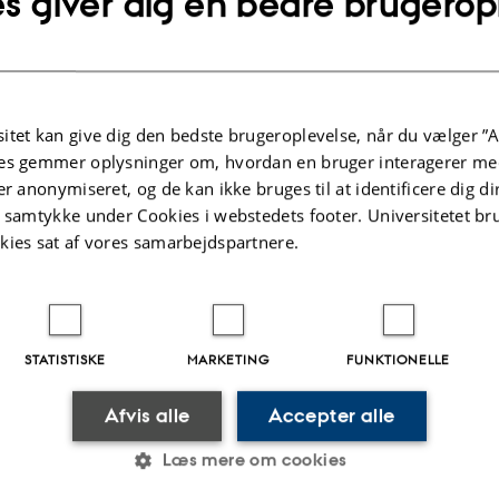
s giver dig en bedre brugerop
om vores frøbehandlinger
om vores markforsøg
itet kan give dig den bedste brugeroplevelse, når du vælger ”A
om vores væksthus og semi-field forsøg
es gemmer oplysninger om, hvordan en bruger interagerer med
er anonymiseret, og de kan ikke bruges til at identificere dig d
om vores forsøg i specialafgrøder
t samtykke under Cookies i webstedets footer. Universitetet br
kies sat af vores samarbejdspartnere.
om vores pesticidresistens
STATISTISKE
MARKETING
FUNKTIONELLE
Publ
Afvis alle
Accepter alle
le det nye super ukrudt?
Sortér 
Abul
Læs mere om cookies
-
DCA
mana
Abul