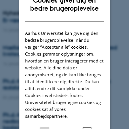
Cookies giver dig en
ENGLISH
bedre brugeroplevelse
Nyheder
DANISH
Er væselhale det nye super ukrudt?
14. januar 2021
-
DCA
Aarhus Universitet kan give dig den
bedste brugeroplevelse, når du
vælger ”Accepter alle” cookies.
Mælkeproducenter reagerede forskelligt ved
kvoteophør
Cookies gemmer oplysninger om,
hvordan en bruger interagerer med et
14. januar 2021
-
Forskning
website. Alle dine data er
anonymiseret, og de kan ikke bruges
Ph.d.-forsvar: Genanvendelse af organiske
til at identificere dig direkte. Du kan
reststoffer som effektiv N- og S-gødning
altid ændre dit samtykke under
Cookies i webstedets footer.
04. januar 2021
-
Ph.d.-forsvar
Universitetet bruger egne cookies og
cookies sat af vores
Ph.d.-forsvar: Laser-induceret
samarbejdspartnere.
nedbrydningsspektroskopi til jord fosfor
bestemmelse