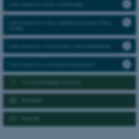
Læs mere om vores markforsøg
Læs mere om vores væksthus og semi-field
forsøg
Læs mere om vores forsøg i specialafgrøder
Læs mere om vores pesticidresistens
Vil I samarbejde med os?
Nyheder
Kontakt