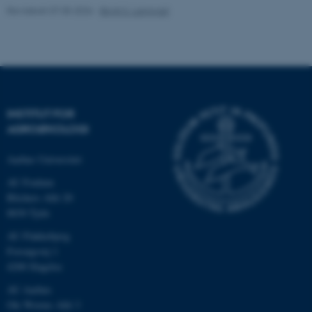
Revideret 07.05.2026
-
Birgit S. Langvad
Navn
Udbyder / Domæne
be_typo_user
TYPO3 Association
.au.dk
INSTITUT FOR
fe_typo_user
Typo3 Association
AGROØKOLOGI
.au.dk
Aarhus Universitet
AU Foulum
Blichers Allé 20
8830 Tjele
AU Flakkebjerg
Forsøgsvej 1
4200 Slagelse
AU Aarhus
Ole Worms Allé 3