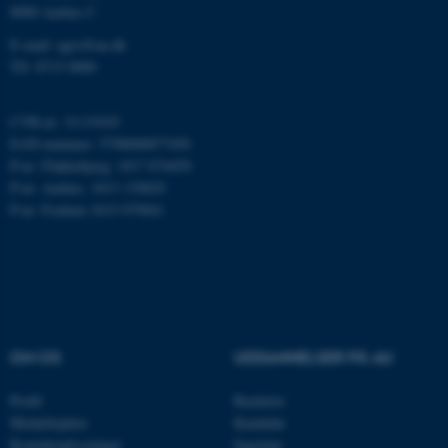
ASP.NET_SessionId
Microsoft Corporation
8000 Aarhus C
.au.dk
E-mail: agro@au.dk
Tlf: 8715 0000
JSESSIONID
Oracle Corporation
CVR-nr: 31119103
.au.dk
EAN-nummer: 5798000877450
P-nr: Flakkebjerg: 1017 874450
P-nr: Aarhus: 1013 139829
P-nr: Foulum 1015 079041
ARRAffinity
Microsoft Corporation
.mitstudie.au.dk
esctx
Microsoft Corporation
.login.microsoftonline.com
OM OS
UDDANNELSER PÅ AU
fpc
Microsoft Corporation
Profil
Bachelor
login.microsoftonline.com
Medarbejdere
Kandidat
Kontaktoplysninger
Ingeniør
__cf_bm
Cloudflare Inc.