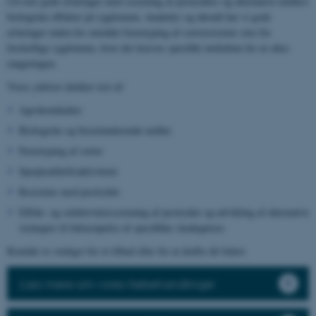
Ud over gode erfaringer med screening af pesticiders og alternative midlers
biologiske effekter på sygdomme, skadedyr og ukrudt har vi gode
erfaringer inden for området fænotyping af sortsresistens over for
forskellige sygdomme, hvor der kræves specifikt inokulum for at sikre
rangeringen.
Vores ydelser dækker test af:
Agrokemikalier
Biologiske og biostimulerende midler
Fænotyping af sorter
Sprøjteafdriftsaktiviteter
Resistens mod pesticider
Effekt- og selektivitetsscreening af pesticider og udvikling af alternative
strategier til bekæmpelse af specifikke skadegørere
Kontakt os venligst for et tilbud eller for at drøfte dit behov.
Læs mere om vores frøbehandlinger