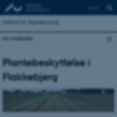
English
Institut for Agroøkologi
Om instituttet
Plantebeskyttelse i
Flakkebjerg