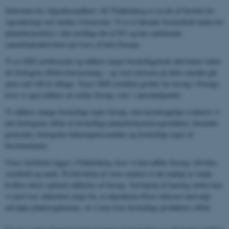
Sektionen for Afgrødesundhed i AU Flakkebjerg er en del af Institut for
Agroøkologi ved Aarhus Universitet. Vi er et førende forskerhold inden for
plantebeskyttelse i den nordlige del af EU og har omfattende
samarbejdsaktiviteter på tværs af hele Europa.
Vi er GEP-certificerede og udfører meget forskelligartede aktiviteter inden
for biologisk effektivitetstestning – og vores historie på dette område går
mere end 100 år tilbage. Vores GEP-certifikat gælder for forsøg i Sverige,
hvor vi også udfører en række forsøg, især i specialafgrøder.
Vi udfører mange forskellige typer forsøg, men hovedsageligt evaluerer vi
den biologiske effekt af forskellige plantebeskyttelsesprodukter, herunder
pesticider, biologiske bekæmpelsesmidler og forskellige typer af
biostimulanter.
Vores faciliteter ligger i Flakkebjerg, hvor vi kan udføre forsøg i drivhus,
semifield og mark. På halvdelen af ​​vores marker er det muligt at vande,
hvilket sikrer optimal udførelse af forsøg. Ved hjælp af kunstig smitte kan
vi med stor sikkerhed sørge for, at afgrøderne bliver inficeret med nøje
udvalgte plantesygdomme, så vi kan teste forskellige produkters effekt.