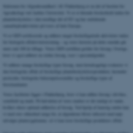
Sektionen for Afgrødesundhed i AU Flakkebjerg er en del af Institut for
Agroøkologi ved Aarhus Universitet. Vi er et førende forskerhold inden for
plantebeskyttelse i den nordlige del af EU og har omfattende
samarbejdsaktiviteter på tværs af hele Europa.
Vi er GEP-certificerede og udfører meget forskelligartede aktiviteter inden
for biologisk effektivitetstestning – og vores historie på dette område går
mere end 100 år tilbage. Vores GEP-certifikat gælder for forsøg i Sverige,
hvor vi også udfører en række forsøg, især i specialafgrøder.
Vi udfører mange forskellige typer forsøg, men hovedsageligt evaluerer vi
den biologiske effekt af forskellige plantebeskyttelsesprodukter, herunder
pesticider, biologiske bekæmpelsesmidler og forskellige typer af
biostimulanter.
Vores faciliteter ligger i Flakkebjerg, hvor vi kan udføre forsøg i drivhus,
semifield og mark. På halvdelen af ​​vores marker er det muligt at vande,
hvilket sikrer optimal udførelse af forsøg. Ved hjælp af kunstig smitte kan
vi med stor sikkerhed sørge for, at afgrøderne bliver inficeret med nøje
udvalgte plantesygdomme, så vi kan teste forskellige produkters effekt.