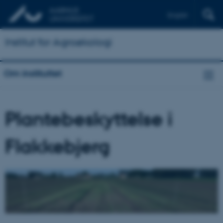
English
Institut for Agroøkologi
Om instituttet
Plantebeskyttelse i
Flakkebjerg