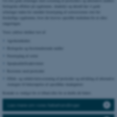
Ud over gode erfaringer med screening af pesticiders og alternative midlers
biologiske effekter på sygdomme, skadedyr og ukrudt har vi gode
erfaringer inden for området fænotyping af sortsresistens over for
forskellige sygdomme, hvor der kræves specifikt inokulum for at sikre
rangeringen.
Vores ydelser dækker test af:
Agrokemikalier
Biologiske og biostimulerende midler
Fænotyping af sorter
Sprøjteafdriftsaktiviteter
Resistens mod pesticider
Effekt- og selektivitetsscreening af pesticider og udvikling af alternative
strategier til bekæmpelse af specifikke skadegørere
Kontakt os venligst for et tilbud eller for at drøfte dit behov.
Læs mere om vores frøbehandlinger