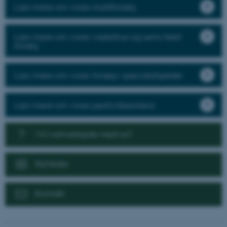
Læs mere om vores markforsøg
Læs mere om vores væksthus og semi-field
forsøg
Læs mere om vores forsøg i specialafgrøder
Læs mere om vores pesticidresistens
Vil I samarbejde med os?
Nyheder
Kontakt