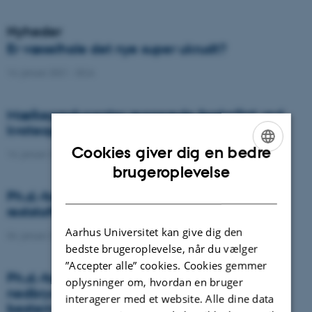
Nyheder
Er væselhale det nye super ukrudt?
14. januar 2021
-
DCA
Mælkeproducenter reagerede forskelligt ved
kvoteophør
Cookies giver dig en bedre
14. januar 2021
-
Forskning
ENGLISH
brugeroplevelse
DANISH
Ph.d.-forsvar: Genanvendelse af organiske
reststoffer som effektiv N- og S-gødning
Aarhus Universitet kan give dig den
04. januar 2021
-
Ph.d.-forsvar
bedste brugeroplevelse, når du vælger
”Accepter alle” cookies. Cookies gemmer
Ph.d.-forsvar: Laser-induceret
oplysninger om, hvordan en bruger
nedbrydningsspektroskopi til jord fosfor
interagerer med et website. Alle dine data
bestemmelse