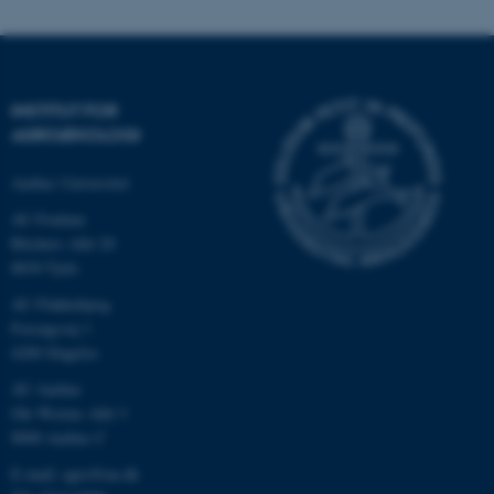
Navn
Udbyder / Domæne
be_typo_user
TYPO3 Association
.au.dk
INSTITUT FOR
AGROØKOLOGI
fe_typo_user
Typo3 Association
.au.dk
Aarhus Universitet
AU Foulum
Blichers Allé 20
8830 Tjele
AU Flakkebjerg
Forsøgsvej 1
4200 Slagelse
AU Aarhus
Ole Worms Allé 3
8000 Aarhus C
ASP.NET_SessionId
Microsoft Corporation
E-mail: agro@au.dk
.au.dk