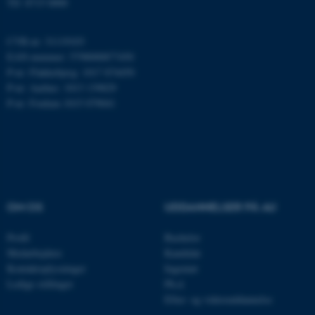
Tlf: 8715 0000
CVR-nr: 31119103
EAN-nummer: 5798000877450
JSESSIONID
Oracle Corporation
.au.dk
P-nr: Flakkebjerg: 1017 874450
P-nr: Aarhus: 1013 139829
P-nr: Foulum 1015 079041
ARRAffinity
Microsoft Corporation
.mitstudie.au.dk
OM OS
UDDANNELSER PÅ AU
esctx
Microsoft Corporation
.login.microsoftonline.com
Profil
Bachelor
fpc
Microsoft Corporation
Medarbejdere
Kandidat
login.microsoftonline.com
Kontaktoplysninger
Ingeniør
Ledige stillinger
Ph.d.
__cf_bm
Cloudflare Inc.
Efter- og videreuddannelse
.pure.au.dk