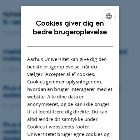
Nyheder
Er væselhale det nye super ukrudt?
Cookies giver dig en
ENGLISH
bedre brugeroplevelse
14. januar 2021
-
DCA
DANISH
Mælkeproducenter reagerede forskelligt ved
kvoteophør
Aarhus Universitet kan give dig den
bedste brugeroplevelse, når du
14. januar 2021
-
Forskning
vælger ”Accepter alle” cookies.
Cookies gemmer oplysninger om,
Ph.d.-forsvar: Genanvendelse af organiske
hvordan en bruger interagerer med et
reststoffer som effektiv N- og S-gødning
website. Alle dine data er
anonymiseret, og de kan ikke bruges
04. januar 2021
-
Ph.d.-forsvar
til at identificere dig direkte. Du kan
altid ændre dit samtykke under
Ph.d.-forsvar: Laser-induceret
Cookies i webstedets footer.
nedbrydningsspektroskopi til jord fosfor
Universitetet bruger egne cookies og
bestemmelse