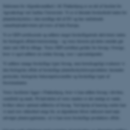
Sektionen for Afgrødesundhed i AU Flakkebjerg er en del af Institut for
Agroøkologi ved Aarhus Universitet. Vi er et førende forskerhold inden for
plantebeskyttelse i den nordlige del af EU og har omfattende
samarbejdsaktiviteter på tværs af hele Europa.
Vi er GEP-certificerede og udfører meget forskelligartede aktiviteter inden
for biologisk effektivitetstestning – og vores historie på dette område går
mere end 100 år tilbage. Vores GEP-certifikat gælder for forsøg i Sverige,
hvor vi også udfører en række forsøg, især i specialafgrøder.
Vi udfører mange forskellige typer forsøg, men hovedsageligt evaluerer vi
den biologiske effekt af forskellige plantebeskyttelsesprodukter, herunder
pesticider, biologiske bekæmpelsesmidler og forskellige typer af
biostimulanter.
Vores faciliteter ligger i Flakkebjerg, hvor vi kan udføre forsøg i drivhus,
semifield og mark. På halvdelen af ​​vores marker er det muligt at vande,
hvilket sikrer optimal udførelse af forsøg. Ved hjælp af kunstig smitte kan
vi med stor sikkerhed sørge for, at afgrøderne bliver inficeret med nøje
udvalgte plantesygdomme, så vi kan teste forskellige produkters effekt.