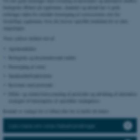
Ud over gode erfaringer med screening af pesticiders og alternative midlers
biologiske effekter på sygdomme, skadedyr og ukrudt har vi gode
erfaringer inden for området fænotyping af sortsresistens over for
forskellige sygdomme, hvor der kræves specifikt inokulum for at sikre
rangeringen.
Vores ydelser dækker test af:
Agrokemikalier
Biologiske og biostimulerende midler
Fænotyping af sorter
Sprøjteafdriftsaktiviteter
Resistens mod pesticider
Effekt- og selektivitetsscreening af pesticider og udvikling af alternative
strategier til bekæmpelse af specifikke skadegørere
Kontakt os venligst for et tilbud eller for at drøfte dit behov.
Læs mere om vores frøbehandlinger