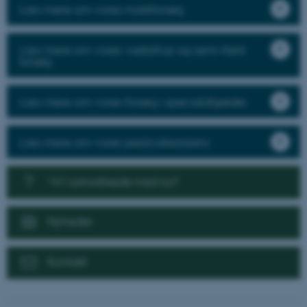
Læs mere om vores markforsøg
Læs mere om vores væksthus og semi-field
forsøg
Læs mere om vores forsøg i specialafgrøder
Læs mere om vores pesticidresistens
Vil I samarbejde med os?
Nyheder
Kontakt