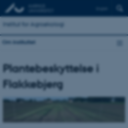
English
Institut for Agroøkologi
Om instituttet
Plantebeskyttelse i
Flakkebjerg