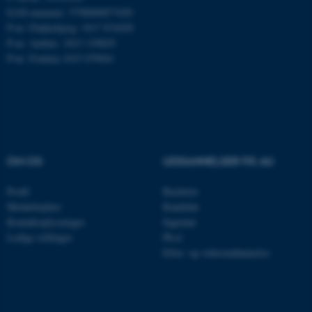
.mitstudie.au.dk
EAN-nummer: 5798000877450
P-nr: Flakkebjerg: 1017 874450
P-nr: Aarhus: 1013 139829
P-nr: Foulum 1015 079041
esctx
Microsoft Corporation
.login.microsoftonline.com
fpc
Microsoft Corporation
login.microsoftonline.com
__cf_bm
Cloudflare Inc.
OM OS
UDDANNELSER PÅ AU
.pure.au.dk
Profil
Bachelor
Medarbejdere
Kandidat
__cf_bm
Cloudflare Inc.
Kontaktoplysninger
Ingeniør
.linkedin.com
Ledige stillinger
Ph.d.
Efter- og videreuddannelse
__cf_bm
Cloudflare Inc.
.twitter.com