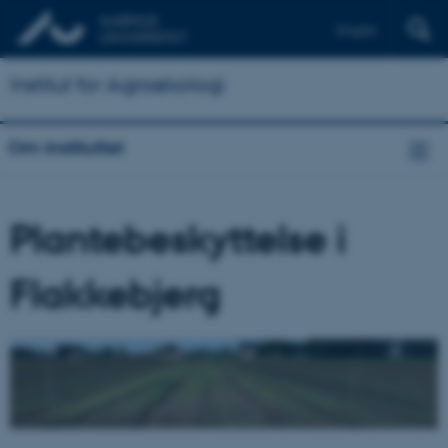
English
Institut for Agroøkologi
Om instituttet
Plantebeskyttelse i
Flakkebjerg