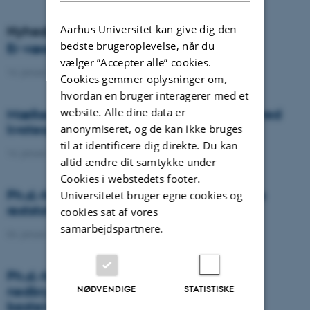
Aarhus Universitet kan give dig den
Nyheder
bedste brugeroplevelse, når du
Er væselhale det nye super ukrudt?
vælger ”Accepter alle” cookies.
14. januar 2021
-
DCA
Cookies gemmer oplysninger om,
hvordan en bruger interagerer med et
website. Alle dine data er
Mælkeproducenter reagerede forskelligt ved
kvoteophør
anonymiseret, og de kan ikke bruges
til at identificere dig direkte. Du kan
14. januar 2021
-
Forskning
altid ændre dit samtykke under
Cookies i webstedets footer.
Ph.d.-forsvar: Genanvendelse af organiske
Universitetet bruger egne cookies og
reststoffer som effektiv N- og S-gødning
cookies sat af vores
samarbejdspartnere.
04. januar 2021
-
Ph.d.-forsvar
Ph.d.-forsvar: Laser-induceret
nedbrydningsspektroskopi til jord fosfor
NØDVENDIGE
STATISTISKE
bestemmelse