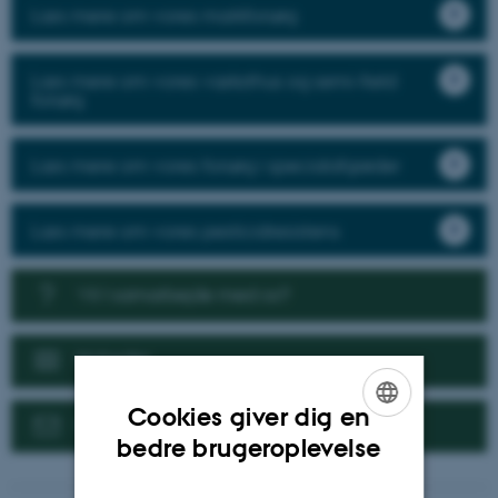
Læs mere om vores markforsøg
Læs mere om vores væksthus og semi-field
forsøg
Læs mere om vores forsøg i specialafgrøder
Læs mere om vores pesticidresistens
Vil I samarbejde med os?
Nyheder
Cookies giver dig en
Kontakt
ENGLISH
bedre brugeroplevelse
DANISH