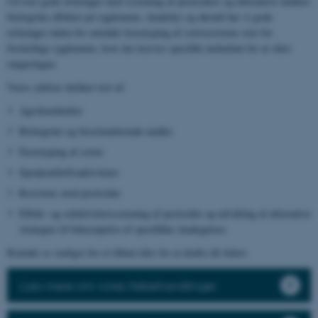
Ud over gode erfaringer med screening af pesticiders og alternative midlers
biologiske effekter på sygdomme, skadedyr og ukrudt har vi gode
erfaringer inden for området fænotyping af sortsresistens over for
forskellige sygdomme, hvor der kræves specifikt inokulum for at sikre
rangeringen.
Vores ydelser dækker test af:
Agrokemikalier
Biologiske og biostimulerende midler
Fænotyping af sorter
Sprøjteafdriftsaktiviteter
Resistens mod pesticider
Effekt- og selektivitetsscreening af pesticider og udvikling af alternative
strategier til bekæmpelse af specifikke skadegørere
Kontakt os venligst for et tilbud eller for at drøfte dit behov.
Læs mere om vores frøbehandlinger