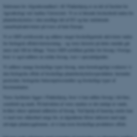
Sektionen for Afgrødesundhed i AU Flakkebjerg er en del af Institut for
Agroøkologi ved Aarhus Universitet. Vi er et førende forskerhold inden for
plantebeskyttelse i den nordlige del af EU og har omfattende
samarbejdsaktiviteter på tværs af hele Europa.
Vi er GEP-certificerede og udfører meget forskelligartede aktiviteter inden
for biologisk effektivitetstestning – og vores historie på dette område går
mere end 100 år tilbage. Vores GEP-certifikat gælder for forsøg i Sverige,
hvor vi også udfører en række forsøg, især i specialafgrøder.
Vi udfører mange forskellige typer forsøg, men hovedsageligt evaluerer vi
den biologiske effekt af forskellige plantebeskyttelsesprodukter, herunder
pesticider, biologiske bekæmpelsesmidler og forskellige typer af
biostimulanter.
Vores faciliteter ligger i Flakkebjerg, hvor vi kan udføre forsøg i drivhus,
semifield og mark. På halvdelen af ​​vores marker er det muligt at vande,
hvilket sikrer optimal udførelse af forsøg. Ved hjælp af kunstig smitte kan
vi med stor sikkerhed sørge for, at afgrøderne bliver inficeret med nøje
udvalgte plantesygdomme, så vi kan teste forskellige produkters effekt.