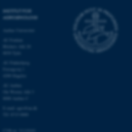
INSTITUT FOR
AGROØKOLOGI
Aarhus Universitet
AU Foulum
Blichers Allé 20
8830 Tjele
AU Flakkebjerg
ASP.NET_SessionId
Microsoft Corporation
Forsøgsvej 1
.au.dk
4200 Slagelse
AU Aarhus
Ole Worms Allé 3
8000 Aarhus C
JSESSIONID
Oracle Corporation
.au.dk
E-mail: agro@au.dk
Tlf: 8715 0000
ARRAffinity
Microsoft Corporation
CVR-nr: 31119103