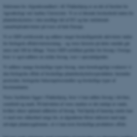
Sektionen for Afgrødesundhed i AU Flakkebjerg er en del af Institut for
Agroøkologi ved Aarhus Universitet. Vi er et førende forskerhold inden for
plantebeskyttelse i den nordlige del af EU og har omfattende
samarbejdsaktiviteter på tværs af hele Europa.
Vi er GEP-certificerede og udfører meget forskelligartede aktiviteter inden
for biologisk effektivitetstestning – og vores historie på dette område går
mere end 100 år tilbage. Vores GEP-certifikat gælder for forsøg i Sverige,
hvor vi også udfører en række forsøg, især i specialafgrøder.
Vi udfører mange forskellige typer forsøg, men hovedsageligt evaluerer vi
den biologiske effekt af forskellige plantebeskyttelsesprodukter, herunder
pesticider, biologiske bekæmpelsesmidler og forskellige typer af
biostimulanter.
Vores faciliteter ligger i Flakkebjerg, hvor vi kan udføre forsøg i drivhus,
semifield og mark. På halvdelen af ​​vores marker er det muligt at vande,
hvilket sikrer optimal udførelse af forsøg. Ved hjælp af kunstig smitte kan
vi med stor sikkerhed sørge for, at afgrøderne bliver inficeret med nøje
udvalgte plantesygdomme, så vi kan teste forskellige produkters effekt.