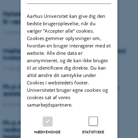
Nyheder
Aarhus Universitet kan give dig den
Er væselhale det nye super ukrudt?
bedste brugeroplevelse, når du
vælger ”Accepter alle” cookies.
14. januar 2021
-
DCA
Cookies gemmer oplysninger om,
hvordan en bruger interagerer med et
Mælkeproducenter reagerede forskelligt ved
website. Alle dine data er
kvoteophør
anonymiseret, og de kan ikke bruges
til at identificere dig direkte. Du kan
14. januar 2021
-
Forskning
altid ændre dit samtykke under
Cookies i webstedets footer.
Ph.d.-forsvar: Genanvendelse af organiske
Universitetet bruger egne cookies og
reststoffer som effektiv N- og S-gødning
cookies sat af vores
04. januar 2021
-
Ph.d.-forsvar
samarbejdspartnere.
Ph.d.-forsvar: Laser-induceret
nedbrydningsspektroskopi til jord fosfor
NØDVENDIGE
STATISTISKE
bestemmelse