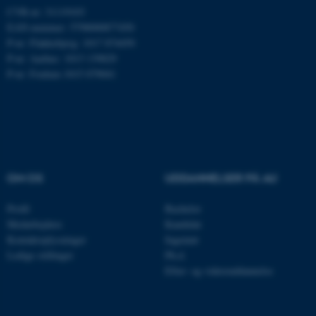
Microsoft Corporation
CVR-nr: 31119103
.mitstudie.au.dk
EAN-nummer: 5798000877450
P-nr: Flakkebjerg: 1017 874450
P-nr: Aarhus: 1013 139829
P-nr: Foulum 1015 079041
esctx
Microsoft Corporation
.login.microsoftonline.com
fpc
Microsoft Corporation
login.microsoftonline.com
__cf_bm
Cloudflare Inc.
.pure.au.dk
OM OS
UDDANNELSER PÅ AU
Profil
Bachelor
Medarbejdere
Kandidat
__cf_bm
Cloudflare Inc.
Kontaktoplysninger
Ingeniør
.linkedin.com
Ledige stillinger
Ph.d.
Efter- og videreuddannelse
__cf_bm
Cloudflare Inc.
.twitter.com