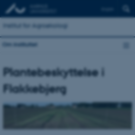
English
Institut for Agroøkologi
Om instituttet
Plantebeskyttelse i
Flakkebjerg