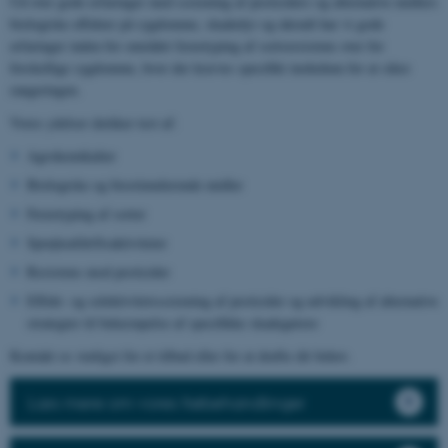
Ud over gode erfaringer med screening af pesticiders og alternative midlers
biologiske effekter på sygdomme, skadedyr og ukrudt har vi gode
erfaringer inden for området fænotyping af sortsresistens over for
forskellige sygdomme, hvor der kræves specifikt inokulum for at sikre
rangeringen.
Vores ydelser dækker test af:
Agrokemikalier
Biologiske og biostimulerende midler
Fænotyping af sorter
Sprøjteafdriftsaktiviteter
Resistens mod pesticider
Effekt- og selektivitetsscreening af pesticider og udvikling af alternative
strategier til bekæmpelse af specifikke skadegørere
Kontakt os venligst for et tilbud eller for at drøfte dit behov.
Læs mere om vores frøbehandlinger