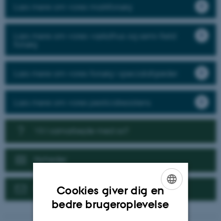
Læs mere om vores markforsøg
Læs mere om vores væksthus og semi-field
forsøg
Læs mere om vores forsøg i specialafgrøder
Læs mere om vores pesticidresistens
Vil I samarbejde med os?
Nyheder
Kontakt
Cookies giver dig en
ENGLISH
bedre brugeroplevelse
DANISH