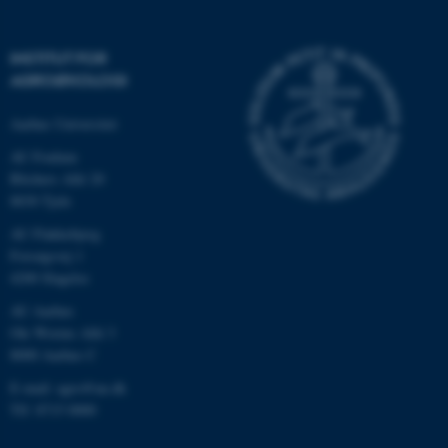
INSTITUT FOR
AGROØKOLOGI
Aarhus Universitet
AU Foulum
Blichers Allé 20
8830 Tjele
AU Flakkebjerg
ASP.NET_SessionId
Microsoft Corporation
.au.dk
Forsøgsvej 1
4200 Slagelse
AU Aarhus
Ole Worms Allé 3
JSESSIONID
Oracle Corporation
8000 Aarhus C
.au.dk
E-mail: agro@au.dk
Tlf: 8715 0000
ARRAffinity