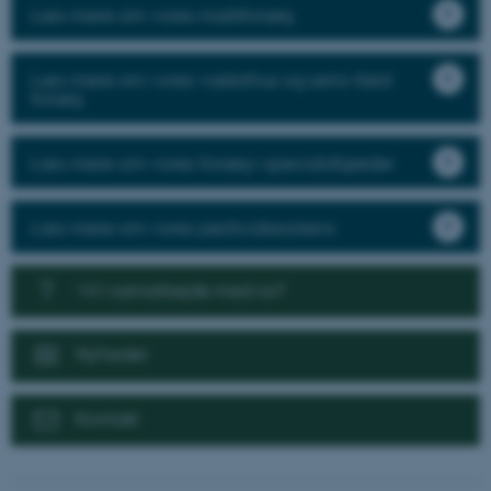
Læs mere om vores markforsøg
Læs mere om vores væksthus og semi-field
forsøg
Læs mere om vores forsøg i specialafgrøder
Læs mere om vores pesticidresistens
Vil I samarbejde med os?
Nyheder
Kontakt