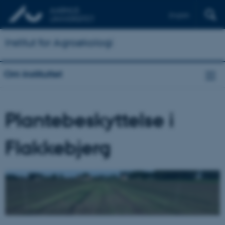
English
Institut for Agroøkologi
Om instituttet
Plantebeskyttelse i
Flakkebjerg