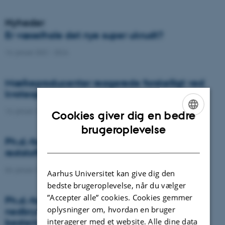
Nyheder
Er væselhale det nye super ukrudt?
14. januar 2021
-
DCA
Mælkeproducenter reagerede forskelligt ved
kvoteophør
14. januar 2021
-
Forskning
Cookies giver dig en bedre
ENGLISH
brugeroplevelse
Ph.d.-forsvar: Genanvendelse af organiske
DANISH
reststoffer som effektiv N- og S-gødning
04. januar 2021
-
Ph.d.-forsvar
Aarhus Universitet kan give dig den
bedste brugeroplevelse, når du vælger
”Accepter alle” cookies. Cookies gemmer
Ph.d.-forsvar: Laser-induceret
oplysninger om, hvordan en bruger
nedbrydningsspektroskopi til jord fosfor
interagerer med et website. Alle dine data
bestemmelse