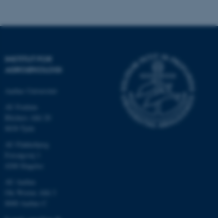
Navn
Udbyder / Domæne
be_typo_user
TYPO3 Association
.au.dk
INSTITUT FOR
AGROØKOLOGI
fe_typo_user
Typo3 Association
.au.dk
Aarhus Universitet
AU Foulum
Blichers Allé 20
8830 Tjele
AU Flakkebjerg
Forsøgsvej 1
4200 Slagelse
AU Aarhus
Ole Worms Allé 3
8000 Aarhus C
ASP.NET_SessionId
Microsoft Corporation
.au.dk