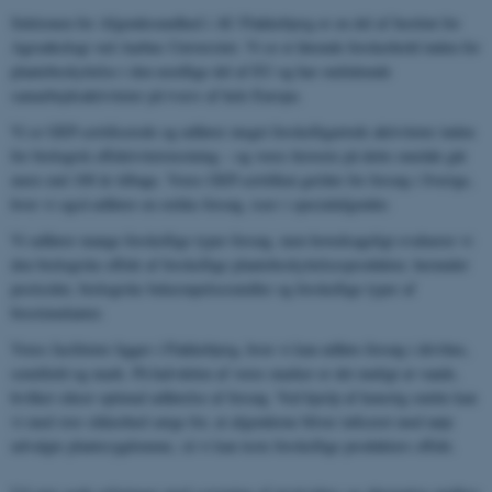
Sektionen for Afgrødesundhed i AU Flakkebjerg er en del af Institut for
Agroøkologi ved Aarhus Universitet. Vi er et førende forskerhold inden for
plantebeskyttelse i den nordlige del af EU og har omfattende
samarbejdsaktiviteter på tværs af hele Europa.
Vi er GEP-certificerede og udfører meget forskelligartede aktiviteter inden
for biologisk effektivitetstestning – og vores historie på dette område går
mere end 100 år tilbage. Vores GEP-certifikat gælder for forsøg i Sverige,
hvor vi også udfører en række forsøg, især i specialafgrøder.
Vi udfører mange forskellige typer forsøg, men hovedsageligt evaluerer vi
den biologiske effekt af forskellige plantebeskyttelsesprodukter, herunder
pesticider, biologiske bekæmpelsesmidler og forskellige typer af
biostimulanter.
Vores faciliteter ligger i Flakkebjerg, hvor vi kan udføre forsøg i drivhus,
semifield og mark. På halvdelen af ​​vores marker er det muligt at vande,
hvilket sikrer optimal udførelse af forsøg. Ved hjælp af kunstig smitte kan
vi med stor sikkerhed sørge for, at afgrøderne bliver inficeret med nøje
udvalgte plantesygdomme, så vi kan teste forskellige produkters effekt.