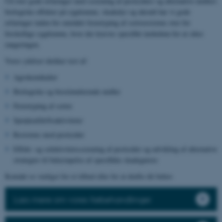
Ud over gode erfaringer med screening af pesticiders og alternative midlers
biologiske effekter på sygdomme, skadedyr og ukrudt har vi gode
erfaringer inden for området fænotyping af sortsresistens over for
forskellige sygdomme, hvor der kræves specifikt inokulum for at sikre
rangeringen.
Vores ydelser dækker test af:
Agrokemikalier
Biologiske og biostimulerende midler
Fænotyping af sorter
Sprøjteafdriftsaktiviteter
Resistens mod pesticider
Effekt- og selektivitetsscreening af pesticider og udvikling af alternative
strategier til bekæmpelse af specifikke skadegørere
Kontakt os venligst for et tilbud eller for at drøfte dit behov.
Læs mere om vores frøbehandlinger