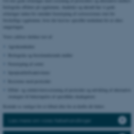
Ud over gode erfaringer med screening af pesticiders og alternative midlers
biologiske effekter på sygdomme, skadedyr og ukrudt har vi gode
erfaringer inden for området fænotyping af sortsresistens over for
forskellige sygdomme, hvor der kræves specifikt inokulum for at sikre
rangeringen.
Vores ydelser dækker test af:
Agrokemikalier
Biologiske og biostimulerende midler
Fænotyping af sorter
Sprøjteafdriftsaktiviteter
Resistens mod pesticider
Effekt- og selektivitetsscreening af pesticider og udvikling af alternative
strategier til bekæmpelse af specifikke skadegørere
Kontakt os venligst for et tilbud eller for at drøfte dit behov.
Læs mere om vores frøbehandlinger