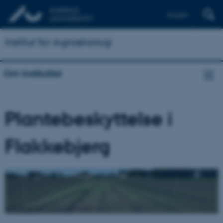
English
Institut for Agroøkologi
Om instituttet
Plantebeskyttelse i
Flakkebjerg