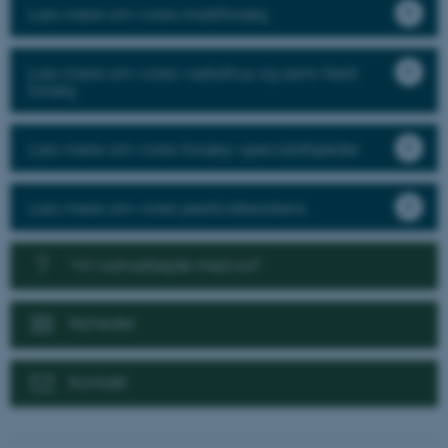
Læs mere om vores markforsøg
Læs mere om vores væksthus og semi-field
forsøg
Læs mere om vores forsøg i specialafgrøder
Læs mere om vores pesticidresistens
Vil I samarbejde med os?
Nyheder
Kontakt