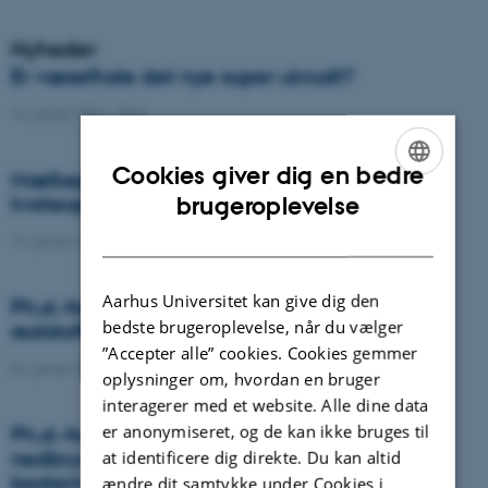
Nyheder
Er væselhale det nye super ukrudt?
14. januar 2021
-
DCA
Cookies giver dig en bedre
Mælkeproducenter reagerede forskelligt ved
ENGLISH
kvoteophør
brugeroplevelse
DANISH
14. januar 2021
-
Forskning
Aarhus Universitet kan give dig den
Ph.d.-forsvar: Genanvendelse af organiske
bedste brugeroplevelse, når du vælger
reststoffer som effektiv N- og S-gødning
”Accepter alle” cookies. Cookies gemmer
04. januar 2021
-
Ph.d.-forsvar
oplysninger om, hvordan en bruger
interagerer med et website. Alle dine data
er anonymiseret, og de kan ikke bruges til
Ph.d.-forsvar: Laser-induceret
nedbrydningsspektroskopi til jord fosfor
at identificere dig direkte. Du kan altid
bestemmelse
ændre dit samtykke under Cookies i