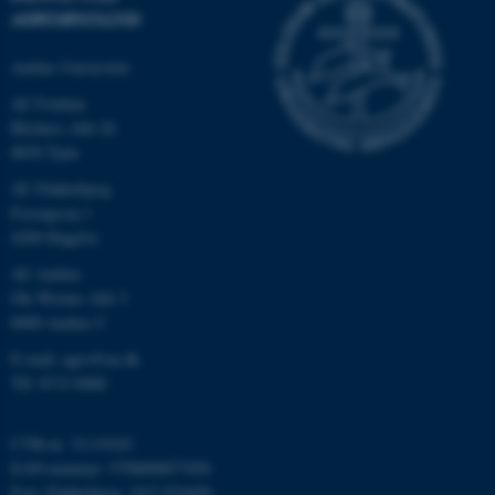
AGROØKOLOGI
Aarhus Universitet
fe_typo_user
Typo3 Association
AU Foulum
.au.dk
Blichers Allé 20
8830 Tjele
AU Flakkebjerg
Forsøgsvej 1
4200 Slagelse
AU Aarhus
Ole Worms Allé 3
8000 Aarhus C
E-mail: agro@au.dk
Tlf: 8715 0000
ASP.NET_SessionId
Microsoft Corporation
.au.dk
CVR-nr: 31119103
EAN-nummer: 5798000877450
P-nr: Flakkebjerg: 1017 874450