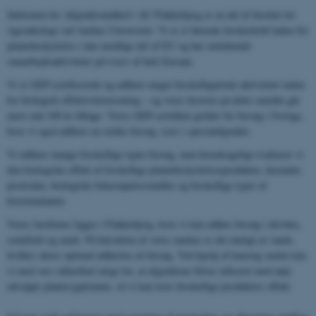
Sektionen for Afgrødesundhed i AU Flakkebjerg er en del af Institut for
Agroøkologi ved Aarhus Universitet. Vi er et førende forskerhold inden for
plantebeskyttelse i den nordlige del af EU og har omfattende
samarbejdsaktiviteter på tværs af hele Europa.
Vi er GEP-certificerede og udfører meget forskelligartede aktiviteter inden
for biologisk effektivitetstestning – og vores historie på dette område går
mere end 100 år tilbage. Vores GEP-certifikat gælder for forsøg i Sverige,
hvor vi også udfører en række forsøg, især i specialafgrøder.
Vi udfører mange forskellige typer forsøg, men hovedsageligt evaluerer vi
den biologiske effekt af forskellige plantebeskyttelsesprodukter, herunder
pesticider, biologiske bekæmpelsesmidler og forskellige typer af
biostimulanter.
Vores faciliteter ligger i Flakkebjerg, hvor vi kan udføre forsøg i drivhus,
semifield og mark. På halvdelen af ​​vores marker er det muligt at vande,
hvilket sikrer optimal udførelse af forsøg. Ved hjælp af kunstig smitte kan
vi med stor sikkerhed sørge for, at afgrøderne bliver inficeret med nøje
udvalgte plantesygdomme, så vi kan teste forskellige produkters effekt.