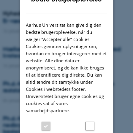
DANISH
Nyheder
Er væselhale det nye super ukrudt?
Aarhus Universitet kan give dig den
14. januar 2021
-
DCA
bedste brugeroplevelse, når du
vælger ”Accepter alle” cookies.
Cookies gemmer oplysninger om,
Mælkeproducenter reagerede forskelligt ved
hvordan en bruger interagerer med et
kvoteophør
website. Alle dine data er
14. januar 2021
-
Forskning
anonymiseret, og de kan ikke bruges
til at identificere dig direkte. Du kan
altid ændre dit samtykke under
Ph.d.-forsvar: Genanvendelse af organiske
Cookies i webstedets footer.
reststoffer som effektiv N- og S-gødning
Universitetet bruger egne cookies og
04. januar 2021
-
Ph.d.-forsvar
cookies sat af vores
samarbejdspartnere.
Ph.d.-forsvar: Laser-induceret
nedbrydningsspektroskopi til jord fosfor
bestemmelse