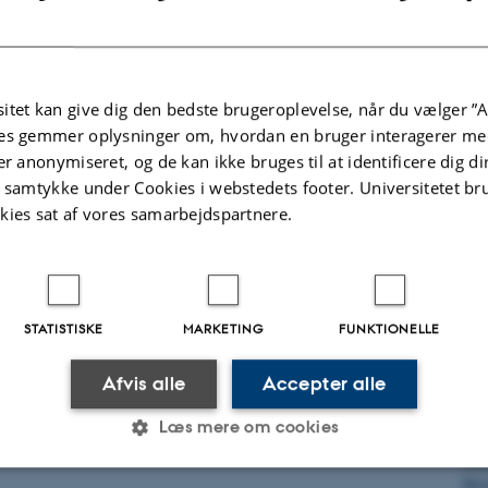
om vores frøbehandlinger
om vores markforsøg
itet kan give dig den bedste brugeroplevelse, når du vælger ”A
es gemmer oplysninger om, hvordan en bruger interagerer med
om vores væksthus og semi-field forsøg
er anonymiseret, og de kan ikke bruges til at identificere dig d
t samtykke under Cookies i webstedets footer. Universitetet br
om vores forsøg i specialafgrøder
kies sat af vores samarbejdspartnere.
om vores pesticidresistens
STATISTISKE
MARKETING
FUNKTIONELLE
Afvis alle
Accepter alle
Publ
le det nye super ukrudt?
Sortér 
Læs mere om cookies
Okor
-
DCA
Abul
Meta