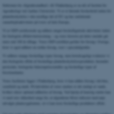
Sektionen for Afgrødesundhed i AU Flakkebjerg er en del af Institut for
Agroøkologi ved Aarhus Universitet. Vi er et førende forskerhold inden for
plantebeskyttelse i den nordlige del af EU og har omfattende
samarbejdsaktiviteter på tværs af hele Europa.
Vi er GEP-certificerede og udfører meget forskelligartede aktiviteter inden
for biologisk effektivitetstestning – og vores historie på dette område går
mere end 100 år tilbage. Vores GEP-certifikat gælder for forsøg i Sverige,
hvor vi også udfører en række forsøg, især i specialafgrøder.
Vi udfører mange forskellige typer forsøg, men hovedsageligt evaluerer vi
den biologiske effekt af forskellige plantebeskyttelsesprodukter, herunder
pesticider, biologiske bekæmpelsesmidler og forskellige typer af
biostimulanter.
Vores faciliteter ligger i Flakkebjerg, hvor vi kan udføre forsøg i drivhus,
semifield og mark. På halvdelen af ​​vores marker er det muligt at vande,
hvilket sikrer optimal udførelse af forsøg. Ved hjælp af kunstig smitte kan
vi med stor sikkerhed sørge for, at afgrøderne bliver inficeret med nøje
udvalgte plantesygdomme, så vi kan teste forskellige produkters effekt.