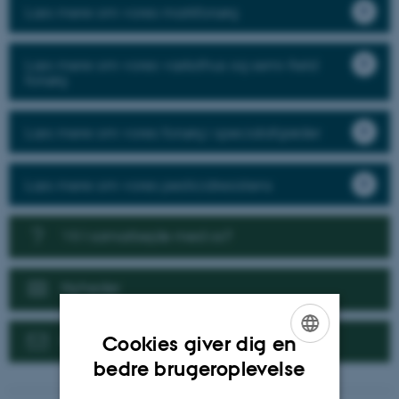
Læs mere om vores markforsøg
Læs mere om vores væksthus og semi-field
forsøg
Læs mere om vores forsøg i specialafgrøder
Læs mere om vores pesticidresistens
Vil I samarbejde med os?
Nyheder
Kontakt
Cookies giver dig en
ENGLISH
bedre brugeroplevelse
DANISH