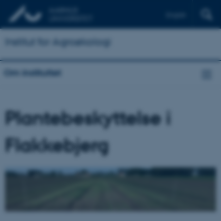
English
Institut for Agroøkologi
Om instituttet
Plantebeskyttelse i
Flakkebjerg