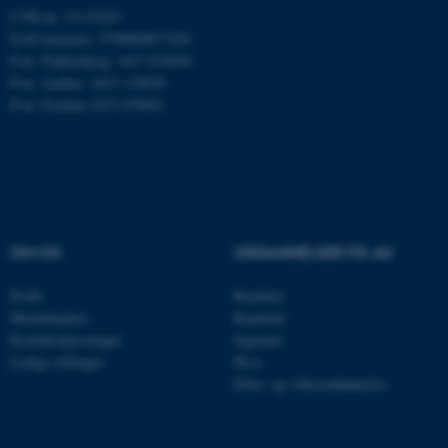
Microsoft Corporation
CVR-nr: 31119103
.mitstudie.au.dk
EAN-nummer: 5798000877450
P-nr: Flakkebjerg: 1017 874450
P-nr: Aarhus: 1013 139829
P-nr: Foulum 1015 079041
esctx
Microsoft Corporation
.login.microsoftonline.com
fpc
Microsoft Corporation
login.microsoftonline.com
__cf_bm
Cloudflare Inc.
.pure.au.dk
OM OS
UDDANNELSER PÅ AU
Profil
Bachelor
Medarbejdere
Kandidat
__cf_bm
Cloudflare Inc.
Kontaktoplysninger
Ingeniør
.linkedin.com
Ledige stillinger
Ph.d.
Efter- og videreuddannelse
__cf_bm
Cloudflare Inc.
.twitter.com