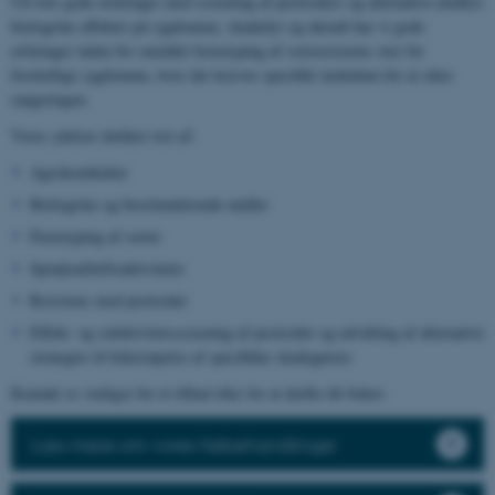
Ud over gode erfaringer med screening af pesticiders og alternative midlers
biologiske effekter på sygdomme, skadedyr og ukrudt har vi gode
erfaringer inden for området fænotyping af sortsresistens over for
forskellige sygdomme, hvor der kræves specifikt inokulum for at sikre
rangeringen.
Vores ydelser dækker test af:
Agrokemikalier
Biologiske og biostimulerende midler
Fænotyping af sorter
Sprøjteafdriftsaktiviteter
Resistens mod pesticider
Effekt- og selektivitetsscreening af pesticider og udvikling af alternative
strategier til bekæmpelse af specifikke skadegørere
Kontakt os venligst for et tilbud eller for at drøfte dit behov.
Læs mere om vores frøbehandlinger