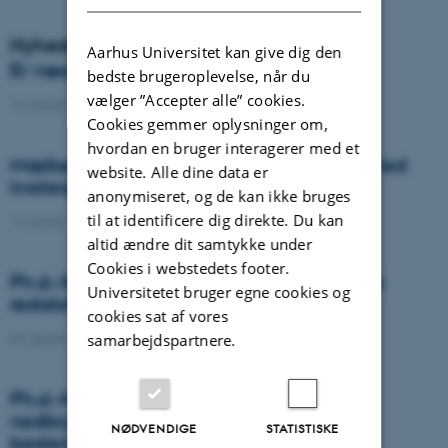
Nyheder
Aarhus Universitet kan give dig den
Er væselhale det nye super ukrudt?
bedste brugeroplevelse, når du
vælger ”Accepter alle” cookies.
14. januar 2021
-
DCA
Cookies gemmer oplysninger om,
hvordan en bruger interagerer med et
Mælkeproducenter reagerede forskelligt ved
website. Alle dine data er
kvoteophør
anonymiseret, og de kan ikke bruges
til at identificere dig direkte. Du kan
14. januar 2021
-
Forskning
altid ændre dit samtykke under
Cookies i webstedets footer.
Ph.d.-forsvar: Genanvendelse af organiske
Universitetet bruger egne cookies og
reststoffer som effektiv N- og S-gødning
cookies sat af vores
04. januar 2021
-
Ph.d.-forsvar
samarbejdspartnere.
Ph.d.-forsvar: Laser-induceret
nedbrydningsspektroskopi til jord fosfor
NØDVENDIGE
STATISTISKE
bestemmelse