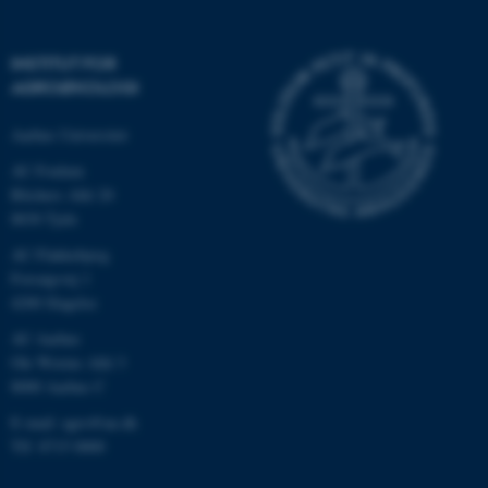
INSTITUT FOR
AGROØKOLOGI
Aarhus Universitet
AU Foulum
Blichers Allé 20
8830 Tjele
AU Flakkebjerg
ASP.NET_SessionId
Microsoft Corporation
.au.dk
Forsøgsvej 1
4200 Slagelse
AU Aarhus
Ole Worms Allé 3
JSESSIONID
Oracle Corporation
8000 Aarhus C
.au.dk
E-mail: agro@au.dk
Tlf: 8715 0000
ARRAffinity