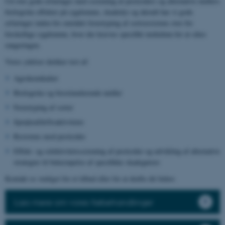
Ud over gode erfaringer med screening af pesticiders og alternative midlers
biologiske effekter på sygdomme, skadedyr og ukrudt har vi gode
erfaringer inden for området fænotyping af sortsresistens over for
forskellige sygdomme, hvor der kræves specifikt inokulum for at sikre
rangeringen.
Vores ydelser dækker test af:
Agrokemikalier
Biologiske og biostimulerende midler
Fænotyping af sorter
Sprøjteafdriftsaktiviteter
Resistens mod pesticider
Effekt- og selektivitetsscreening af pesticider og udvikling af alternative
strategier til bekæmpelse af specifikke skadegørere
Kontakt os venligst for et tilbud eller for at drøfte dit behov.
Læs mere om vores frøbehandlinger