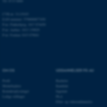
Tlf: 8715 0000
ARRAffinity
Microsoft Corporation
.mitstudie.au.dk
CVR-nr: 31119103
EAN-nummer: 5798000877450
P-nr: Flakkebjerg: 1017 874450
P-nr: Aarhus: 1013 139829
esctx
Microsoft Corporation
P-nr: Foulum 1015 079041
.login.microsoftonline.com
fpc
Microsoft Corporation
login.microsoftonline.com
__cf_bm
Cloudflare Inc.
.pure.au.dk
OM OS
UDDANNELSER PÅ AU
Profil
Bachelor
__cf_bm
Cloudflare Inc.
Medarbejdere
Kandidat
.linkedin.com
Kontaktoplysninger
Ingeniør
Ledige stillinger
Ph.d.
Efter- og videreuddannelse
__cf_bm
Cloudflare Inc.