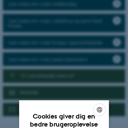
Læs mere om vores markforsøg
Læs mere om vores væksthus og semi-field
forsøg
Læs mere om vores forsøg i specialafgrøder
Læs mere om vores pesticidresistens
Vil I samarbejde med os?
Nyheder
Kontakt
Cookies giver dig en
ENGLISH
bedre brugeroplevelse