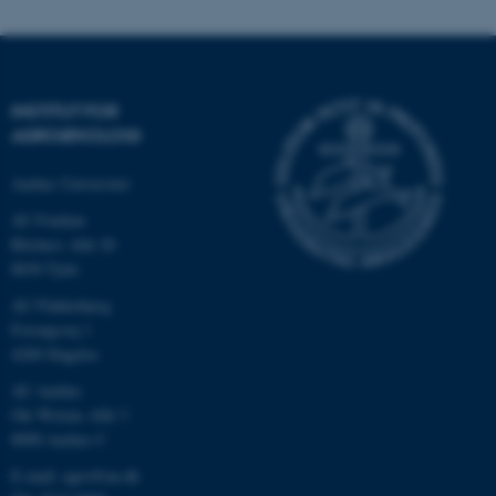
INSTITUT FOR
AGROØKOLOGI
Aarhus Universitet
AU Foulum
Blichers Allé 20
8830 Tjele
ASP.NET_SessionId
Microsoft Corporation
.au.dk
AU Flakkebjerg
Forsøgsvej 1
4200 Slagelse
AU Aarhus
JSESSIONID
Oracle Corporation
Ole Worms Allé 3
.au.dk
8000 Aarhus C
E-mail: agro@au.dk