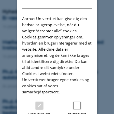
DANISH
Nyheder
Er væselhale det nye super ukrudt?
Aarhus Universitet kan give dig den
bedste brugeroplevelse, når du
14. januar 2021
-
DCA
vælger ”Accepter alle” cookies.
Cookies gemmer oplysninger om,
Mælkeproducenter reagerede forskelligt ved
hvordan en bruger interagerer med et
kvoteophør
website. Alle dine data er
anonymiseret, og de kan ikke bruges
14. januar 2021
-
Forskning
til at identificere dig direkte. Du kan
altid ændre dit samtykke under
Ph.d.-forsvar: Genanvendelse af organiske
Cookies i webstedets footer.
reststoffer som effektiv N- og S-gødning
Universitetet bruger egne cookies og
cookies sat af vores
04. januar 2021
-
Ph.d.-forsvar
samarbejdspartnere.
Ph.d.-forsvar: Laser-induceret
nedbrydningsspektroskopi til jord fosfor
bestemmelse