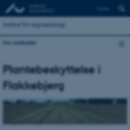
English
Institut for Agroøkologi
Om instituttet
Plantebeskyttelse i
Flakkebjerg