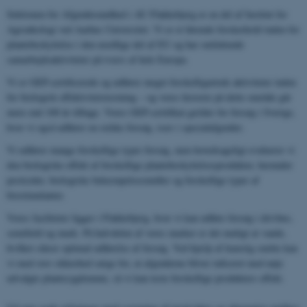
Sektionen for Afgrødesundhed i AU Flakkebjerg er en del af Institut for
Agroøkologi ved Aarhus Universitet. Vi er et førende forskerhold inden for
plantebeskyttelse i den nordlige del af EU og har omfattende
samarbejdsaktiviteter på tværs af hele Europa.
Vi er GEP-certificerede og udfører meget forskelligartede aktiviteter inden
for biologisk effektivitetstestning – og vores historie på dette område går
mere end 100 år tilbage. Vores GEP-certifikat gælder for forsøg i Sverige,
hvor vi også udfører en række forsøg, især i specialafgrøder.
Vi udfører mange forskellige typer forsøg, men hovedsageligt evaluerer vi
den biologiske effekt af forskellige plantebeskyttelsesprodukter, herunder
pesticider, biologiske bekæmpelsesmidler og forskellige typer af
biostimulanter.
Vores faciliteter ligger i Flakkebjerg, hvor vi kan udføre forsøg i drivhus,
semifield og mark. På halvdelen af ​​vores marker er det muligt at vande,
hvilket sikrer optimal udførelse af forsøg. Ved hjælp af kunstig smitte kan
vi med stor sikkerhed sørge for, at afgrøderne bliver inficeret med nøje
udvalgte plantesygdomme, så vi kan teste forskellige produkters effekt.