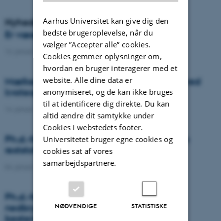
Aarhus Universitet kan give dig den
Nyheder
bedste brugeroplevelse, når du
Er væselhale det nye super ukrudt?
vælger ”Accepter alle” cookies.
14. januar 2021
-
DCA
Cookies gemmer oplysninger om,
hvordan en bruger interagerer med et
website. Alle dine data er
Mælkeproducenter reagerede forskelligt ved
kvoteophør
anonymiseret, og de kan ikke bruges
til at identificere dig direkte. Du kan
14. januar 2021
-
Forskning
altid ændre dit samtykke under
Cookies i webstedets footer.
Ph.d.-forsvar: Genanvendelse af organiske
Universitetet bruger egne cookies og
reststoffer som effektiv N- og S-gødning
cookies sat af vores
samarbejdspartnere.
04. januar 2021
-
Ph.d.-forsvar
Ph.d.-forsvar: Laser-induceret
nedbrydningsspektroskopi til jord fosfor
NØDVENDIGE
STATISTISKE
bestemmelse