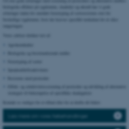
Ud over gode erfaringer med screening af pesticiders og alternative midlers
biologiske effekter på sygdomme, skadedyr og ukrudt har vi gode
erfaringer inden for området fænotyping af sortsresistens over for
forskellige sygdomme, hvor der kræves specifikt inokulum for at sikre
rangeringen.
Vores ydelser dækker test af:
Agrokemikalier
Biologiske og biostimulerende midler
Fænotyping af sorter
Sprøjteafdriftsaktiviteter
Resistens mod pesticider
Effekt- og selektivitetsscreening af pesticider og udvikling af alternative
strategier til bekæmpelse af specifikke skadegørere
Kontakt os venligst for et tilbud eller for at drøfte dit behov.
Læs mere om vores frøbehandlinger