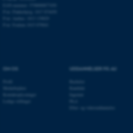
.mitstudie.au.dk
EAN-nummer: 5798000877450
P-nr: Flakkebjerg: 1017 874450
P-nr: Aarhus: 1013 139829
P-nr: Foulum 1015 079041
esctx
Microsoft Corporation
.login.microsoftonline.com
fpc
Microsoft Corporation
login.microsoftonline.com
__cf_bm
Cloudflare Inc.
OM OS
UDDANNELSER PÅ AU
.pure.au.dk
Profil
Bachelor
Medarbejdere
Kandidat
__cf_bm
Cloudflare Inc.
Kontaktoplysninger
Ingeniør
.linkedin.com
Ledige stillinger
Ph.d.
Efter- og videreuddannelse
__cf_bm
Cloudflare Inc.
.twitter.com