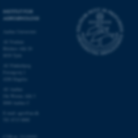
INSTITUT FOR
AGROØKOLOGI
Aarhus Universitet
AU Foulum
Blichers Allé 20
8830 Tjele
AU Flakkebjerg
ASP.NET_SessionId
Microsoft Corporation
Forsøgsvej 1
.au.dk
4200 Slagelse
AU Aarhus
Ole Worms Allé 3
8000 Aarhus C
JSESSIONID
Oracle Corporation
.au.dk
E-mail: agro@au.dk
Tlf: 8715 0000
ARRAffinity
Microsoft Corporation
CVR-nr: 31119103