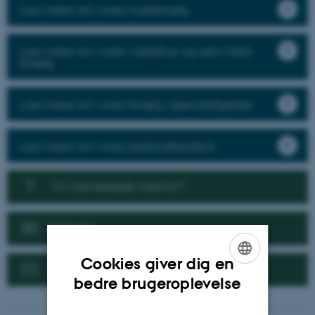
Læs mere om vores markforsøg
Læs mere om vores væksthus og semi-field
forsøg
Læs mere om vores forsøg i specialafgrøder
Læs mere om vores pesticidresistens
Vil I samarbejde med os?
Nyheder
Cookies giver dig en
Kontakt
ENGLISH
bedre brugeroplevelse
DANISH