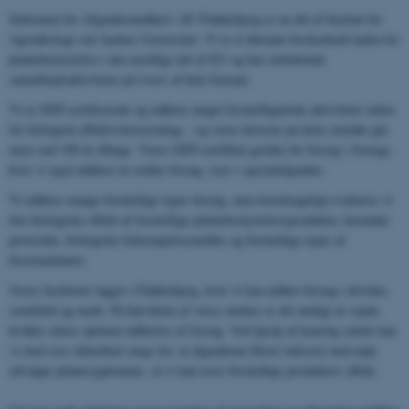
Sektionen for Afgrødesundhed i AU Flakkebjerg er en del af Institut for
Agroøkologi ved Aarhus Universitet. Vi er et førende forskerhold inden for
plantebeskyttelse i den nordlige del af EU og har omfattende
samarbejdsaktiviteter på tværs af hele Europa.
Vi er GEP-certificerede og udfører meget forskelligartede aktiviteter inden
for biologisk effektivitetstestning – og vores historie på dette område går
mere end 100 år tilbage. Vores GEP-certifikat gælder for forsøg i Sverige,
hvor vi også udfører en række forsøg, især i specialafgrøder.
Vi udfører mange forskellige typer forsøg, men hovedsageligt evaluerer vi
den biologiske effekt af forskellige plantebeskyttelsesprodukter, herunder
pesticider, biologiske bekæmpelsesmidler og forskellige typer af
biostimulanter.
Vores faciliteter ligger i Flakkebjerg, hvor vi kan udføre forsøg i drivhus,
semifield og mark. På halvdelen af ​​vores marker er det muligt at vande,
hvilket sikrer optimal udførelse af forsøg. Ved hjælp af kunstig smitte kan
vi med stor sikkerhed sørge for, at afgrøderne bliver inficeret med nøje
udvalgte plantesygdomme, så vi kan teste forskellige produkters effekt.