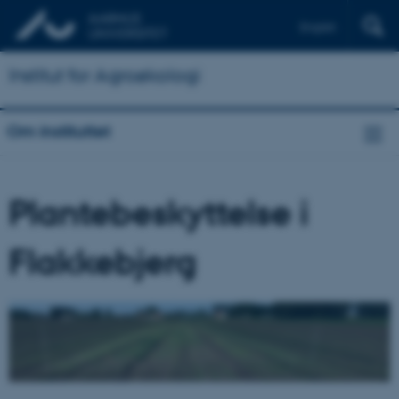
English
Institut for Agroøkologi
Om instituttet
Plantebeskyttelse i
Flakkebjerg