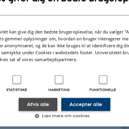
om vores frøbehandlinger
om vores markforsøg
itet kan give dig den bedste brugeroplevelse, når du vælger ”A
om vores væksthus og semi-field forsøg
es gemmer oplysninger om, hvordan en bruger interagerer med
er anonymiseret, og de kan ikke bruges til at identificere dig d
t samtykke under Cookies i webstedets footer. Universitetet br
om vores forsøg i specialafgrøder
kies sat af vores samarbejdspartnere.
om vores pesticidresistens
STATISTISKE
MARKETING
FUNKTIONELLE
Publ
Afvis alle
Accepter alle
le det nye super ukrudt?
Sortér 
Aren
Læs mere om cookies
-
DCA
B., 
Hot 