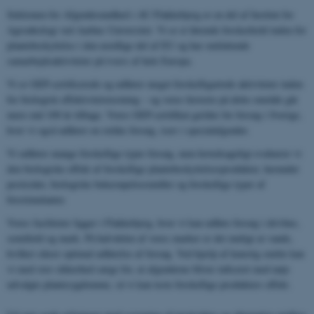
Sektionen for Afgrødesundhed i AU Flakkebjerg er en del af Institut for
Agroøkologi ved Aarhus Universitet. Vi er et førende forskerhold inden for
plantebeskyttelse i den nordlige del af EU og har omfattende
samarbejdsaktiviteter på tværs af hele Europa.
Vi er GEP-certificerede og udfører meget forskelligartede aktiviteter inden
for biologisk effektivitetstestning – og vores historie på dette område går
mere end 100 år tilbage. Vores GEP-certifikat gælder for forsøg i Sverige,
hvor vi også udfører en række forsøg, især i specialafgrøder.
Vi udfører mange forskellige typer forsøg, men hovedsageligt evaluerer vi
den biologiske effekt af forskellige plantebeskyttelsesprodukter, herunder
pesticider, biologiske bekæmpelsesmidler og forskellige typer af
biostimulanter.
Vores faciliteter ligger i Flakkebjerg, hvor vi kan udføre forsøg i drivhus,
semifield og mark. På halvdelen af ​​vores marker er det muligt at vande,
hvilket sikrer optimal udførelse af forsøg. Ved hjælp af kunstig smitte kan
vi med stor sikkerhed sørge for, at afgrøderne bliver inficeret med nøje
udvalgte plantesygdomme, så vi kan teste forskellige produkters effekt.