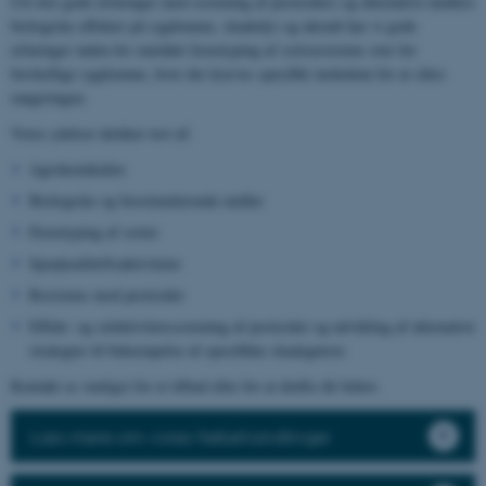
Ud over gode erfaringer med screening af pesticiders og alternative midlers
biologiske effekter på sygdomme, skadedyr og ukrudt har vi gode
erfaringer inden for området fænotyping af sortsresistens over for
forskellige sygdomme, hvor der kræves specifikt inokulum for at sikre
rangeringen.
Vores ydelser dækker test af:
Agrokemikalier
Biologiske og biostimulerende midler
Fænotyping af sorter
Sprøjteafdriftsaktiviteter
Resistens mod pesticider
Effekt- og selektivitetsscreening af pesticider og udvikling af alternative
strategier til bekæmpelse af specifikke skadegørere
Kontakt os venligst for et tilbud eller for at drøfte dit behov.
Læs mere om vores frøbehandlinger