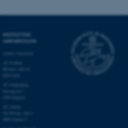
Navn
Udbyder / Domæne
be_typo_user
TYPO3 Association
.au.dk
INSTITUT FOR
AGROØKOLOGI
fe_typo_user
Typo3 Association
.au.dk
Aarhus Universitet
AU Foulum
Blichers Allé 20
8830 Tjele
AU Flakkebjerg
Forsøgsvej 1
4200 Slagelse
AU Aarhus
Ole Worms Allé 3
8000 Aarhus C
ASP.NET_SessionId
Microsoft Corporation
.au.dk