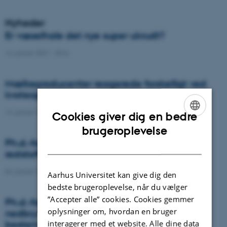
Nyheder
Er væselhale det nye super ukrudt?
14. januar 2021
-
DCA
Mælkeproducenter reagerede forskelligt ved
kvoteophør
14. januar 2021
-
Forskning
Cookies giver dig en bedre
ENGLISH
brugeroplevelse
Ph.d.-forsvar: Genanvendelse af organiske
DANISH
reststoffer som effektiv N- og S-gødning
04. januar 2021
-
Ph.d.-forsvar
Aarhus Universitet kan give dig den
bedste brugeroplevelse, når du vælger
”Accepter alle” cookies. Cookies gemmer
Ph.d.-forsvar: Laser-induceret
oplysninger om, hvordan en bruger
nedbrydningsspektroskopi til jord fosfor
interagerer med et website. Alle dine data
bestemmelse