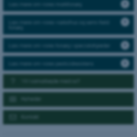
Læs mere om vores markforsøg
Læs mere om vores væksthus og semi-field
forsøg
Læs mere om vores forsøg i specialafgrøder
Læs mere om vores pesticidresistens
Vil I samarbejde med os?
Nyheder
Kontakt