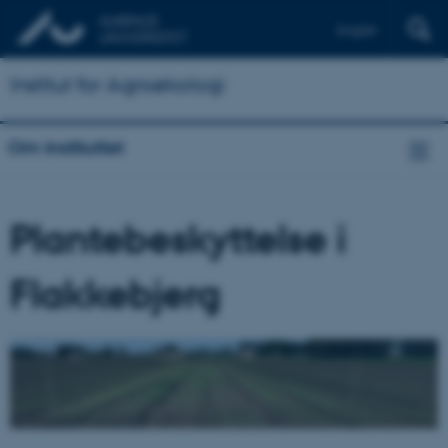
English
Institut for Agroøkologi
Om instituttet
Plantebeskyttelse i
Flakkebjerg