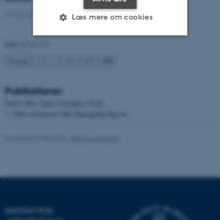
04. januar 2021
-
Ph.d.-forsvar
Læs mere om cookies
Side 133 af 133
Nødvendige
Statistiske
Marketing
133
Forrige
1
…
131
132
Funktionelle
Uklassificerede
Publikationer
Sortér efter:
Dato
|
Forfatter
|
Titel
Nødvendige cookies hjælper
Pure serveren er ikke tilgængelig lige nu.
med at gøre hjemmesiden
brugbar ved at aktivere nogle
Revideret 07.05.2026
-
Birgit S. Langvad
grundlæggende funktioner
som navigation mm.
Hjemmesiden kan ikke
fungerer uden disse cookies.
INSTITUT FOR