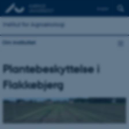
English
Institut for Agroøkologi
Om instituttet
Plantebeskyttelse i
Flakkebjerg