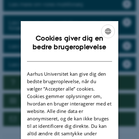
Læs mere om vores markforsøg
Læs mere om vores væksthus og semi-field
forsøg
Cookies giver dig en
ENGLISH
Læs mere om vores forsøg i specialafgrøder
bedre brugeroplevelse
DANISH
Læs mere om vores pesticidresistens
Aarhus Universitet kan give dig den
bedste brugeroplevelse, når du
Vil I samarbejde med os?
vælger ”Accepter alle” cookies.
Cookies gemmer oplysninger om,
Nyheder
hvordan en bruger interagerer med et
website. Alle dine data er
Kontakt
anonymiseret, og de kan ikke bruges
til at identificere dig direkte. Du kan
altid ændre dit samtykke under