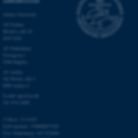
AGROØKOLOGI
Navn
Udbyder / Domæne
be_typo_user
TYPO3 Association
Aarhus Universitet
.au.dk
AU Foulum
Blichers Allé 20
8830 Tjele
fe_typo_user
Typo3 Association
AU Flakkebjerg
.au.dk
Forsøgsvej 1
4200 Slagelse
AU Aarhus
Ole Worms Allé 3
8000 Aarhus C
E-mail: agro@au.dk
Tlf: 8715 0000
CVR-nr: 31119103
EAN-nummer: 5798000877450
ASP.NET_SessionId
Microsoft Corporation
P-nr: Flakkebjerg: 1017 874450
.au.dk