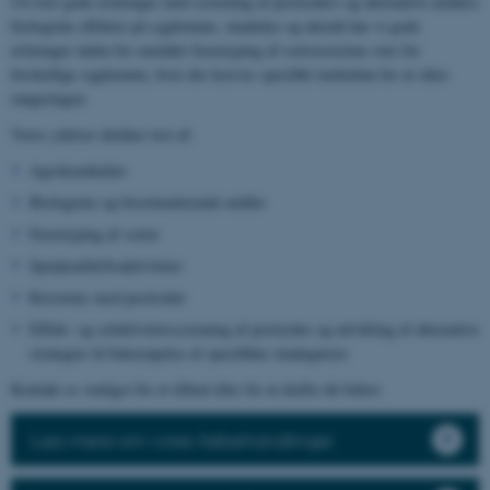
Ud over gode erfaringer med screening af pesticiders og alternative midlers
biologiske effekter på sygdomme, skadedyr og ukrudt har vi gode
erfaringer inden for området fænotyping af sortsresistens over for
forskellige sygdomme, hvor der kræves specifikt inokulum for at sikre
rangeringen.
Vores ydelser dækker test af:
Agrokemikalier
Biologiske og biostimulerende midler
Fænotyping af sorter
Sprøjteafdriftsaktiviteter
Resistens mod pesticider
Effekt- og selektivitetsscreening af pesticider og udvikling af alternative
strategier til bekæmpelse af specifikke skadegørere
Kontakt os venligst for et tilbud eller for at drøfte dit behov.
Læs mere om vores frøbehandlinger