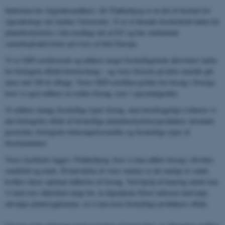
Sektionen for Afgrødesundhed i AU Flakkebjerg er en del af Institut for
Agroøkologi ved Aarhus Universitet. Vi er et førende forskerhold inden for
plantebeskyttelse i den nordlige del af EU og har omfattende
samarbejdsaktiviteter på tværs af hele Europa.
Vi er GEP-certificerede og udfører meget forskelligartede aktiviteter inden
for biologisk effektivitetstestning – og vores historie på dette område går
mere end 100 år tilbage. Vores GEP-certifikat gælder for forsøg i Sverige,
hvor vi også udfører en række forsøg, især i specialafgrøder.
Vi udfører mange forskellige typer forsøg, men hovedsageligt evaluerer vi
den biologiske effekt af forskellige plantebeskyttelsesprodukter, herunder
pesticider, biologiske bekæmpelsesmidler og forskellige typer af
biostimulanter.
Vores faciliteter ligger i Flakkebjerg, hvor vi kan udføre forsøg i drivhus,
semifield og mark. På halvdelen af ​​vores marker er det muligt at vande,
hvilket sikrer optimal udførelse af forsøg. Ved hjælp af kunstig smitte kan
vi med stor sikkerhed sørge for, at afgrøderne bliver inficeret med nøje
udvalgte plantesygdomme, så vi kan teste forskellige produkters effekt.